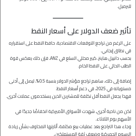
للبرميل.
تأثير ضعف الدولار على أسعار النفط
على الرغم من تراجع التوقعات الاقتصادية، حافظ النفط على استقراره
في نطاق إيجابي.
بحسب دانييل هاينز، كبير محللي السلع في ANZ، فإن ذلك يعكس قوة
الطلب الحالي على النفط الخام.
إضافة إلى ذلك، ساهم تراجع مؤشر الدولار بنسبة 0.5%، ليصل إلى أدنى
مستوياته في 2025، في دعم أسعار النفط.
فهذا يجعل النفط أقل تكلفة للمشترين الذين يستخدمون عملات أخرى.
لكن من ناحية أخرى، شهدت الأسواق الأميركية انخفاضًا جديدًا في
الأسهم يوم الثلاثاء.
وجاء هذا التراجع بعد عمليات بيع مكثفة، أثارتها المخاوف بشأن زيادة
الرسوم الجمركية وضعف ثقة المستهلكين.