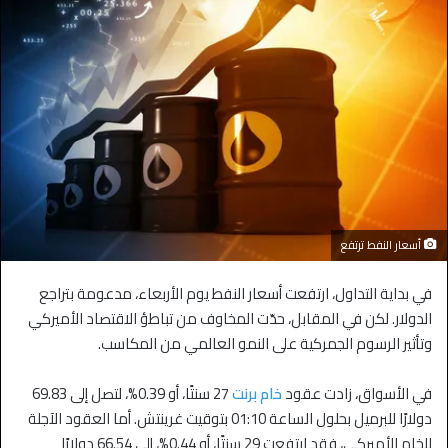
أسعار النفط ترتفع
في بداية التداول، ارتفعت أسعار النفط يوم الأربعاء، مدعومة بتراجع
الدولار. لكن في المقابل، حدّت المخاوف من تباطؤ الاقتصاد الأميركي
وتأثير الرسوم الجمركية على النمو العالمي من المكاسب.
في الأسواق، زادت عقود
خام برنت
27 سنتًا، أو 0.39%، لتصل إلى 69.83
دولارًا للبرميل بحلول الساعة 01:10 بتوقيت غرينتش. أما العقود الآجلة
للخام الأميركي، فقد ارتفعت 29 سنتًا، أو 0.44%، إلى 66.54 دولارًا