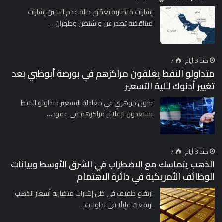
إشارات متضاربة تعمّق حالة عدم اليقين إشارات
متناقضة تصدر عن واشنطن وطهران…
منذ 3 أيام
7
متداولو النفط يغلقون مراكزهم في بورصة أبوظبي بعد
تغيير أدنوك لآلية التسعير
تحول جوهري في معادلة التسعير متداولو النفط
يستعدون لإغلاق مراكزهم في عقود…
منذ 3 أيام
7
الذهب يتماسك مع الاضطراب في الشرق الأوسط وبيانات
الوظائف الأمريكية في دائرة الاهتمام
ارتفاع طفيف في ظل إشارات متضاربة أسعار الذهب
ارتفعت قليلًا في تداولات…