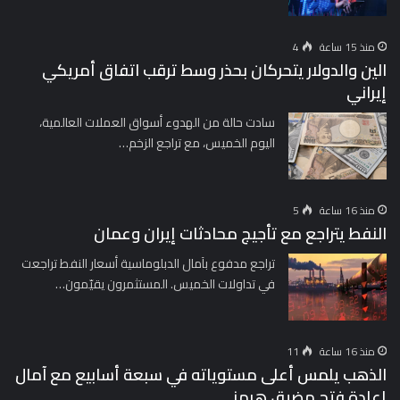
منذ 15 ساعة
4
الين والدولار يتحركان بحذر وسط ترقب اتفاق أمريكي
إيراني
سادت حالة من الهدوء أسواق العملات العالمية،
اليوم الخميس، مع تراجع الزخم…
منذ 16 ساعة
5
النفط يتراجع مع تأجيج محادثات إيران وعمان
تراجع مدفوع بآمال الدبلوماسية أسعار النفط تراجعت
في تداولات الخميس. المستثمرون يقيّمون…
منذ 16 ساعة
11
الذهب يلمس أعلى مستوياته في سبعة أسابيع مع آمال
إعادة فتح مضيق هرمز