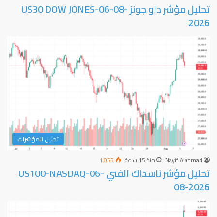
تحليل مؤشر داو جونز US30 DOW JONES-06-08-
2026
تحليل المؤشرات
Nayif Alahmad
منذ 15 ساعة
1٬055
تحليل مؤشر ناسداك الفني US100-NASDAQ-06-
08-2026