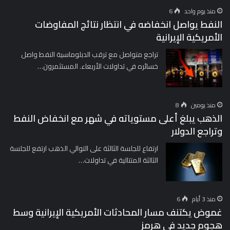
منذ يوم واحد
6
النفط يواصل انخفاضه في انتظار نتائج المفاوضات
الأمريكية الإيرانية
تراجع متواصل مع ترقب الدبلوماسية النفط واصل
خسائره في تداولات الأربعاء. المستثمرون…
منذ يومين
8
الذهب يبلغ أعلى مستوياته في شهر مع انخفاض النفط
وتراجع الدولار
ارتفاع للجلسة الثالثة على التوالي الذهب ارتفع للجلسة
الثالثة المتتالية في تداولات…
منذ 3 أيام
6
غموض يكتنف مسار المحادثات الأمريكية الإيرانية وسط
هجوم جديد في هرمز