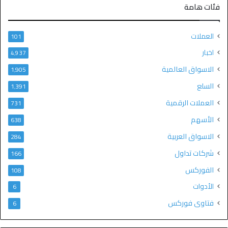
فئات هامة
العملات
101
اخبار
4٬937
الاسواق العالمية
1٬905
السلع
1٬391
العملات الرقمية
731
الأسهم
638
الاسواق العربية
284
شركات تداول
166
الفوركس
108
الأدوات
6
فتاوى فوركس
6