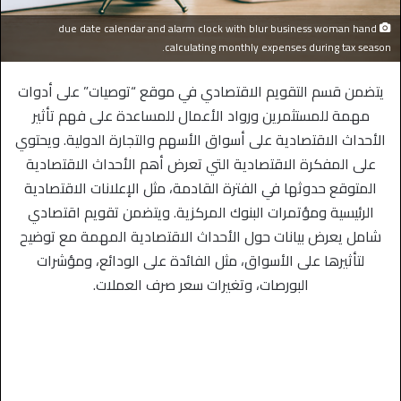
due date calendar and alarm clock with blur business woman hand
calculating monthly expenses during tax season.
يتضمن قسم التقويم الاقتصادي في موقع “توصيات” على أدوات
مهمة للمستثمرين ورواد الأعمال للمساعدة على فهم تأثير
الأحداث الاقتصادية على أسواق الأسهم والتجارة الدولية. ويحتوي
على المفكرة الاقتصادية التي تعرض أهم الأحداث الاقتصادية
المتوقع حدوثها في الفترة القادمة، مثل الإعلانات الاقتصادية
الرئيسية ومؤتمرات البنوك المركزية. ويتضمن تقويم اقتصادي
شامل يعرض بيانات حول الأحداث الاقتصادية المهمة مع توضيح
لتأثيرها على الأسواق، مثل الفائدة على الودائع، ومؤشرات
البورصات، وتغيرات سعر صرف العملات.