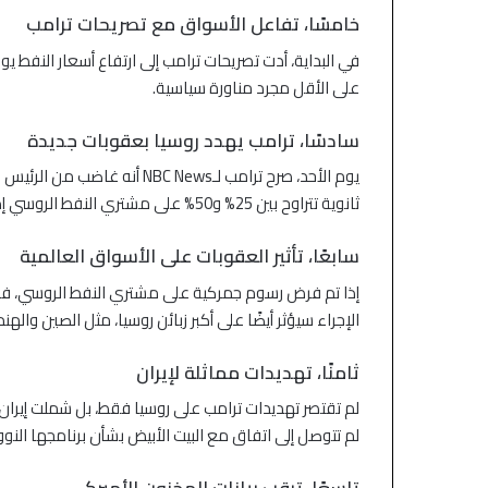
خامسًا، تفاعل الأسواق مع تصريحات ترامب
في البداية، أدت تصريحات ترامب إلى ارتفاع أسعار النفط يو
على الأقل مجرد مناورة سياسية.
سادسًا، ترامب يهدد روسيا بعقوبات جديدة
يوم الأحد، صرح ترامب لـC News
ثانوية تتراوح بين 25% و50% على مشتري النفط الروسي إذا حاولت موسكو عرقلة جهود إنهاء الحرب في أوكرانيا.
سابعًا، تأثير العقوبات على الأسواق العالمية
إذا تم فرض رسوم جمركية على مشتري النفط الروسي، فقد
الإجراء سيؤثر أيضًا على أكبر زبائن روسيا، مثل الصين والهند
ثامنًا، تهديدات مماثلة لإيران
لم تقتصر تهديدات ترامب على روسيا فقط، بل شملت إيرا
لم تتوصل إلى اتفاق مع البيت الأبيض بشأن برنامجها النو