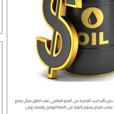
 تأثير الحرب التجارية على النمو العالمي غلبت القلق بشأن تراجع
منذ 3 أيام
لد ترامب بفرض رسوم ثانوية على النفط الروسي وقصف إيران.
الأسهم الآسيوية ترتفع بدعم من