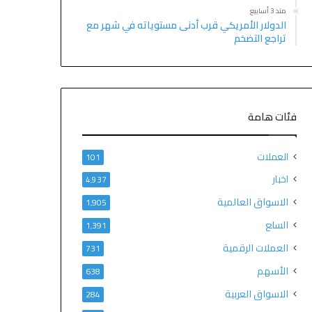
منذ 3 أسابيع
الدولار الأمريكي قرب أدنى مستوياته في شهر مع
تراجع التضخم
فئات هامة
العملات
101
اخبار
4٬937
الاسواق العالمية
1٬905
السلع
1٬391
العملات الرقمية
731
الأسهم
638
الاسواق العربية
284