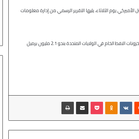
 الأميركي يوم الثلاثاء، يليها التقرير الرسمي من إدارة معلومات
خمسة محللين استطلعت رويترز آرائهم توقعوا انخفاض مخزونات النفط الخام في الولايات المتحدة بنحو 2.1 مليون برميل