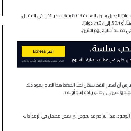
التكنولوجيا وتراجع أسعار النفط
10 سنتات، أو 0.1%، لتسجل 74.67 دولارًا للبرميل بحلول الساعة 00:13 بتوقيت غرينتش. في المقابل،
ي خمسة أسابيع يوم الاثنين.
 اقتصاديًا ومحللًا في مارس أن أسعار النفط ستظل تحت الضغط هذا العام. يعود ذلك
ند والصين، إلى جانب زيادة إنتاج أوبك+.
 الوقود. هذا التراجع قد يعوض أي نقص محتمل في الإمدادات