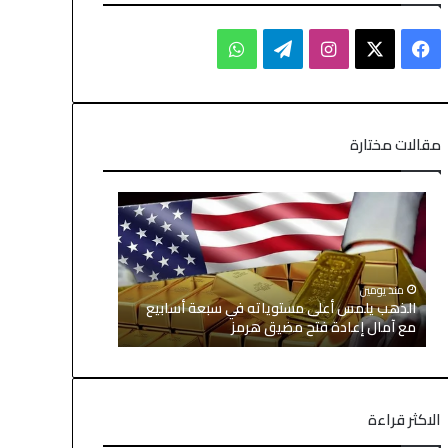
مقالات مختارة
منذ يومين
منذ 3 أيام
الذهب يلمس أعلى مستوياته في سبعة أسابيع
الأسهم الآسيو
مع آمال إعادة فتح مضيق هرمز
وتراجع أسعار 
الاكثر قراءة