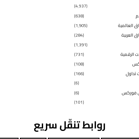
(4٬937)
م
(638)
ق العالمية
(1٬905)
ق العربية
(284)
(1٬391)
ت الرقمية
(731)
كس
(108)
 تداول
(166)
(6)
 فوركس
(6)
(101)
روابط تنقّل سريع