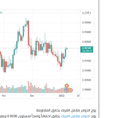
منذ يومين
ة تتراجع بعد موجة صعود قوية
الين والدولار يتحركان بحذر وسط ت
أمريكي إيراني
زوج الدولار مقابل الفرنك يخترق المقاومة
زوج
الدولار مقابل الفرنك
يحقق اخ