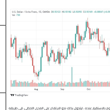
رقب اتفاق
منذ يومين
النفط يتراجع مع تأجيج محادثات إيران وعمان
تراقاً واضحاً لمستوى 0.9200 ويقوم بالاستقرار عنده ، ليتحول بذلك نحو الارتفاع على المدى اللحظي، في طريقه