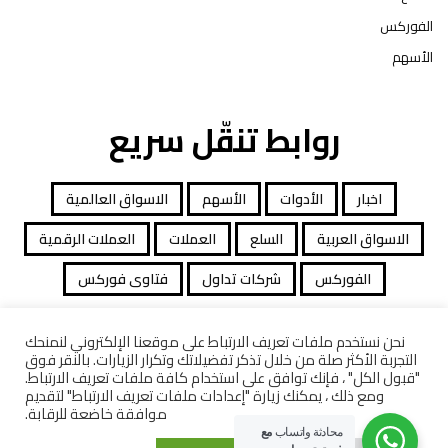
الفوركس
الأسهم
روابط تنقّل سريع
اخبار
الأدوات
الأسهم
الاسواق العالمية
الاسواق العربية
السلع
العملات
العملات الرقمية
الفوركس
شركات تداول
فتاوى فوركس
نحن نستخدم ملفات تعريف الارتباط على موقعنا الإلكتروني لنمنحك
التجربة الأكثر صلة من خلال تذكر تفضيلاتك وتكرار الزيارات. بالنقر فوق
جميع الحقوق محفوظة توصيات التداول © 2026
"قبول الكل" ، فإنك توافق على استخدام كافة ملفات تعريف الارتباط.
ومع ذلك ، يمكنك زيارة "إعدادات ملفات تعريف الارتباط" لتقديم
افصاح المخاطرة
معاملات قانونية
كاشف الشركات
موافقة خاضعة للرقابة.
محادثة واتساب
مع