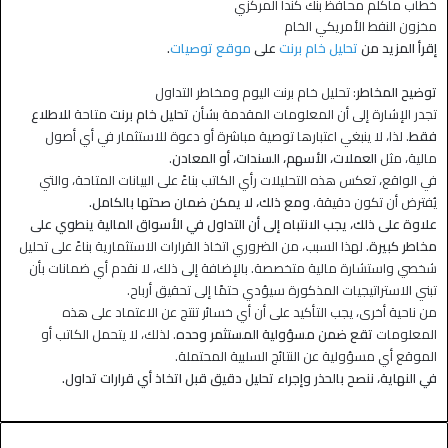
خطاب ماكلم محافظ بنك كندا المركزي
مخزون النفط الأمريكي الخام
إقرأ المزيد من
تحليل خام برنت
على
موقع توصيات
.
توضيح المخاطر
: تحليل خام برنت اليوم ومخاطر التداول
تجدر الإشارة إلى أن المعلومات المقدمة بشأن
تحليل خام برنت
متاحة
للاطلاع
فقط
. لذا، لا ينبغي اعتبارها توصية مباشرة أو دعوة للاستثمار في أي أصول
مالية، مثل
العملات، الأسهم، السندات، أو المعادن
.
في الواقع، تعكس هذه التحليلات رأي الكاتب بناءً على البيانات المتاحة، والتي
يُفترض أن تكون دقيقة.
ومع ذلك، لا يمكن ضمان صحتها بالكامل.
علاوة على ذلك، يجب الانتباه إلى أن التداول في الأسواق المالية ينطوي على
مخاطر كبيرة.
لهذا السبب، من الضروري اتخاذ القرارات الاستثمارية بناءً على تحليل
شخصي واستشارة مالية متخصصة. بالإضافة إلى ذلك، لا نقدم أي ضمانات بأن
تبني الاستراتيجيات المذكورة سيؤدي حتمًا إلى تحقيق أرباح.
من ناحية أخرى، يجب التأكيد على أن أي خسائر تنتج عن الاعتماد على هذه
المعلومات
تقع ضمن مسؤولية المستثمر وحده
. لذلك، لا يتحمل الكاتب أو
الموقع أي مسؤولية عن النتائج السلبية المحتملة.
في النهاية، ننصح بالحذر وإجراء تحليل دقيق قبل اتخاذ أي قرارات تداول.