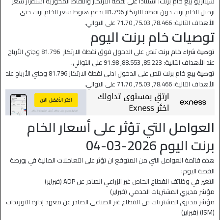
سيناريو بيع خام برنت
: استنادًا على نقطة الارتكاز والنقاط المحورية استقرار سعر
برميل الخام برنت دون نقطة الارتكاز 81.796 يدعم هبوط سعر الخام برنت حتى
الأهداف التالية: 78.466, 75.03, 71.70 على التوالي.
توصيات خام برنت اليوم
توصية شراء خام برنت
تنص على الدخول فوق نقطة الارتكاز 81.796 وجني الأرباح
عند الأهداف التالية: 85.223, 88.553, 91.98 على التوالي.
توصية بيع خام برنت
تنص على الدخول ادنى نقطة الارتكاز 81.796 وجني الأرباح عند
الأهداف التالية: 78.466, 75.03, 71.70 على التوالي.
العوامل التي تؤثر على أسعار الخام
برنت اليوم 2026-03-04
هذه قائمة العوامل التي من المتوقع ان تؤثر على التعاملات المالية في بورصة
الفضة اليوم:
التغير في وظائف القطاع الخاص غير الزراعي الصادر عن ADP (فبراير)
مؤشر مديري المشتريات الخدمي (فبراير)
مؤشر مديري المشتريات في القطاع غير الصناعي الصادر عن معهد إدارة التوريدات
(ISM) (فبراير)