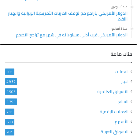
منذ أسبوعين
الدولار الأمريكي يتراجع مع توقف الضربات الأمريكية الإيرانية وانهيار
النفط
منذ 3 أسابيع
الدولار الأمريكي قرب أدنى مستوياته في شهر مع تراجع التضخم
فئات هامة
العملات
101
اخبار
4٬937
الاسواق العالمية
1٬905
السلع
1٬391
العملات الرقمية
731
الأسهم
638
الاسواق العربية
284