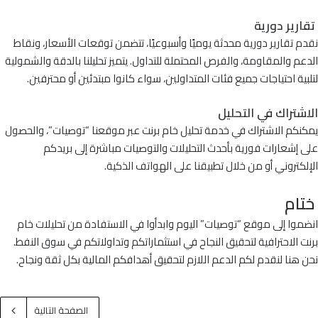
تقارير دورية
نقدم تقارير دورية محدثة يوميًا وأسبوعيًا، تتضمن توقعات الأسعار، ونقاط
الدعم والمقاومة، والفرص المحتملة للتداول. يتميز تحليلنا بالدقة والشمولية
لتلبية احتياجات جميع فئات المتداولين، سواء كانوا مبتدئين أو محترفين.
الاشتراك في التحليل
يمكنكم الاشتراك في خدمة تحليل خام برنت عبر موقعنا “توصيات”، والحصول
على إشعارات فورية بأحدث التحليلات والتوصيات مباشرة إلى بريدكم
الإلكتروني أو من خلال تطبيقنا على الهواتف الذكية.
ختام
انضموا إلى موقع “توصيات” اليوم وابدأوا في الاستفادة من تحليلات خام
برنت الاحترافية لتحقيق النجاح في استثماراتكم وتداولاتكم في سوق النفط.
نحن هنا لنقدم لكم الدعم اللازم لتحقيق أهدافكم المالية بكل ثقة ونجاح.
الصفحة التالية