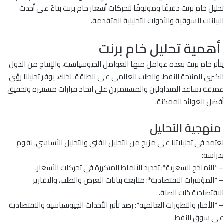
تحليل خام برنت دقيقًا وموثوقًا لتحركات أسعار خام برنت بناءً على أحدث
البيانات السوقية والأدوات التحليلية المتقدمة.
أهمية تحليل خام برنت
يتأثر خام برنت بعدة عوامل منها العوامل الجيوسياسية، والإنتاج من الدول
الكبرى المنتجة للنفط، والطلب العالمي على الطاقة. لذلك، يوفر تحليلنا رؤى
عميقة تساعد المتداولين والمستثمرين على اتخاذ قرارات مستنيرة وتحقيق
أفضل العوائد الممكنة.
منهجية التحليل
نعتمد في تحليلاتنا على مزيج من التحليل الفني والتحليل الأساسي. نقوم
بدراسة:
– *النماذج السعرية*: تحديد الأنماط المتكررة في تحركات الأسعار.
– *المؤشرات الاقتصادية*: متابعة بيانات العرض والطلب، والتقارير
الاقتصادية ذات الصلة.
– *الأخبار والتطورات العالمية*: رصد تأثير الأحداث الجيوسياسية والاقتصادية
على سوق النفط.