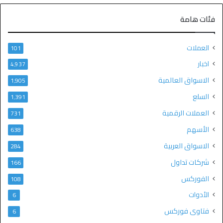
فئات هامة
العملات
101
اخبار
4٬937
الاسواق العالمية
1٬905
السلع
1٬391
العملات الرقمية
731
الأسهم
638
الاسواق العربية
284
شركات تداول
166
الفوركس
108
الأدوات
6
فتاوى فوركس
6