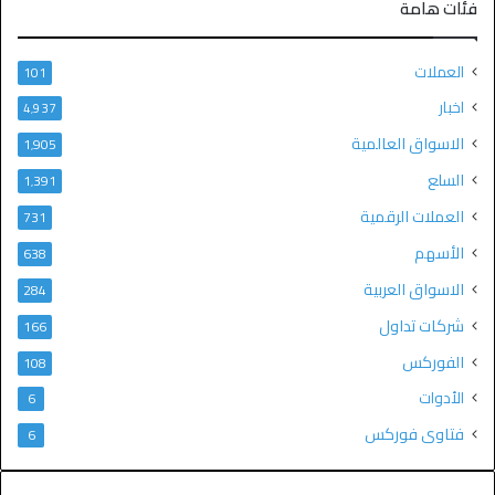
فئات هامة
العملات
101
اخبار
4٬937
الاسواق العالمية
1٬905
السلع
1٬391
العملات الرقمية
731
الأسهم
638
الاسواق العربية
284
شركات تداول
166
الفوركس
108
الأدوات
6
فتاوى فوركس
6