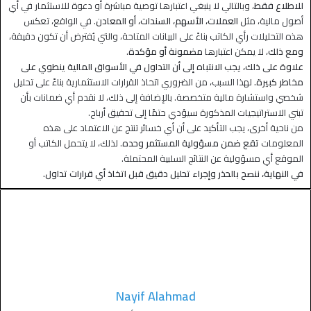
للاطلاع فقط
، وبالتالي لا ينبغي اعتبارها توصية مباشرة أو دعوة للاستثمار في أي
أصول مالية، مثل
العملات، الأسهم، السندات، أو المعادن
. في الواقع، تعكس
هذه التحليلات رأي الكاتب بناءً على البيانات المتاحة، والتي يُفترض أن تكون دقيقة،
ومع ذلك
، لا يمكن اعتبارها
مضمونة أو مؤكدة
.
علاوة على ذلك، يجب الانتباه إلى أن التداول في الأسواق المالية ينطوي على
مخاطر كبيرة.
لهذا السبب، من الضروري اتخاذ القرارات الاستثمارية بناءً على تحليل
شخصي واستشارة مالية متخصصة. بالإضافة إلى ذلك، لا نقدم أي ضمانات بأن
تبني الاستراتيجيات المذكورة سيؤدي حتمًا إلى تحقيق أرباح.
من ناحية أخرى، يجب التأكيد على أن أي خسائر تنتج عن الاعتماد على هذه
المعلومات
تقع ضمن مسؤولية المستثمر وحده
. لذلك، لا يتحمل الكاتب أو
الموقع أي مسؤولية عن النتائج السلبية المحتملة.
في النهاية، ننصح بالحذر وإجراء تحليل دقيق قبل اتخاذ أي قرارات تداول.
Nayif Alahmad