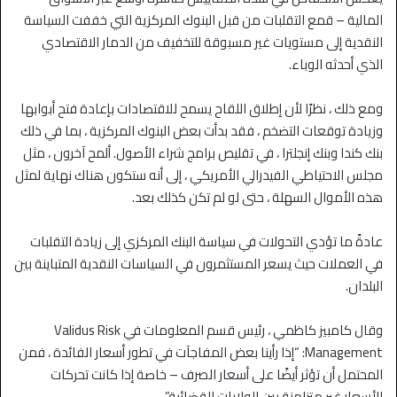
المالية – قمع التقلبات من قبل البنوك المركزية التي خففت السياسة
النقدية إلى مستويات غير مسبوقة للتخفيف من الدمار الاقتصادي
الذي أحدثه الوباء.
ومع ذلك ، نظرًا لأن إطلاق اللقاح يسمح للاقتصادات بإعادة فتح أبوابها
وزيادة توقعات التضخم ، فقد بدأت بعض البنوك المركزية ، بما في ذلك
بنك كندا وبنك إنجلترا ، في تقليص برامج شراء الأصول. ألمح آخرون ، مثل
مجلس الاحتياطي الفيدرالي الأمريكي ، إلى أنه ستكون هناك نهاية لمثل
هذه الأموال السهلة ، حتى لو لم تكن كذلك بعد.
عادةً ما تؤدي التحولات في سياسة البنك المركزي إلى زيادة التقلبات
في العملات حيث يسعر المستثمرون في السياسات النقدية المتباينة بين
البلدان.
وقال كامبيز كاظمي ، رئيس قسم المعلومات في Validus Risk
Management: “إذا رأينا بعض المفاجآت في تطور أسعار الفائدة ، فمن
المحتمل أن تؤثر أيضًا على أسعار الصرف – خاصة إذا كانت تحركات
الأسعار غير متزامنة بين الولايات القضائية”.