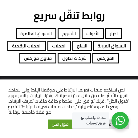
روابط تنقّل سريع
اخبار
الأدوات
الأسهم
الاسواق العالمية
الاسواق العربية
السلع
العملات
العملات الرقمية
الفوركس
شركات تداول
فتاوى فوركس
جميع الحقوق محفوظة توصيات التداول © 2026
نحن نستخدم ملفات تعريف الارتباط على موقعنا الإلكتروني لنمنحك
التجربة الأكثر صلة من خلال تذكر تفضيلاتك وتكرار الزيارات. بالنقر فوق
افصاح المخاطرة
معاملات قانونية
كاشف الشركات
"قبول الكل" ، فإنك توافق على استخدام كافة ملفات تعريف الارتباط.
ومع ذلك ، يمكنك زيارة "إعدادات ملفات تعريف الارتباط" لتقديم
موافقة خاضعة للرقابة.
محادثة واتساب
مع
إعدادات ملفات تعريف الارتباط
قبول الكل
فريق توصيات