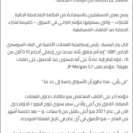
ينصح بعض المستثمرين بالاستفادة من التكلفة المنخفضة الحالية
للخيارات – والتي يسمونها مؤشر التراخي في السوق – كفرصة لشراء
الحماية ضد التقلبات المستقبلية.
قال بيتر كينسيلا ، رئيس إستراتيجية العملات الأجنبية في البنك السويسري
الخاص UBP: “إنه أمر مقلق لأنه عندما نرى إجمالي أحجام G10 أقل من
6٪ ، فإنه يُنظر إليه عادةً على أنه مستوى جيد للحصول على تقلبات
طويلة”. مؤشر تقلب JP Morgan G7.
“في رأيي ، هذا يظهر أن الأسواق راضية إلى حد ما.”
مؤشر آخر على التقلب المنخفض هو نطاقات تداول العملات
الضيقة. الفارق بين أعلى وأدنى سعر سنوي لزوج اليورو / الدولار حتى
الآن في عام 2021 هو أعلى بقليل من 6 سنتات ، و – بعد خمسة أشهر
من العام – هو الأضيق في أي عام في تاريخ العملة الموحدة.