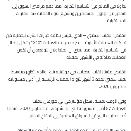
تداولا في العالم في الأسابيع الأخيرة ، مما دفع مراقبي السوق إلى
التحذير من تهاون المستثمرين وتشجيع شراء الحماية ضد التقلبات
المستقبلية.
انخفض التقلب الضمني – الذي يقيس تكلفة خيارات الشراء للحماية من
تحركات العملات الأجنبية – عبر مجموعة العملات “G10” بشكل إجمالي
في الأسابيع الأخيرة ، مما يعني أن المتداولين يتوقعون أن تكون
العملات هادئة في الأشهر المقبلة.
انخفض مؤشر تقلب العملات في دويتشه بنك ، والذي يُظهر متوسط ​​
تقلب ضمني لمدة 3 أشهر لأزواج العملات الرئيسية إلى أدنى مستوياته
منذ يوليو 2020.
وفي الوقت نفسه ، سجل مؤشر جي بي مورغان لتقلب
العملات G7 أدنى مستوياته التي لم نشهدها منذ مارس 2020 ، عندما
أدت عمليات البيع في الأسواق العالمية إلى اندفاع الدولار.
يعكس الانخفاض في هذه المقاييس ظاهرة أوسع عبر الأسواق