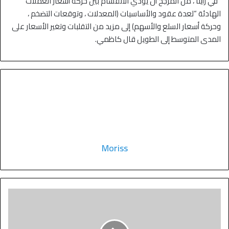
“في رأينا ، من المرجح أن يؤدي الانقسام بين حركة أسعار العملات”
الهادئة “لعدة عقود والأساسيات (المعدلات ، وتوقعات التضخم ،
وحركة أسعار السلع والأسهم) إلى مزيد من التقلبات وتغير الأسعار على
المدى المتوسط ​​إلى الطويل قال كاظمي.
Moriss