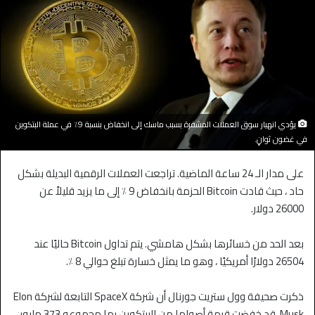
يؤدي انهيار سوق العملات المشفرة بسبب ماسك إلى انخفاض بنسبة 9٪ في عملة البتكوين
في غضون ثوانٍ.
على مدار الـ 24 ساعة الماضية. تراجعت العملات الرقمية البديلة بشكل
حاد ، حيث قادت Bitcoin الحزمة بانخفاض 9 ٪ إلى ما يزيد قليلاً عن
26000 دولار.
بعد الحد من خسائرها بشكل هامشي. يتم تداول Bitcoin حاليًا عند
26504 دولارًا أمريكيًا ، وهو ما يمثل خسارة تبلغ حوالي 8 ٪.
ذكرت صحيفة وول ستريت جورنال أن شركة SpaceX التابعة لشركة Elon
Musk. قد خفضت قيمة أصولها من البيتكوين بما مجموعه 373 مليون