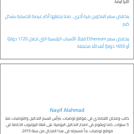
اقرأ أيضاً:
ينخفض سعر البتكوين مرة أخرى ، مما يجعلها أكثر عرضة للخسارة بشكل
كبير
ينخفض سعر Ethereum قليلاً: الأسباب الرئيسية التي تجعل 1720 دولارًا
أو 1650 دولارًا أهدافًا محتملة
Nayif Alahmad
كاتب ومحلل اقتصادي في موقع توصيات. يترأس قسم التحاليل والتوصيات منذ
5 سنوات, كما ويقوم في اصدار التحاليل اليومية على قناة اليوتيوب الخاصة في
موقع توصيات. بدأ مسيرته في هذا المجال من سنة 2015.