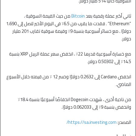
السوقية حاليًا 514 مليار دولار.
ثاني أكبر عملة رقمية بعد
Bitcoin
من حيث القيمة السوقية ،
“Ethereum” . فقدت ما يقرب من 6.5٪ في اليوم الأخير لتصل إلى 1،690
دولارًا ، مع خسائر أسبوعية بنسبة 9٪ وقيمة سوقية تقارب 201 مليار
دولار.
مع خسارة أسبوعية قدرها 22٪ ، انخفض سعر عملة الريبل XRP بنسبة
14.5٪ إلى 0.50302 دولار.
انخفض Cardano إلى 0.2632 دولارًا وخسر 12 ٪ من قيمته خلال الأسبوع
الماضي.
من ناحية أخرى ، شهدت Dogecoin انخفاضًا أسبوعيًا بنسبة 18.4٪
وانخفض بنسبة 9٪ إلى 0.062033 دولارًا.
المصدر:
https://sa.investing.com/