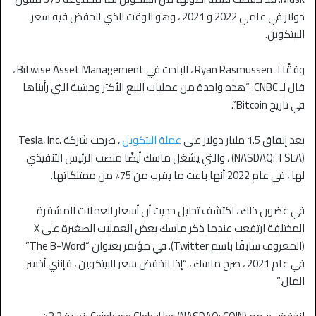
دولار في عامي 2022 و 2021 ، وهو الوقت الذي انخفض فيه سعر
البيتكوين.
وفقًا لـ Ryan Rasmussen ، الباحث في Bitwise Asset Management ،
قال لـ CNBC: “هذه واحدة من عمليات البيع الأكثر وحشية التي رأيناها
في تاريخ Bitcoin”.
بعد إنفاق 1.5 مليار دولار على
عملة البتكوين
، صرحت شركة Tesla، Inc.
(NASDAQ: TSLA) ، والتي يشغل ماسك أيضًا منصب الرئيس التنفيذي
لها ، في عام 2022 أنها باعت ما يقرب من 75٪ من ممتلكاتها.
في غضون ذلك ، اكتشف تحليل حديث أن أسعار العملات المشفرة
المختلفة ارتفعت عندما ذكر ماسك بعض العملات الصغيرة على X
(المعروف سابقًا باسم Twitter). في مؤتمر بعنوان “The B-Word”
في عام 2021 ، صرح ماسك ، “إذا انخفض سعر البيتكوين ، فإنني أخسر
المال.”