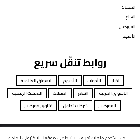
العملات
السلع
الفوركس
الأسهم
روابط تنقّل سريع
اخبار
الأدوات
الأسهم
الاسواق العالمية
الاسواق العربية
السلع
العملات
العملات الرقمية
الفوركس
شركات تداول
فتاوى فوركس
جميع الحقوق محفوظة توصيات التداول © 2026
نحن نستخدم ملفات تعريف الارتباط على موقعنا الإلكتروني لنمنحك