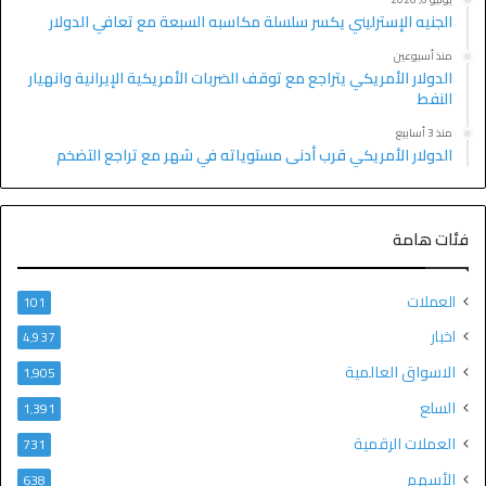
الجنيه الإسترليني يكسر سلسلة مكاسبه السبعة مع تعافي الدولار
منذ أسبوعين
الدولار الأمريكي يتراجع مع توقف الضربات الأمريكية الإيرانية وانهيار
النفط
منذ 3 أسابيع
الدولار الأمريكي قرب أدنى مستوياته في شهر مع تراجع التضخم
فئات هامة
العملات
101
اخبار
4٬937
الاسواق العالمية
1٬905
السلع
1٬391
العملات الرقمية
731
الأسهم
638