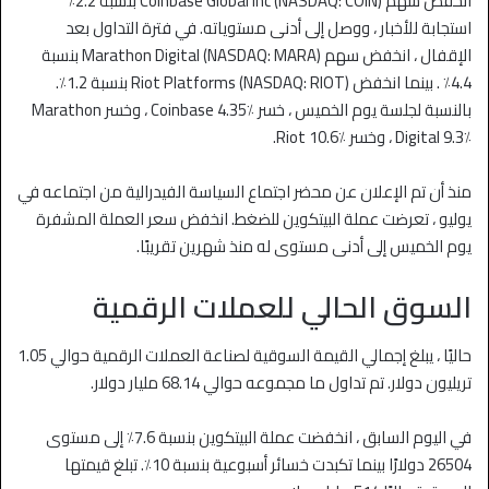
انخفض سهم Coinbase Global Inc (NASDAQ: COIN) بنسبة 2.2٪
استجابة للأخبار ، ووصل إلى أدنى مستوياته. في فترة التداول بعد
الإقفال ، انخفض سهم Marathon Digital (NASDAQ: MARA) بنسبة
4.4٪ . بينما انخفض Riot Platforms (NASDAQ: RIOT) بنسبة 1.2٪.
بالنسبة لجلسة يوم الخميس ، خسر Coinbase 4.35٪ ، وخسر Marathon
Digital 9.3٪ ، وخسر Riot 10.6٪.
منذ أن تم الإعلان عن محضر اجتماع السياسة الفيدرالية من اجتماعه في
يوليو ، تعرضت عملة البيتكوين للضغط. انخفض سعر العملة المشفرة
يوم الخميس إلى أدنى مستوى له منذ شهرين تقريبًا.
السوق الحالي للعملات الرقمية
حاليًا ، يبلغ إجمالي القيمة السوقية لصناعة العملات الرقمية حوالي 1.05
تريليون دولار. تم تداول ما مجموعه حوالي 68.14 مليار دولار.
في اليوم السابق ، انخفضت عملة البيتكوين بنسبة 7.6٪ إلى مستوى
26504 دولارًا بينما تكبدت خسائر أسبوعية بنسبة 10٪. تبلغ قيمتها