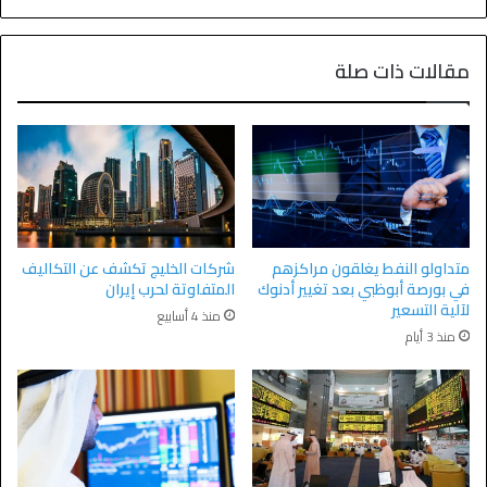
مقالات ذات صلة
متداولو النفط يغلقون مراكزهم
شركات الخليج تكشف عن التكاليف
في بورصة أبوظبي بعد تغيير أدنوك
المتفاوتة لحرب إيران
لآلية التسعير
منذ 4 أسابيع
منذ 3 أيام