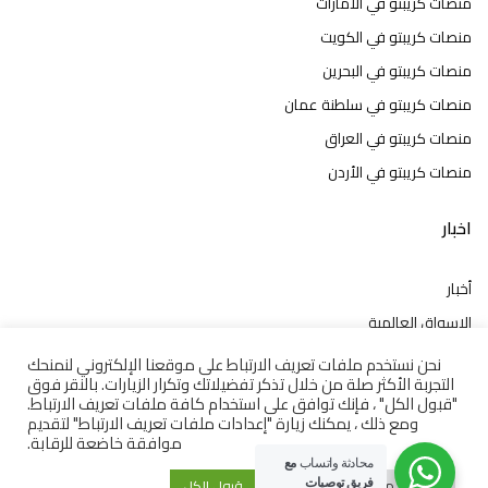
منصات كريبتو في الامارات
منصات كريبتو في الكويت
منصات كريبتو في البحرين
منصات كريبتو في سلطنة عمان
منصات كريبتو في العراق
منصات كريبتو في الأردن
اخبار
أخبار
الاسواق العالمية
الاسواق العربية
نحن نستخدم ملفات تعريف الارتباط على موقعنا الإلكتروني لنمنحك
التجربة الأكثر صلة من خلال تذكر تفضيلاتك وتكرار الزيارات. بالنقر فوق
العملات
"قبول الكل" ، فإنك توافق على استخدام كافة ملفات تعريف الارتباط.
ومع ذلك ، يمكنك زيارة "إعدادات ملفات تعريف الارتباط" لتقديم
السلع
موافقة خاضعة للرقابة.
الفوركس
محادثة واتساب
مع
إعدادات ملفات تعريف الارتباط
قبول الكل
فريق توصيات