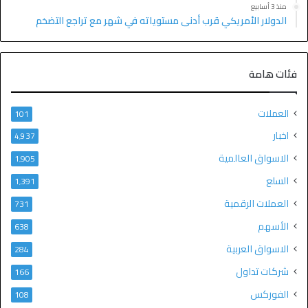
منذ 3 أسابيع
الدولار الأمريكي قرب أدنى مستوياته في شهر مع تراجع التضخم
فئات هامة
العملات
101
اخبار
4٬937
الاسواق العالمية
1٬905
السلع
1٬391
العملات الرقمية
731
الأسهم
638
الاسواق العربية
284
شركات تداول
166
الفوركس
108