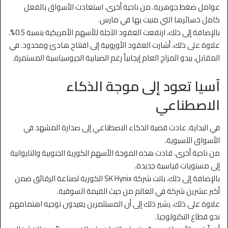
عوامل ضغط جوهرية. من ناحية أخرى، استعادت الأسواق بالفعل
كامل خسائرها التي منيت بها في مارس.
بالإضافة إلى ذلك، ارتفعت العقود الآجلة للأسهم الأمريكية بنسبة 0.5%.
علاوة على ذلك، أشارت العقود الأوروبية إلى افتتاح هادئ ومحدود. في
المقابل، يبدو المزاج العام إيجابياً رغم الضبابية الجيوسياسية المستمرة.
آسيا تعود إلى موجة الذكاء
الاصطناعي
في البداية، عادت قضية الذكاء الاصطناعي إلى صدارة المشهد في
الأسواق الآسيوية.
من ناحية أخرى، قادت هذه الموجة الأسهم الكورية الجنوبية والتايوانية
إلى مستويات قياسية جديدة.
بالإضافة إلى ذلك، باتت شركة SK Hynix الكورية لصناعة الرقائق ضمن
أكبر عشرين شركة في العالم من حيث القيمة السوقية.
علاوة على ذلك، يشير ذلك إلى أن المستثمرين يعيدون توجيه اهتمامهم
نحو قطاع التكنولوجيا.