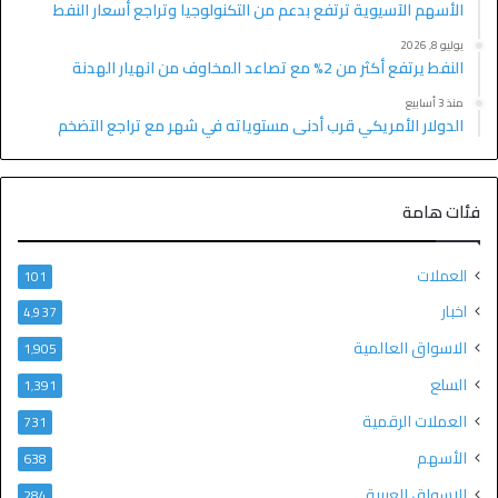
الأسهم الآسيوية ترتفع بدعم من التكنولوجيا وتراجع أسعار النفط
يوليو 8, 2026
النفط يرتفع أكثر من 2% مع تصاعد المخاوف من انهيار الهدنة
منذ 3 أسابيع
الدولار الأمريكي قرب أدنى مستوياته في شهر مع تراجع التضخم
فئات هامة
العملات
101
اخبار
4٬937
الاسواق العالمية
1٬905
السلع
1٬391
العملات الرقمية
731
الأسهم
638
الاسواق العربية
284