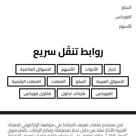
السلع
الفوركس
الأسهم
روابط تنقّل سريع
اخبار
الأدوات
الأسهم
الاسواق العالمية
الاسواق العربية
السلع
العملات
العملات الرقمية
الفوركس
شركات تداول
فتاوى فوركس
جميع الحقوق محفوظة توصيات التداول © 2026
نحن نستخدم ملفات تعريف الارتباط على موقعنا الإلكتروني لنمنحك
التجربة الأكثر صلة من خلال تذكر تفضيلاتك وتكرار الزيارات. بالنقر فوق
افصاح المخاطرة
معاملات قانونية
كاشف الشركات
"قبول الكل" ، فإنك توافق على استخدام كافة ملفات تعريف الارتباط.