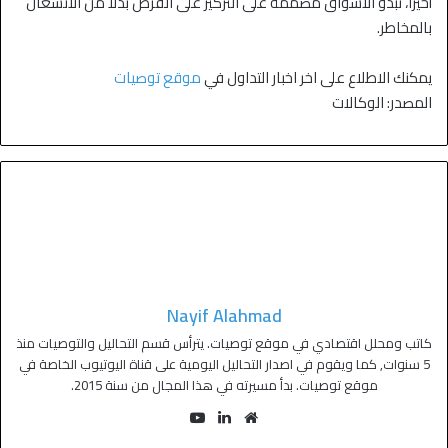
أخيراً، تبدو الأسواق مصمّمة على التركيز على الفرص بدلاً من الانشغال
بالمخاطر.
يمكنك الاطلاع على اخر اخبار التداول في
موقع توصيات
المصدر: الوكالات
Nayif Alahmad
كاتب ومحلل اقتصادي في موقع توصيات. يترأس قسم التحاليل والتوصيات منذ
5 سنوات, كما ويقوم في اصدار التحاليل اليومية على قناة اليوتيوب الخاصة في
موقع توصيات. بدأ مسيرته في هذا المجال من سنة 2015.