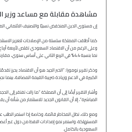
مشاهدة مقابلة مع مساعد وزير ال
إن مستوى الدين المنخفض نسبيًا والتصنيف الائتماني ال
كما أطلقت المملكة سلسلة من الإصلاحات لتعزيز الاستثمار
وعلى الرغم من أن الاقتصاد السعودي تقلص لأربعة أرباع م
نما بنسبة 4.4% في الربع الثاني على أساس سنوي، مقارنةً بارتفاع بنسبة 3.4% في الربع السابق.
وذكر تقرير نومورا: “الخبر الجيد هو أن الاقتصاد يحرز تق
الكبيرة في الدعم وزيادة ضريبة القيمة المضافة، بينما ن
وأشار التقرير أيضًا إلى أن المملكة “ما زالت تفتقر إلى الح
المباشرة”، إلا أن القانون الجديد للاستثمار من شأنه أن 
ومع ذلك، تظل المخاطر قائمة، وخاصة إذا استمر الطلب عل
المستهلكة، واستمر نمو إمدادات النفط من دول غير أعضا
السعودية بالكامل.