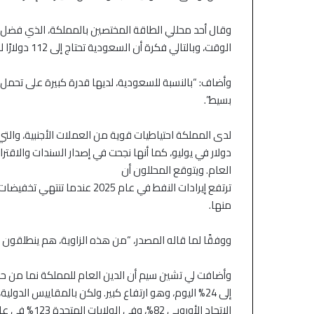
وقال أحد محللي الطاقة المختصين بالمملكة، الذي فضل
الوقت، وبالتالي فكرة أن السعودية تحتاج إلى 112 دولارًا للبرميل لا تعكس حقيقة الوضع”.
وأضاف: “بالنسبة للسعودية، لديها قدرة كبيرة على تحمل ا
بسيط”.
العام. ويتوقع المحللون أن
ترتفع إيرادات النفط في عام 025
منها.
ووفقًا لما قاله المصدر، “من هذه الزاوية، هم ينطلقون
إلى 24% اليوم، وهو ارتفاع كبير. ولكن بالمقاييس الد
الاتحاد الأوروبي 82%، وفي الولايات المتحدة 123% في عام 2023.