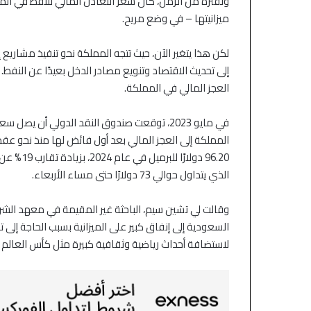
ولفترة من الزمن، كان سعر التعادل المالي للنفط في الم
ميزانيتها – في وضع مريح.
لكن هذا يتغير الآن، حيث تتجه المملكة نحو تنفيذ مشاريع إنفاق ضخ
إلى تحديث الاقتصاد وتنويع مصادر الدخل بعيدًا عن النفط.
العجز المالي في المملكة.
المملكة إلى العجز المالي بعد أول فائض لها منذ نحو ع
96.20 دولارًا للبرميل في عام 2024، بزيادة تقارب 19% عن العام السابق، وأعلى بنحو 32% من سعر برميل
الذي يتداول حوالي 73 دولارًا حتى مساء الأربعاء.
لاستضافة أحداث رياضية وثقافية كبيرة مثل كأس العالم 2034 وإكسبو 2030”.