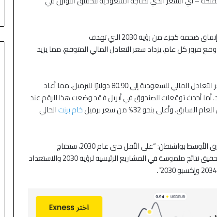
التكنولوجيا وتراجع أسعار النفط
ملكة – أي السعر الذي تحتاجه السعودية لتحقيق التوازن في
مة كجزء من رؤية 2030 التي تهدف
 ومع مرور كل عام، يزداد سعر التعادل المالي المتوقع، مما يزيد
في مايو 2023، توقعت صندوق النقد الدولي أن يصل سعر التعادل المالي للسعودية إلى 80.90 دولارًا للبرميل، مما أعاد
قد. أما أحدث توقعات الصندوق في أبريل فقد وضعت هذا الرقم عند
خام برنت
الحالي
وقالت لي تشين سيم، الباحثة غير المقيمة في معهد الشرق الأوسط بواشنطن: “على الأقل حتى عام 2030، ستحتاج
السعودية إلى إنفاق كبير على الميزانية بسبب الحاجة إلى تحقيق نتائج ملموسة في المشاريع الرئيسية لرؤية 2030 والاستعداد