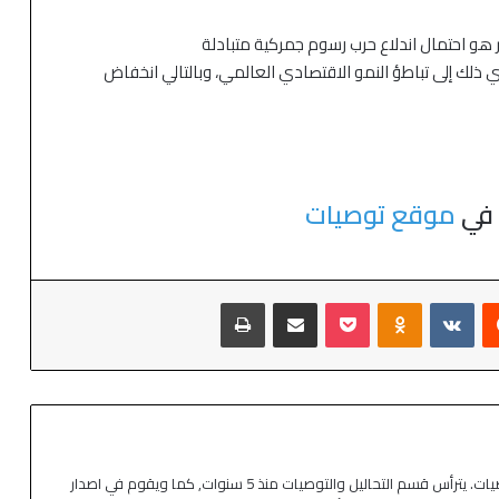
ر هو احتمال اندلاع حرب رسوم جمركية متبادلة
دي ذلك إلى تباطؤ النمو الاقتصادي العالمي، وبالتالي انخفاض
ل في
موقع توصيات
كاتب ومحلل اقتصادي في موقع توصيات. يترأس قسم التحاليل والتوصيات منذ 5 سنوات, كما ويقوم في اصدار