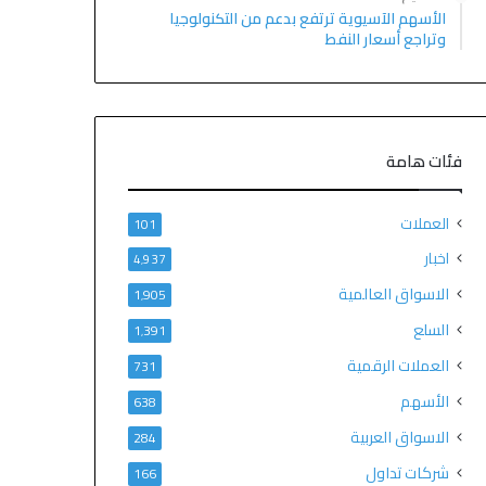
الأسهم الآسيوية ترتفع بدعم من التكنولوجيا
وتراجع أسعار النفط
فئات هامة
العملات
101
اخبار
4٬937
الاسواق العالمية
1٬905
السلع
1٬391
العملات الرقمية
731
الأسهم
638
الاسواق العربية
284
شركات تداول
166