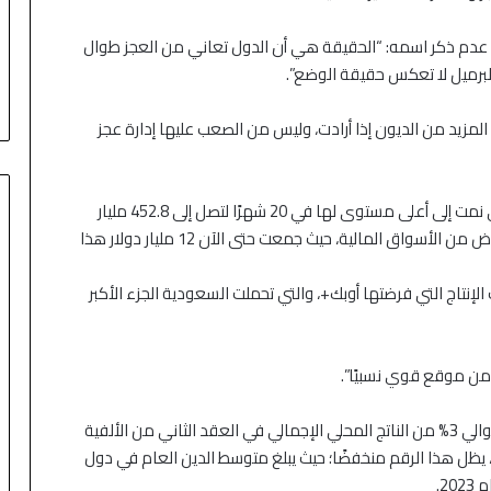
 عدم ذكر اسمه: “الحقيقة هي أن الدول تعاني من العجز طوال
لمزيد من الديون إذا أرادت، وليس من الصعب عليها إدارة عجز
لدى المملكة احتياطيات قوية من العملات الأجنبية، والتي نمت إلى أعلى مستوى لها في 20 شهرًا لتصل إلى 452.8 مليار
دولار في يوليو، كما أنها نجحت في إصدار السندات والاقتراض من الأسواق المالية، حيث جمعت حتى الآن 12 مليار دولار هذا
2 عندما تنتهي تخفيضات الإنتاج التي فرضتها أوبك+، والتي تحملت السعودية الجزء الأكبر
 من موقع قوي نسبيًا”.
وأضافت لي تشين سيم أن الدين العام للمملكة نما من حوالي 3% من الناتج المحلي الإجمالي في العقد الثاني من الألفية
ولية، يظل هذا الرقم منخفضًا؛ حيث يبلغ متوسط الدين العام في دول