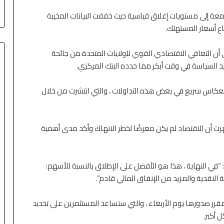
 أسعار النفط
صعود قوية والنفط يستقر
او جونز الصناعي ومؤشر S&P 500 يوم الجمعة إلى مستويات إغلاق قياسية حيث خففت البيانات المخيبة
ع أسعار المستهلك.
 أن التعافي الاقتصادي القوي للولايات المتحدة من جائحة
يد السياسة في وقت أبكر مما حدده البنك المركزي.
انعكاس سريع في بعض هذه التداولات ، والتي انتشرت من خلال
ظهرت أن الاقتصاد لم يكن معرضًا لخطر الانهاك وأكد مدى أهمية
: “في النهاية ، هذا هو الأفضل على الإطلاق بالنسبة للأسهم:
 النقدية والمزيد من الإنفاق المالي قادم”.
المقرر صدورها يوم الأربعاء ، والتي ستساعد المستثمرين على تحديد
 أكبر.