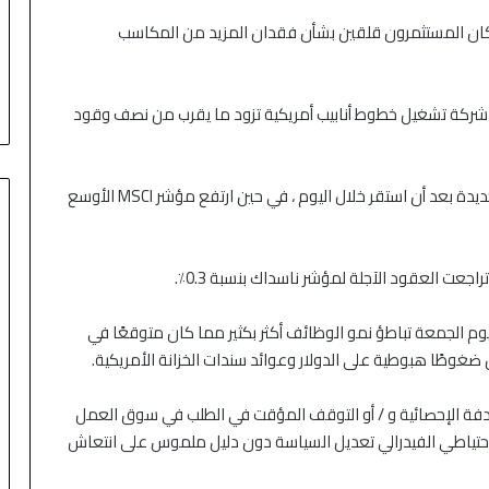
كان المستثمرون قلقين بشأن فقدان المزيد من المكاسب
 شركة تشغيل خطوط أنابيب أمريكية تزود ما يقرب من نصف وقود
وصل مؤشر STOXX 600 الأوروبي أيضًا إلى ذروة تاريخية جديدة بعد أن استقر خلال اليوم ، في حين ارتفع مؤشر MSCI الأوسع
 يوم الجمعة تباطؤ نمو الوظائف أكثر بكثير مما كان متوقعًا في
غوطًا هبوطية على الدولار وعوائد سندات الخزانة الأمريكية.
صدفة الإحصائية و / أو التوقف المؤقت في الطلب في سوق العمل
الاحتياطي الفيدرالي تعديل السياسة دون دليل ملموس على انتعاش
منذ 3 أيام
رتفع بدعم من
الأسهم الآسيوية تتراجع بعد موجة