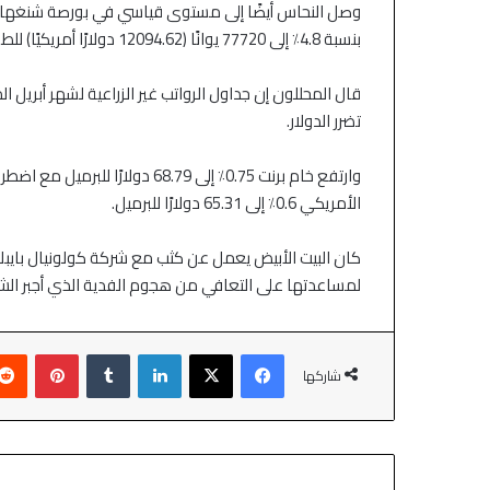
وصل النحاس أيضًا إلى مستوى قياسي في بورصة شنغهاي لل
بنسبة 4.8٪ إلى 77720 يوانًا (12094.62 دولارًا أمريكيًا) للطن.
قال المحللون إن جداول الرواتب غير الزراعية لشهر أبريل 
تضرر الدولار.
وارتفع خام برنت 0.75٪ إلى 68.79 د
الأمريكي 0.6٪ إلى 65.31 دولارًا للبرميل.
كان البيت الأبيض يعمل عن كثب مع شركة كولونيال بايبلاي
لمساعدتها على التعافي من هجوم الفدية الذي أجبر الش
شاركها