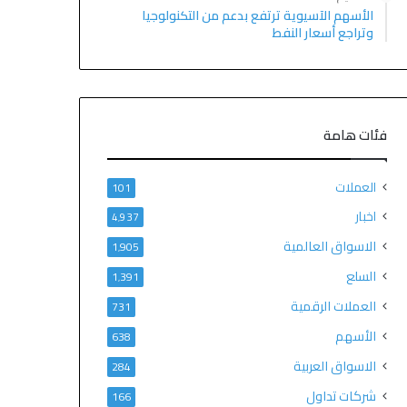
الأسهم الآسيوية ترتفع بدعم من التكنولوجيا
وتراجع أسعار النفط
فئات هامة
العملات
101
اخبار
4٬937
الاسواق العالمية
1٬905
السلع
1٬391
العملات الرقمية
731
الأسهم
638
الاسواق العربية
284
شركات تداول
166