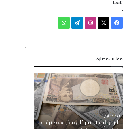
تابعنا
مقالات مختارة
منذ 3 أيام
منذ 3 أيام
الين والدولار يتحركان بحذر وسط ترقب
النفط يتراجع م