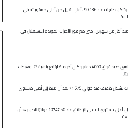
لم يتغير مؤشر الدولار مقابل سلة من ست عملات رئيسية بشكل طفيف عند 90.136 ، أعلى بقليل من أدنى مستوياته في
لسة.
 الرئيسي 1.40 دولار لأول مرة منذ أكثر من شهرين ، حتى مع فوز الأحزاب المؤيدة للاستقلال في
في سوق العملات المشفرة ، ارتفع الإيثر إلى مستوى قياسي جديد فوق 4000 دولار وكان آخر مرة ارتفع بنسبة 3٪. وهبطت
لم يتغير العائد على سندات الخزانة القياسية لأجل 10 سنوات بشكل طفيف عند حوالي 1.575٪ بعد أن هبط إلى أدنى مستوى
ارتفع النحاس لمدة ثلاثة أشهر في بورصة لندن للمعادن إلى أعلى مستوى له على الإطلاق عند 10747.50 دولارًا للطن بعد أن
عة.