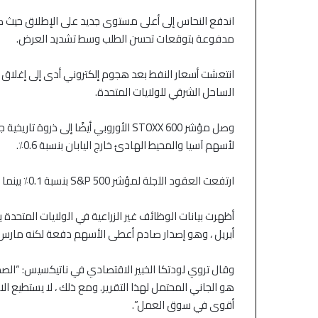
اندفع النحاس إلى أعلى مستوى جديد على الإطلاق حيث 
مدفوعة بتوقعات تحسن الطلب وسط تشديد العرض.
انتعشت أسعار النفط بعد هجوم إلكتروني أدى إلى إغلاق
الساحل الشرقي للولايات المتحدة.
لأسهم آسيا والمحيط الهادئ خارج اليابان بنسبة 0.6٪.
ارتفعت العقود الآجلة لمؤشر S&P 500 بنسبة 0.1٪ بينما تراجعت العقود الآجلة لمؤشر ناسداك بنسبة 0.3٪.
أظهرت بيانات الوظائف غير الزراعية في الولايات المتحدة
أبريل ، وهو إصدار صادم أعطى الأسهم دفعة لكنه مارس ض
وقال تروي لودتكا الخبير الاقتصادي في ناتيكسيس: “ال
هو الجاني المحتمل لهذا التقرير. ومع ذلك ، لا يستطيع 
منذ 4 أيام
الأسهم الآسيوية ت
أقوى في سوق العمل”.