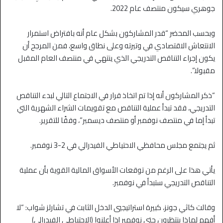
جوهري سيكون منتصف عام 2022.
وبحسب المحضر “قدر المشاركون بشكل عام أنه بافتراض استمرار
الانتعاش الاقتصادي في وتيرته وعلى نطاق واسع، فمن المرجح أن
يكون إجراء التناقص التدريجي الذي ينتهي في منتصف العام المقبل
مقبولا”.
“ذكر المشاركون أنه إذا تم اتخاذ قرار في الاجتماع التالي لبدء التناقص
التدريجي، فقد تبدأ عملية التناقص مع تقويمات الشراء الشهرية التي
تبدأ إما في منتصف نوفمبر أو منتصف ديسمبر”، وفقًا للتقرير.
ثم يجتمع مجلس محافظي الاحتياطي الفيدرالي في 2-3 نوفمبر.
يأتي هذا على الرغم من توقعات الأسواق المالية القوية بأن عملية
التناقص التدريجي ستبدأ في نوفمبر.
وقالت كاثي جونز، كبيرة استراتيجيي الدخل الثابت في تشارلز شواب: “لا
أفهم لماذا ينتظرون حتى نوفمبر إذا أعلنوا (الاحتياطي الفيدرالي)