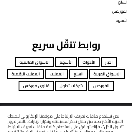
السلع
الفوركس
الأسهم
روابط تنقّل سريع
اخبار
الأدوات
الأسهم
الاسواق العالمية
الاسواق العربية
السلع
العملات
العملات الرقمية
الفوركس
شركات تداول
فتاوى فوركس
جميع الحقوق محفوظة توصيات التداول © 2026
نحن نستخدم ملفات تعريف الارتباط على موقعنا الإلكتروني لنمنحك
التجربة الأكثر صلة من خلال تذكر تفضيلاتك وتكرار الزيارات. بالنقر فوق
افصاح المخاطرة
معاملات قانونية
كاشف الشركات
"قبول الكل" ، فإنك توافق على استخدام كافة ملفات تعريف الارتباط.
ومع ذلك ، يمكنك زيارة "إعدادات ملفات تعريف الارتباط" لتقديم