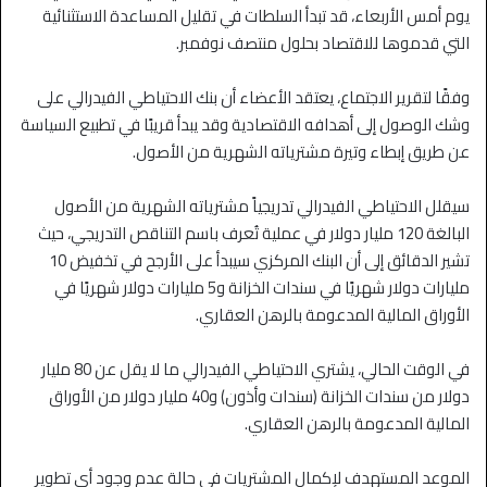
يوم أمس الأربعاء، قد تبدأ السلطات في تقليل المساعدة الاستثنائية
التي قدموها للاقتصاد بحلول منتصف نوفمبر.
وفقًا لتقرير الاجتماع، يعتقد الأعضاء أن بنك الاحتياطي الفيدرالي على
وشك الوصول إلى أهدافه الاقتصادية وقد يبدأ قريبًا في تطبيع السياسة
عن طريق إبطاء وتيرة مشترياته الشهرية من الأصول.
سيقلل الاحتياطي الفيدرالي تدريجياً مشترياته الشهرية من الأصول
البالغة 120 مليار دولار في عملية تُعرف باسم التناقص التدريجي، حيث
تشير الدقائق إلى أن البنك المركزي سيبدأ على الأرجح في تخفيض 10
مليارات دولار شهريًا في سندات الخزانة و5 مليارات دولار شهريًا في
الأوراق المالية المدعومة بالرهن العقاري.
في الوقت الحالي، يشتري الاحتياطي الفيدرالي ما لا يقل عن 80 مليار
دولار من سندات الخزانة (سندات وأذون) و40 مليار دولار من الأوراق
المالية المدعومة بالرهن العقاري.
الموعد المستهدف لإكمال المشتريات في حالة عدم وجود أي تطوير