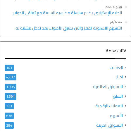
يوليو 6, 2026
الجنيه الإسترليني يكسر سلسلة مكاسبه السبعة مع تعافي الدولار
منذ 6 أيام
الأسهم الآسيوية تقفز والين يسرق الأضواء بعد تدخل مشتبه به
فئات هامة
العملات
101
اخبار
4٬937
الاسواق العالمية
1٬905
السلع
1٬391
العملات الرقمية
731
الأسهم
638
الاسواق العربية
284