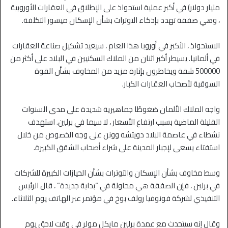
مليار دولار) في أكبر عملية استحواذ على الإطلاق في العقارات الأوروبية
، وهي صفقة تهدد بإذكاء التوترات بشأن الإسكان ميسور التكلفة.
الاستحواذ ، الأكبر في أوروبا هذا العام ، سيعيد تشكيل صناعة العقارات
في ألمانيا. يسيطر أكبر اثنان من الملاك السكنيين في البلاد على أكثر من
500000 شقة ويخاطرون بإثارة مزيد من المخاوف بشأن القوة
السوقية لأصحاب العقارات الكبار.
واجه الملاك الألمان ضغوطًا جماهيرية شديدة على مدى السنوات
القليلة الماضية بسبب ارتفاع الأسعار ، لا سيما في برلين. استهدف
نشطاء في عاصمة البلاد دويتشه وونن على وجه الخصوص من خلال
استفتاء يسعى لإجبار المدينة على شراء أصحاب الشقق الكبيرة.
وسط مخاوف بشأن الإسكان والتوترات بشأن الحيازات الكبيرة للشركات
في برلين ، فإن الصفقة هي محاولة في “بداية جديدة” ، قال الرئيس
التنفيذي لشركة فونوفيا رولف بوخ في مؤتمر عبر الهاتف يوم الثلاثاء.
وقال إنه سيتحدث مع عمدة برلين مايكل مولر في وقت لاحق يوم