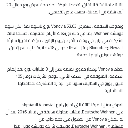
الثلاثاء لمناقشة الاتفاق. تخطط الشركة المندمجة لعرض بيع حوالي 20
ألف شقة في المدينة ، بحسب عرض تقديمي.
وبموجب الصفقة ، ستعرض Vonovia 53.03 يورو للسهم نقدًا لكل سهم
دويتشه Wohnen ، بما في ذلك توزيعات الأرباح المقترحة ، حسبما قالت
الشركات في بيان في وقت متأخر من يوم الإثنين ، مؤكدة تقريرًا سابقًا
لـ Bloomberg News. يمثل العطاء حوالي 18٪ علاوة على سعر إغلاق
دويتشه وونين ليوم الجمعة.
تخطط Vonovia لإصدار حقوق بقيمة تصل إلى 8 مليارات يورو بعد إتمام
الصفقة ، المتوقعة في النصف الثاني. تتوقع الشركات توفير 105
مليون يورو في التكاليف سنويًا من الإدارة المشتركة لمحافظها
الاستثمارية.
العرض يمثل المرة الثالثة التي تحاول فيها Vonovia الاستحواذ
على Deutsche Wohnen. فشلت محاولة سابقة في فبراير 2016 بعد أن
لم تتمكن Vonovia من الحصول على دعم كافٍ من
مستثمري Deutsche Wohnen. ووصفت شركة دويتشه وونن هذا