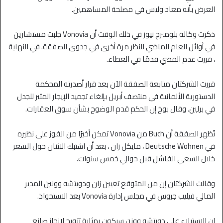
العرض بأنه معاد وليس في مصلحة المساهمين.
ذكرت وكالة بلومبرج نيوز في ذلك الوقت أن Vonovia جلبت مستشارين
في أوائل العام الماضي للنظر مرة أخرى في جدوى الصفقة. في النهاية
، قررت عدم المضي قدمًا في العطاء.
قررت الشركتان متابعة الصفقة الآن بعد قرار أصدرته المحكمة
الدستورية الألمانية في منتصف أبريل بإلغاء تجميد الإيجار المثير للجدل
في برلين. وقال بوخ إن الحكم قدم الوضوح بشأن سوق العقارات.
تُظهر الصفقة أن Buch من Vonovia تمكن أخيرًا من الفوز على نظيره
في Deutsche Wohnen ، مايكل زان ، بعد أن اشتبك الاثنان حول السعر
خلال السعي الفاشل قبل حوالي خمس سنوات.
وقالت الشركتان إن من المتوقع تعيين زان ودويتشه وونين المدير
المالي فيليب جروس في مجلس إدارة Vonovia بعد الاستحواذ.
إن الاستيلاء على دويتشه وونن سيكون بمثابة تتويج لإنجاز صانع