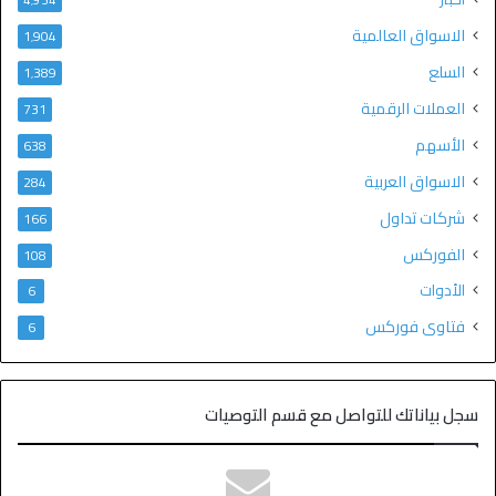
الاسواق العالمية
1٬904
السلع
1٬389
العملات الرقمية
731
الأسهم
638
الاسواق العربية
284
شركات تداول
166
الفوركس
108
الأدوات
6
فتاوى فوركس
6
سجل بياناتك للتواصل مع قسم التوصيات