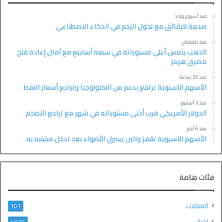
منذ أسبوع واحد
صدمة للرقائق مع تحول الزخم في الذكاء الاصطناعي
منذ دقيقتان
الذهب يلمس أعلى مستوياته في سبعة أسابيع مع آمال إعادة فتح
مضيق هرمز
منذ 20 ساعة
الأسهم الآسيوية ترتفع بدعم من التكنولوجيا وتراجع أسعار النفط
منذ 3 أسابيع
الدولار الأمريكي قرب أدنى مستوياته في شهر مع تراجع التضخم
منذ 6 أيام
الأسهم الآسيوية تقفز والين يسرق الأضواء بعد تدخل مشتبه به
فئات هامة
العملات
101
اخبار
4٬934