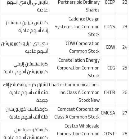
22
CCEP
Partners plc Ordinary
بارتنرز بي إل سي أسهم
Shares
عادية
Cadence Design
كادنس ديزاين سيستمز
Systems, Inc. Common
CDNS
23
إنك أسهم عادية
Stock
CDW Corporation
سي دي دبليو كوربوريشن
CDW
24
Common Stock
أسهم عادية
Constellation Energy
كونستيليشن إنرجي
Corporation Common
CEG
25
كوربوريشن أسهم عادية
Stock
Charter Communications,
تشارتر كوميونيكيشنز إنك
26
CHTR
Inc. Class A Common
فئة ألف أسهم عادية
Stock New
جديدة
Comcast Corporation
كومكاست كوربوريشن
CMCSA
27
Class A Common Stock
فئة ألف أسهم عادية
Costco Wholesale
كوستكو هولسيل
Corporation Common
COST
28
كوربوريشن أسهم عادية