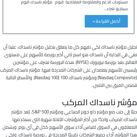
مستويات الدعم والمقاومة المفتاحية اليوم. مؤشر ناسدك اليوم
سيناريو شراء…
أكمل القراءة »
تحليل مؤشر ناسداك لكي نفهم كل ما يتعلق بتحليل مؤشر ناسداك، علينا أن
نعي في البداية أن ناسداك هو اسم ثاني أكبر بورصة للأسهم على مستوى
العالم، بعد بورصة نيويورك (NYSE). هذه البورصة تشرف على مؤشرين
رئيسيين للأسهم يعتمدان على الشركات المدرجة فيها: مؤشر ناسداك المركب
(Nasdaq Composite) ومؤشر ناسداك 100 (Nasdaq 100). والأسطر التالية
تتضمن الفرق بين الاثنين..
مؤشر ناسداك المركب
جنبًا إلى جنب مع مؤشر داو جونز الصناعي ومؤشر S&P 500، يُعد مؤشر
ناسداك المركب واحدًا من أكثر المؤشرات الثلاثة شهرة التي يستخدمها
المعلقون في السوق لقياس أداء سوق الأسهم ككل في أي يوم. ويشمل
هذا المؤشر، أداء جميع الشركات تقريبًا المدرجة في بورصة ناسداك. ولكي