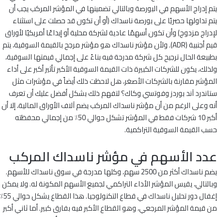
يتم إدراج الأسهم في البورصة وبالتالي تضمينها في المؤشر المركب يجب أن
يتم تداولها حصريًا على بورصة ناسداك (أو أن تكون قد حصلت على استثناء
لإدراج مزدوج) وأن تكون أسهمًا عادية لشركة محلية أو إيداعًا أمريكيًا لأوراق
قيم أجنبية (ADR). ولأن مؤشر ناسداك هو مؤشر مرجح بالقيمة السوقية، يتم
بطبيعة الحال ترجيح كل شركة مدرجة فيه بناءً على إجمالي قيمتها السوقية،
ولذلك، يكون للشركات الكبيرة ذات القيمة السوقية الأكبر تأثير أكبر على أداء
المؤشر مقارنة بالشركات الأصغر، هل لاحظت ذلك أيضاً في مؤشرات مثل
ستاندرد آند بوردز وفوتسي وكاك؟ لتفهم ذلك بشكل أفضل عليك أن تعرف
أنه وعلى الرغم من أن مؤشر ناسداك المركب يضم آلاف الأوراق المالية، إلا أن
أكبر 10 شركات فقط في المؤشر تشكل حوالي 50٪ من إجمالي محفظته
حسب القيمة السوقية التراكمية.
عدد الأسهم في مؤشر ناسداك المركب
يضم ناسداك أكثر من 2500 سهم، وكلها مدرجة في سوق ناسداك للأسهم.
وبالتالي، يقيس المؤشر الأداء التراكمي لجميع الأسهم المكونة له. ولا يمكن
إغفال دور تحليل ناسداك في قطاع التكنولوجيا. هذا القطاع يشكل حوالي 55٪
من قيمة المؤشر المرجعي، وهو القطاع الأكبر فيه بفارق كبير. أما ثاني أكبر