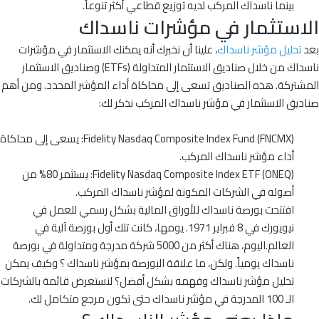
بينما ناسداك المركب لديه توزيع قطاعي أكثر تنوعاً.
الاستثمار في مؤشرات ناسداك
بعد
تحليل مؤشر ناسداك
، علينا أن نخبرك أنه يمكنك الاستثمار في مؤشرات
ناسداك من خلال صناديق الاستثمار المتداولة (ETFs) وصناديق الاستثمار
المشتركة. هذه الصناديق تسعى إلى محاكاة أداء المؤشر المحدد. ومن أهم
صناديق الاستثمار في مؤشر ناسداك المركب نذكر لك:
Fidelity Nasdaq Composite Index Fund (FNCMX): يسعى إلى محاكاة
أداء مؤشر ناسداك المركب.
Fidelity Nasdaq Composite Index ETF (ONEQ): يستثمر 80% من
أصوله في الشركات المكونة لمؤشر ناسداك المركب.
افتتحت بورصة ناسداك للأوراق المالية بشكل رسمي للعمل في
نيويورك في 8 فبراير 1971. يومها، كانت تلك أول بورصة آلية في
العالم.
اليوم، هناك أكثر من 5000 شركة مدرجة ومتداولة في بورصة
ناسداك يومياً. ولكن، ما علاقة البورصة بمؤشر ناسداك ؟ وكيف يمكن
تحليل مؤشر ناسداك وفهمه بشكل أفضل؟ لنستعرض قائمة بالشركات
الـ 100 المدرجة في مؤشر ناسداك حتى تكون مرجع متكامل لك.