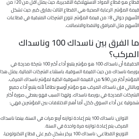
قطاع هو قطاع المواد الاستهلاكية التقديرية، حيث يمثل أقل من 20٪ من
قيمة المؤشر. الرعاية الصحية هي القطاع الثالث بفارق كبير، حيث تشكل
الأسهم حوالي 8٪ من قيمة المؤشر. تتوزع الشركات المتبقية في قطاعات
الأسهم مثل المرافق والنفط والاتصالات.
ما الفرق بين ناسداك 100 وناسداك
المركب؟
الحقيقة أن ناسداك 100 هو مؤشر يتتبع أداء أكبر 100 شركة مدرجة في
بورصة ناسداك من حيث القيمة السوقية، باستثناء الشركات المالية. يمثل هذا
المؤشر أكثر من 90% من القيمة السوقية الكلية لمؤشر ناسداك المركب.
وبالتالي فإن ناسداك المركب هو مؤشر أوسع نطاقاً لأنه يتتبع أداء جميع
الشركات المدرجة في بورصة ناسداك. ولهذا السبب فهو يعطي صورة أكثر
شمولية عن أداء السوق ككل. أما أهم الاختلافات بين المؤشرين فهي:
التوازن: ناسداك 100 يتم إعادة توازنه أربع مرات في السنة، بينما ناسداك
المركب يتم إعادة توازنه مرة واحدة في السنة.
التوزيع القطاعي: ناسداك 100 يركز بشكل كبير على قطاع التكنولوجيا،