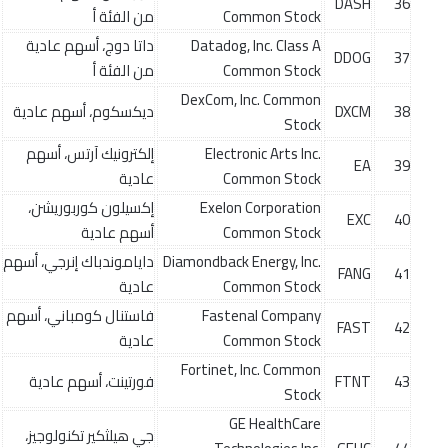
DASH
36
Common Stock
من الفئة أ
Datadog, Inc. Class A
داتا دوج، أسهم عادية
DDOG
37
Common Stock
من الفئة أ
DexCom, Inc. Common
38
DXCM
ديكسكوم، أسهم عادية
Stock
Electronic Arts Inc.
إلكترونيك آرتس، أسهم
EA
39
Common Stock
عادية
Exelon Corporation
إكسيلون كوربوريشن،
EXC
40
Common Stock
أسهم عادية
Diamondback Energy, Inc.
داياموندباك إنرجي، أسهم
FANG
41
Common Stock
عادية
Fastenal Company
فاستنال كومباني، أسهم
FAST
42
Common Stock
عادية
Fortinet, Inc. Common
43
FTNT
فورتينت، أسهم عادية
Stock
GE HealthCare
جي هيلثكير تكنولوجيز،