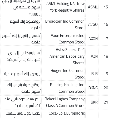
أس إم إل هولدينج إن في
ASML Holding N.V. New
15
ASML
أسهم مسجلة في
York Registry Shares
نيويورك
Broadcom Inc. Common
بروادكوم إنك أسهم
AVGO
16
Stock
عادية
Axon Enterprise, Inc.
أكسون إنتربرايز إنك أسهم
AXON
17
Common Stock
عادية
AstraZeneca PLC
أسترازينيكا بي إل سي
American Depositary
AZN
18
شهادات إيداع أمريكية
Shares
Biogen Inc. Common
19
BIIB
بيوجين إنك أسهم عادية
Stock
Booking Holdings Inc.
بوكنج هولدينجس إنك
BKNG
20
Common Stock
أسهم عادية
Baker Hughes Company
بيكر هيوز كومباني فئة
BKR
21
Class A Common Stock
ألف أسهم عادية
Coca-Cola Europacific
كوكا كولا يورباسيفيك