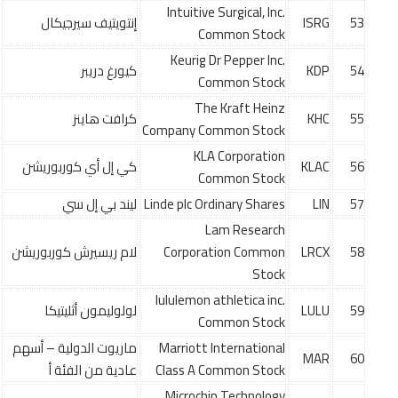
Intuitive Surgical, Inc.
53
ISRG
إنتويتيف سيرجيكال
Common Stock
Keurig Dr Pepper Inc.
54
KDP
كيورغ دريبر
Common Stock
The Kraft Heinz
55
KHC
كرافت هاينز
Company Common Stock
KLA Corporation
56
KLAC
كي إل أي كوربوريشن
Common Stock
57
LIN
Linde plc Ordinary Shares
ليند بي إل سي
Lam Research
58
LRCX
Corporation Common
لام ريسيرش كوربوريشن
Stock
lululemon athletica inc.
59
LULU
لولوليمون أثليتيكا
Common Stock
Marriott International
ماريوت الدولية – أسهم
MAR
60
Class A Common Stock
عادية من الفئة أ
Microchip Technology