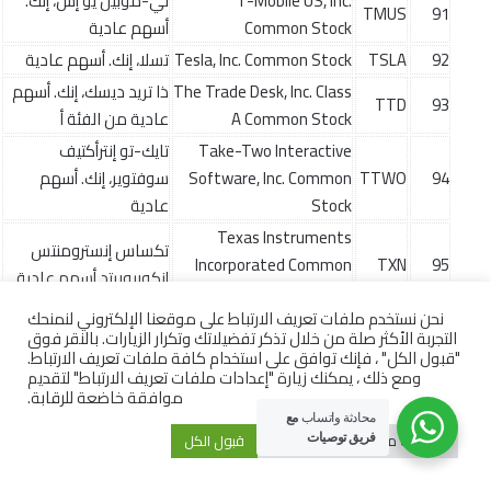
T-Mobile US, Inc.
تي-موبيل يو إس، إنك.
TMUS
91
Common Stock
أسهم عادية
92
TSLA
Tesla, Inc. Common Stock
تسلا، إنك. أسهم عادية
The Trade Desk, Inc. Class
ذا تريد ديسك، إنك. أسهم
TTD
93
A Common Stock
عادية من الفئة أ
Take-Two Interactive
تايك-تو إنترأكتيف
94
TTWO
Software, Inc. Common
سوفتوير، إنك. أسهم
Stock
عادية
Texas Instruments
تكساس إنسترومنتس
Incorporated Common
TXN
95
إنكوربوريتد أسهم عادية
Stock
نحن نستخدم ملفات تعريف الارتباط على موقعنا الإلكتروني لنمنحك
Verisk Analytics, Inc.
فيريسك أناليتكس، إنك.
VRSK
96
التجربة الأكثر صلة من خلال تذكر تفضيلاتك وتكرار الزيارات. بالنقر فوق
Common Stock
أسهم عادية
"قبول الكل" ، فإنك توافق على استخدام كافة ملفات تعريف الارتباط.
ومع ذلك ، يمكنك زيارة "إعدادات ملفات تعريف الارتباط" لتقديم
Vertex Pharmaceuticals
فيرتكس فارماسوتيكلز
موافقة خاضعة للرقابة.
Incorporated Common
VRTX
97
إنكوربوريتد أسهم عادية
محادثة واتساب
مع
Stock
إعدادات ملفات تعريف الارتباط
قبول الكل
فريق توصيات
Warner Bros. Discovery,
وارنر بروز ديسكفري، إنك.