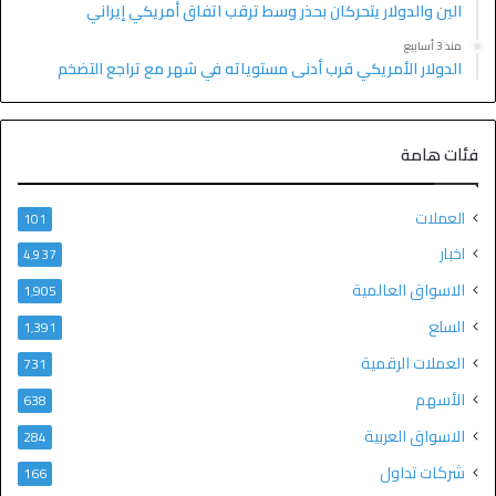
الين والدولار يتحركان بحذر وسط ترقب اتفاق أمريكي إيراني
منذ 3 أسابيع
الدولار الأمريكي قرب أدنى مستوياته في شهر مع تراجع التضخم
فئات هامة
العملات
101
اخبار
4٬937
الاسواق العالمية
1٬905
السلع
1٬391
العملات الرقمية
731
الأسهم
638
الاسواق العربية
284
شركات تداول
166