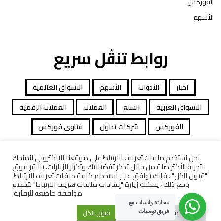
الفوركس
الأسهم
روابط تنقّل سريع
اخبار
الأدوات
الأسهم
الاسواق العالمية
الاسواق العربية
السلع
العملات
العملات الرقمية
الفوركس
شركات تداول
فتاوى فوركس
نحن نستخدم ملفات تعريف الارتباط على موقعنا الإلكتروني لنمنحك
التجربة الأكثر صلة من خلال تذكر تفضيلاتك وتكرار الزيارات. بالنقر فوق
جميع الحقوق محفوظة توصيات التداول © 2026
"قبول الكل" ، فإنك توافق على استخدام كافة ملفات تعريف الارتباط.
ومع ذلك ، يمكنك زيارة "إعدادات ملفات تعريف الارتباط" لتقديم
افصاح المخاطرة
معاملات قانونية
كاشف الشركات
موافقة خاضعة للرقابة.
محادثة واتساب
مع
إعدادات ملفات تعريف الارتباط
قبول الكل
فريق توصيات