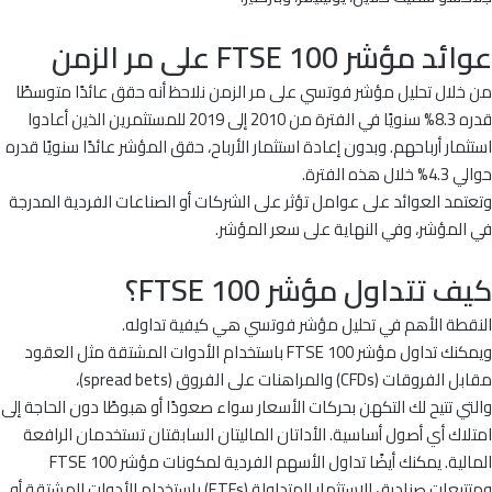
عوائد مؤشر FTSE 100 على مر الزمن
من خلال تحليل مؤشر فوتسي على مر الزمن نلاحظ أنه حقق عائدًا متوسطًا
قدره 8.3% سنويًا في الفترة من 2010 إلى 2019 للمستثمرين الذين أعادوا
استثمار أرباحهم. وبدون إعادة استثمار الأرباح، حقق المؤشر عائدًا سنويًا قدره
حوالي 4.3% خلال هذه الفترة.
وتعتمد العوائد على عوامل تؤثر على الشركات أو الصناعات الفردية المدرجة
في المؤشر، وفي النهاية على سعر المؤشر.
كيف تتداول مؤشر FTSE 100؟
النقطة الأهم في تحليل مؤشر فوتسي هي كيفية تداوله.
ويمكنك تداول مؤشر FTSE 100 باستخدام الأدوات المشتقة مثل العقود
مقابل الفروقات (CFDs) والمراهنات على الفروق (spread bets)،
والتي تتيح لك التكهن بحركات الأسعار سواء صعودًا أو هبوطًا دون الحاجة إلى
امتلاك أي أصول أساسية. الأداتان الماليتان السابقتان تستخدمان الرافعة
المالية. يمكنك أيضًا تداول الأسهم الفردية لمكونات مؤشر FTSE 100
ومتتبعات صناديق الاستثمار المتداولة (ETFs) باستخدام الأدوات المشتقة أو