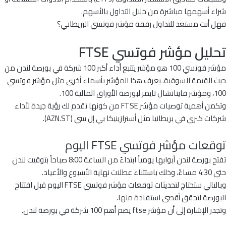
شراء أسهمها مباشرة من خلال التداول بالأسهم.
فهل أنت مستعد للتداول رفقة مؤشر فوتسي البريطاني؟
تحليل مؤشر فوتسي FTSE
مؤشر فوتسي 100 هو مؤشر يتتبع أداء أكبر 100 شركة في بورصة لندن من
حيث القيمة السوقية. يعرف هذا المؤشر بأسماء أخرى مثل مؤشر فوتسي
100، ومؤشر فاينانشال تايمز لبورصة الأوراق المالية 100.
وتكمن أهمية توصيات مؤشر FTSE من كونها تقدم لك رؤية جيدة لأداء
شركات كبرى في بريطانيا مثل أسترازينيكا بي إل سي (AZN.ST).
توقعات مؤشر فوتسي FTSE اليوم
تفتح بورصة لندن أبوابها يومياً ابتداءً من الساعة 8:00 صباحاً بتوقيت لندن
حتى 4:30 مساءً، وذلك باستثناء عطلات نهاية الأسبوع والأعياد.
وبالتالي ستحتاج لتحديثات توقعات مؤشر فوتسي FTSE اليوم قبل افتتاح
البورصة لتحقق أقصى استفادة منها،
وتجدر الإشارة إلى أن مؤشر ftse يضم أهم 100 شركة في بورصة لندن.