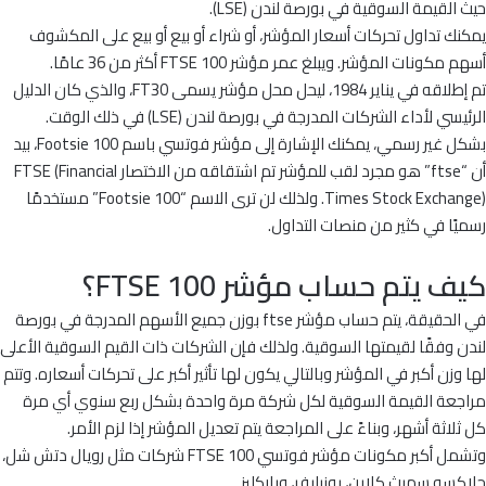
حيث القيمة السوقية في بورصة لندن (LSE).
يمكنك تداول تحركات أسعار المؤشر، أو شراء أو بيع أو بيع على المكشوف
أسهم مكونات المؤشر. ويبلغ عمر مؤشر FTSE 100 أكثر من 36 عامًا.
تم إطلاقه في يناير 1984، ليحل محل مؤشر يسمى FT30، والذي كان الدليل
الرئيسي لأداء الشركات المدرجة في بورصة لندن (LSE) في ذلك الوقت.
بشكل غير رسمي، يمكنك الإشارة إلى مؤشر فوتسي باسم Footsie 100، بيد
أن “ftse” هو مجرد لقب للمؤشر تم اشتقاقه من الاختصار FTSE (Financial
Times Stock Exchange). ولذلك لن ترى الاسم “Footsie 100” مستخدمًا
رسميًا في كثير من منصات التداول.
كيف يتم حساب مؤشر FTSE 100؟
في الحقيقة، يتم حساب مؤشر ftse بوزن جميع الأسهم المدرجة في بورصة
لندن وفقًا لقيمتها السوقية. ولذلك فإن الشركات ذات القيم السوقية الأعلى
لها وزن أكبر في المؤشر وبالتالي يكون لها تأثير أكبر على تحركات أسعاره. وتتم
مراجعة القيمة السوقية لكل شركة مرة واحدة بشكل ربع سنوي أي مرة
كل ثلاثة أشهر، وبناءً على المراجعة يتم تعديل المؤشر إذا لزم الأمر.
وتشمل أكبر مكونات مؤشر فوتسي FTSE 100 شركات مثل رويال دتش شل،
جلاكسو سميث كلاين، يونيليفر، وباركليز.