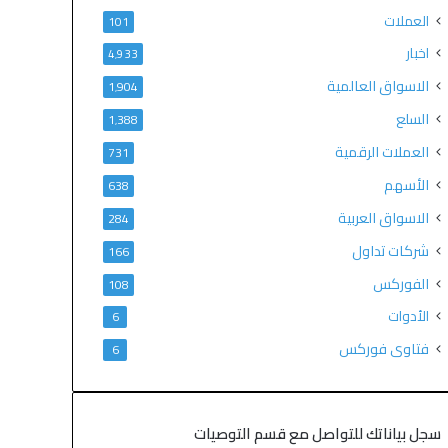
العملات
101
اخبار
4٬933
الاسواق العالمية
1٬904
السلع
1٬388
العملات الرقمية
731
الأسهم
638
الاسواق العربية
284
شركات تداول
166
الفوركس
108
الأدوات
6
فتاوى فوركس
6
سجل بياناتك للتواصل مع قسم التوصيات