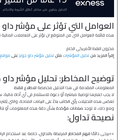
العوامل التي تؤثر على مؤشر داو جونز اليو
هذه قائمة العوامل التي من المتوقع ان تؤثر على التعاملات المالية
مخزون النفط الأمريكي الخام
إقرأ المزيد من
تحليل المؤشرات
مثل
تحليل مؤشر داو جونز
على
موقع 
توضيح المخاطر: تحليل مؤشر داو ج
المعلومات المقدمة في هذا التحليل مخصصة
للاطلاع فقط
.
لا يجب اعتبارها توصية مباشرة أو دعوة للاستثمار في أي أداة مالية،
تعكس هذه التحليلات
رأي الكاتب
بناءً على البيانات المتاحة، والتي يُفت
ومع ذلك، لا توجد
ضمانات مؤكدة
بشأن دقة هذه المعلومات أو نتائ
نصيحة تداول:
>>يرجى دائمًا
فهم المخاطر
المرتبطة بالتداول، خاصة عند استخدام الر