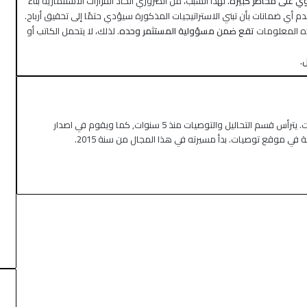
طوي على مخاطر كبيرة.
لهذا السبب، من الضروري اتخاذ القرارات الاستثمارية بناءً
 أي ضمانات بأن تبني الاستراتيجيات المذكورة سيؤدي حتمًا إلى تحقيق أرباح.
هذه المعلومات
تقع ضمن مسؤولية المستثمر وحده
. لذلك، لا يتحمل الكاتب أو
.
كاتب ومحلل اقتصادي في موقع توصيات. يترأس قسم التحاليل والتوصيات منذ 5 سنوات, كما ويقوم في اصدار
صة في موقع توصيات. بدأ مسيرته في هذا المجال من سنة 2015.