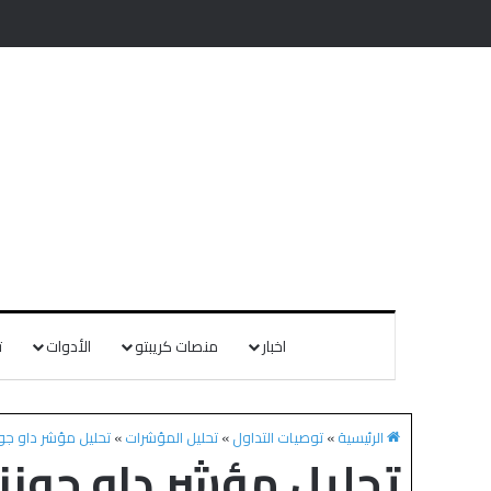
اخبار
منصات كريبتو
الأدوات
ت
الرئيسية
»
توصيات التداول
»
تحليل المؤشرات
»
تحليل مؤشر داو جونز  JONES