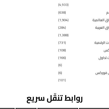
(4٬933)
م
(638)
ق العالمية
(1٬904)
ق العربية
(284)
(1٬388)
ت الرقمية
(731)
كس
(108)
 تداول
(166)
(6)
 فوركس
(6)
(101)
روابط تنقّل سريع