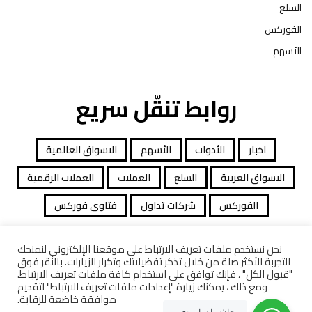
السلع
الفوركس
الأسهم
روابط تنقّل سريع
اخبار
الأدوات
الأسهم
الاسواق العالمية
الاسواق العربية
السلع
العملات
العملات الرقمية
الفوركس
شركات تداول
فتاوى فوركس
نحن نستخدم ملفات تعريف الارتباط على موقعنا الإلكتروني لنمنحك
التجربة الأكثر صلة من خلال تذكر تفضيلاتك وتكرار الزيارات. بالنقر فوق
جميع الحقوق محفوظة توصيات التداول © 2026
"قبول الكل" ، فإنك توافق على استخدام كافة ملفات تعريف الارتباط.
ومع ذلك ، يمكنك زيارة "إعدادات ملفات تعريف الارتباط" لتقديم
افصاح المخاطرة
معاملات قانونية
كاشف الشركات
موافقة خاضعة للرقابة.