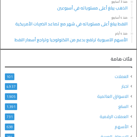
منذ 3 أسابيع
الذهب يبلغ أعلى مستوياته في أسبوعين
منذ 4 أسابيع
النفط يبلغ أعلى مستوياته في شهر مع تصاعد الضربات الأمريكية
منذ 4 أيام
الأسهم الآسيوية ترتفع بدعم من التكنولوجيا وتراجع أسعار النفط
فئات هامة
العملات
101
اخبار
4٬937
الاسواق العالمية
1٬905
السلع
1٬391
العملات الرقمية
731
الأسهم
638
الاسواق العربية
284