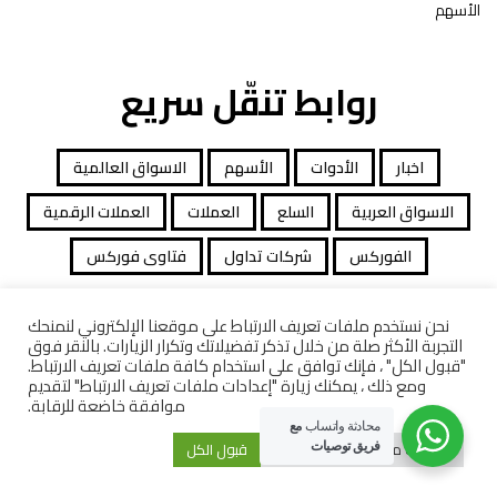
الأسهم
روابط تنقّل سريع
اخبار
الأدوات
الأسهم
الاسواق العالمية
الاسواق العربية
السلع
العملات
العملات الرقمية
الفوركس
شركات تداول
فتاوى فوركس
نحن نستخدم ملفات تعريف الارتباط على موقعنا الإلكتروني لنمنحك
التجربة الأكثر صلة من خلال تذكر تفضيلاتك وتكرار الزيارات. بالنقر فوق
جميع الحقوق محفوظة توصيات التداول © 2026
"قبول الكل" ، فإنك توافق على استخدام كافة ملفات تعريف الارتباط.
ومع ذلك ، يمكنك زيارة "إعدادات ملفات تعريف الارتباط" لتقديم
افصاح المخاطرة
معاملات قانونية
كاشف الشركات
موافقة خاضعة للرقابة.
محادثة واتساب
مع
إعدادات ملفات تعريف الارتباط
قبول الكل
فريق توصيات