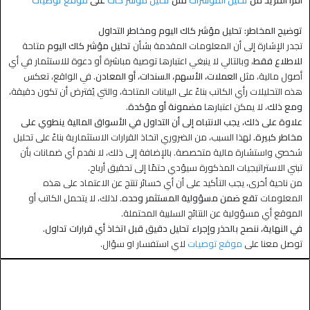
توضيح المخاطر: تحليل مؤشر كاك اليوم ومخاطر التداول
تجدر الإشارة إلى أن المعلومات المقدمة بشأن
تحليل مؤشر كاك اليوم
متاحة
للاطلاع فقط
، وبالتالي لا ينبغي اعتبارها توصية مباشرة أو دعوة للاستثمار في أي
أصول مالية، مثل
العملات، الأسهم، السندات، أو المعادن
. في الواقع، تعكس
هذه التحليلات رأي الكاتب بناءً على البيانات المتاحة، والتي يُفترض أن تكون دقيقة،
ومع ذلك
، لا يمكن اعتبارها
مضمونة أو مؤكدة
.
علاوة على ذلك، يجب الانتباه إلى أن التداول في الأسواق المالية ينطوي على
مخاطر كبيرة.
لهذا السبب، من الضروري اتخاذ القرارات الاستثمارية بناءً على تحليل
شخصي واستشارة مالية متخصصة. بالإضافة إلى ذلك، لا نقدم أي ضمانات بأن
تبني الاستراتيجيات المذكورة سيؤدي حتمًا إلى تحقيق أرباح.
من ناحية أخرى، يجب التأكيد على أن أي خسائر تنتج عن الاعتماد على هذه
المعلومات
تقع ضمن مسؤولية المستثمر وحده
. لذلك، لا يتحمل الكاتب أو
الموقع أي مسؤولية عن النتائج السلبية المحتملة.
في النهاية، ننصح بالحذر وإجراء تحليل دقيق قبل اتخاذ أي قرارات تداول.
توصل معنا على
موقع توصيات
لاي استفسار او سؤال.