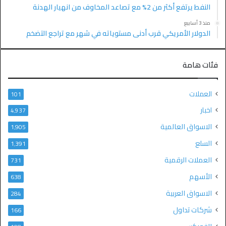
النفط يرتفع أكثر من 2% مع تصاعد المخاوف من انهيار الهدنة
منذ 3 أسابيع
الدولار الأمريكي قرب أدنى مستوياته في شهر مع تراجع التضخم
فئات هامة
العملات
101
اخبار
4٬937
الاسواق العالمية
1٬905
السلع
1٬391
العملات الرقمية
731
الأسهم
638
الاسواق العربية
284
شركات تداول
166