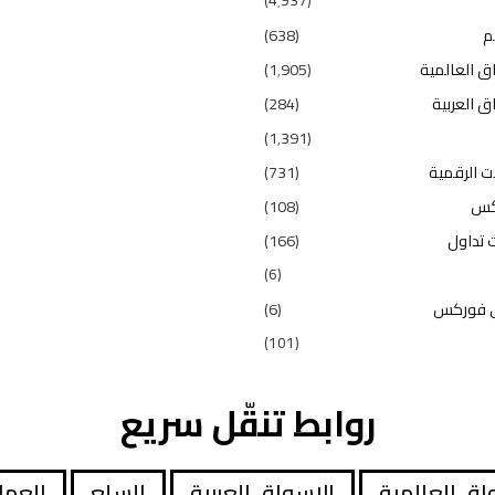
م
(638)
ق العالمية
(1٬905)
ق العربية
(284)
(1٬391)
ت الرقمية
(731)
كس
(108)
 تداول
(166)
(6)
 فوركس
(6)
(101)
روابط تنقّل سريع
اق العالمية
الاسواق العربية
السلع
العمل