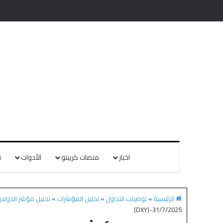
اخبار
منصات كريبتو
الأدوات
ت
الرئيسية
»
توصيات التداول
»
تحليل المؤشرات
»
تحليل مؤشر الدولار S DOLLAR INDEX
(DXY)-31/7/2025