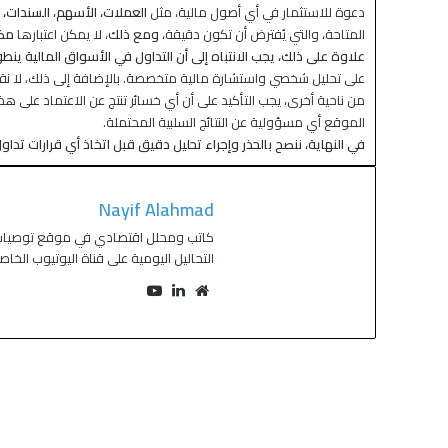
دعوة للاستثمار في أي أصول مالية، مثل
العملات، الأسهم، السندات، 
المتاحة، والتي يُفترض أن تكون دقيقة،
ومع ذلك
، لا يمكن اعتبارها
مض
علاوة على ذلك، يجب الانتباه إلى أن التداول في الأسواق المالية ين
على تحليل شخصي واستشارة مالية متخصصة. بالإضافة إلى ذلك، لا نقدم
من ناحية أخرى، يجب التأكيد على أن أي خسائر تنتج عن الاعتماد على 
الموقع أي مسؤولية عن النتائج السلبية المحتملة.
في النهاية، ننصح بالحذر وإجراء تحليل دقيق قبل اتخاذ أي قرارات تداول
Nayif Alahmad
التحاليل اليومية على قناة اليوتيوب الخا