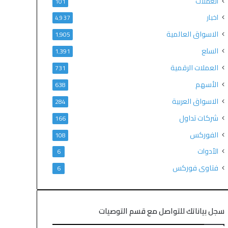
العملات
101
اخبار
4٬937
الاسواق العالمية
1٬905
السلع
1٬391
العملات الرقمية
731
الأسهم
638
الاسواق العربية
284
شركات تداول
166
الفوركس
108
الأدوات
6
فتاوى فوركس
6
سجل بياناتك للتواصل مع قسم التوصيات