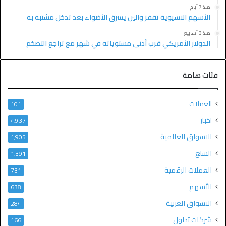
منذ 7 أيام
الأسهم الآسيوية تقفز والين يسرق الأضواء بعد تدخل مشتبه به
منذ 3 أسابيع
الدولار الأمريكي قرب أدنى مستوياته في شهر مع تراجع التضخم
فئات هامة
العملات
101
اخبار
4٬937
الاسواق العالمية
1٬905
السلع
1٬391
العملات الرقمية
731
الأسهم
638
الاسواق العربية
284
شركات تداول
166