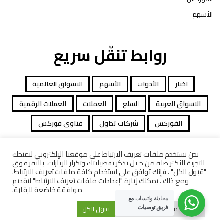
الأسهم
روابط تنقّل سريع
اخبار
الأدوات
الأسهم
الاسواق العالمية
الاسواق العربية
السلع
العملات
العملات الرقمية
الفوركس
شركات تداول
فتاوى فوركس
نحن نستخدم ملفات تعريف الارتباط على موقعنا الإلكتروني لنمنحك
التجربة الأكثر صلة من خلال تذكر تفضيلاتك وتكرار الزيارات. بالنقر فوق
جميع الحقوق محفوظة توصيات التداول © 2026
"قبول الكل" ، فإنك توافق على استخدام كافة ملفات تعريف الارتباط.
ومع ذلك ، يمكنك زيارة "إعدادات ملفات تعريف الارتباط" لتقديم
افصاح المخاطرة
معاملات قانونية
كاشف الشركات
موافقة خاضعة للرقابة.
محادثة واتساب
مع
إعدادات ملفات تعريف الارتباط
قبول الكل
فريق توصيات