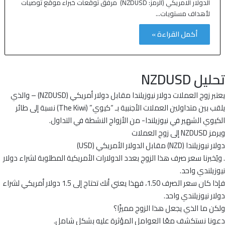
الدولار الامريكي (الرمز: NZDUSD) مرفق توقعات خبراء موقع توصيات
لأهداف مستويات…
أكمل القراءة »
تحليل NZDUSD
يعتبر زوج العملات دولار نيوزيلندا مقابل دولار أمريكي (NZDUSD) – والذي
يلقب بين متداولين العملات الأجنبية بـ “كيوي” (The Kiwi) نسبة إلى طائر
الكيوي الشهير في نيوزيلندا- من الأزواج النشطة في التداول.
ويرمز NZDUSD إلى زوج العملات
دولار نيوزيلندا (NZD) مقابل الدولار الأمريكي (USD)
. ويُخبرنا سعر صرف هذا الزوج بعدد الدولارات الأمريكية المطلوبة لشراء دولار
نيوزيلندي واحد.
فإذا كان سعر الصرف 1.50، فهذا يعني أنك تحتاج إلى 1.5 دولار أمريكي لشراء
دولار نيوزيلندي واحد.
ولكن ما الذي يجعل هذا الزوج مميزًا؟
دعونا نستكشف معًا العوامل المؤثرة عليه بشكلٍ شامل.