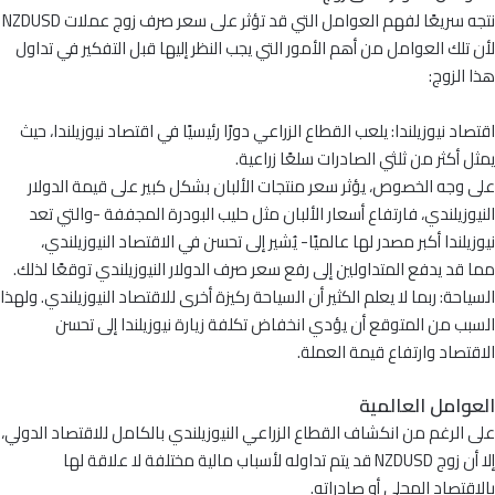
نتجه سريعًا لفهم العوامل التي قد تؤثر على سعر صرف زوج عملات NZDUSD
لأن تلك العوامل من أهم الأمور التي يجب النظر إليها قبل التفكير في تداول
هذا الزوج:
اقتصاد نيوزيلندا: يلعب القطاع الزراعي دورًا رئيسيًا في اقتصاد نيوزيلندا، حيث
يمثل أكثر من ثلثي الصادرات سلعًا زراعية.
على وجه الخصوص، يؤثر سعر منتجات الألبان بشكل كبير على قيمة الدولار
النيوزيلندي، فارتفاع أسعار الألبان مثل حليب البودرة المجففة -والتي تعد
نيوزيلندا أكبر مصدر لها عالميًا- يُشير إلى تحسن في الاقتصاد النيوزيلندي،
مما قد يدفع المتداولين إلى رفع سعر صرف الدولار النيوزيلندي توقعًا لذلك.
السياحة: ربما لا يعلم الكثير أن السياحة ركيزة أخرى للاقتصاد النيوزيلندي. ولهذا
السبب من المتوقع أن يؤدي انخفاض تكلفة زيارة نيوزيلندا إلى تحسن
الاقتصاد وارتفاع قيمة العملة.
العوامل العالمية
على الرغم من انكشاف القطاع الزراعي النيوزيلندي بالكامل للاقتصاد الدولي،
إلا أن زوج NZDUSD قد يتم تداوله لأسباب مالية مختلفة لا علاقة لها
بالاقتصاد المحلي أو صادراته.