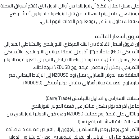
على سبيل المثال، فكرة أن نيوزيلندا من أوائل الدول التي تفتتح أسواق العملة
يوميًا، هي عامل يتم استغلاله من قبل البنوك والمتداولون أحيانًا لوضع
صفقات تداول بناءً على توقعاتهم لأحداث اليوم التالي.
فروق أسعار الفائدة
إن فروق أسعار الفائدة بين البنك المركزي النيوزيلندي والاحتياطي الفيدرالي
الأمريكي (FED) عاملًا مؤثرًا آخر على قيمة الدولارين النيوزيلندي والأمريكي.
فعلى سبيل المثال، عندما يتدخل بنك الاحتياطي الفيدرالي لتعزيز قوة الدولار
الأمريكي، يمكن أن تنخفض قيمة زوج NZDUSD نتيجة لذلك.
العلاقة مع الدولار الأسترالي: يميل زوج NZDUSD إلى الارتباط الإيجابي مع
جاره، زوج العملات دولار أسترالي مقابل دولار أمريكي (AUDUSD).
حملات الاقتراض والتداول بالهامش (Carry Trade)
عامل آخر قد يؤثر بشكل مباشر على قيمة الدولار النيوزيلندي
وبالتالي على قيمة زوج عملات NZDUSD وهو كون الدولار النيوزيلندي من
العملات ذات العائد المرتفع نسبيًا.
الأمر الذي يجعل بعض المستثمرين يلجؤون إلى اقتراض عملات ذات فائدة
منخفضة مثل الين الياباني أو الفرنك السويسري، ومن ثم يشترون الدولار