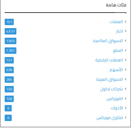
فئات هامة
العملات
101
اخبار
4٬937
الاسواق العالمية
1٬905
السلع
1٬391
العملات الرقمية
731
الأسهم
638
الاسواق العربية
284
شركات تداول
166
الفوركس
108
الأدوات
6
فتاوى فوركس
6