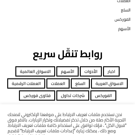
العملات
السلع
الفوركس
الأسهم
روابط تنقّل سريع
اخبار
الأدوات
الأسهم
الاسواق العالمية
الاسواق العربية
السلع
العملات
العملات الرقمية
الفوركس
شركات تداول
فتاوى فوركس
نحن نستخدم ملفات تعريف الارتباط على موقعنا الإلكتروني لنمنحك
التجربة الأكثر صلة من خلال تذكر تفضيلاتك وتكرار الزيارات. بالنقر فوق
جميع الحقوق محفوظة توصيات التداول © 2026
"قبول الكل" ، فإنك توافق على استخدام كافة ملفات تعريف الارتباط.
ومع ذلك ، يمكنك زيارة "إعدادات ملفات تعريف الارتباط" لتقديم
افصاح المخاطرة
معاملات قانونية
كاشف الشركات