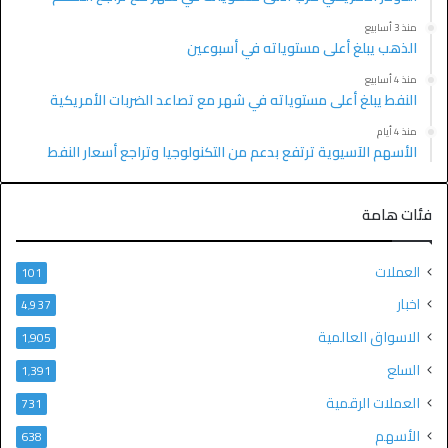
منذ 3 أسابيع
الذهب يبلغ أعلى مستوياته في أسبوعين
منذ 4 أسابيع
النفط يبلغ أعلى مستوياته في شهر مع تصاعد الضربات الأمريكية
منذ 4 أيام
الأسهم الآسيوية ترتفع بدعم من التكنولوجيا وتراجع أسعار النفط
فئات هامة
العملات
101
اخبار
4٬937
الاسواق العالمية
1٬905
السلع
1٬391
العملات الرقمية
731
الأسهم
638