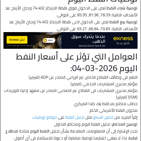
توصية شراء النفط
تنص على الدخول فوق نقطة الارتكاز 74.402 وجني الأرباح عند
الأهداف التالية: 78.39, 81.96, 85.95 على التوالي.
توصية بيع النفط
تنص على الدخول ادنى نقطة الارتكاز 74.402 وجني الأرباح عند
الأهداف التالية: 70.83, 66.84, 63.27 على التوالي.
العوامل التي تؤثر على أسعار النفط
اليوم 2026-03-04:
التغير في وظائف القطاع الخاص غير الزراعي الصادر عن ADP (فبراير)
مؤشر مديري المشتريات الخدمي (فبراير)
مؤشر مديري المشتريات في القطاع غير الصناعي الصادر عن معهد إدارة التوريدات
(ISM) (فبراير)
خطاب ماكلم محافظ بنك كندا المركزي
مخزون النفط الأمريكي الخام
إقرأ المزيد من
تحليل السلع
مثل
تحليل النفط
على
موقع توصيات
توضيح المخاطر
: تحليل النفط اليوم ومخاطر التداول
تجدر الإشارة إلى أن المعلومات المقدمة بشأن تحليل
النفط اليوم
متاحة
للاطلاع
فقط
. لذا، لا ينبغي اعتبارها توصية مباشرة أو دعوة للاستثمار في أي أصول