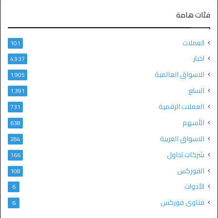
فئات هامة
العملات
101
اخبار
4٬937
الاسواق العالمية
1٬905
السلع
1٬391
العملات الرقمية
731
الأسهم
638
الاسواق العربية
284
شركات تداول
166
الفوركس
108
الأدوات
6
فتاوى فوركس
6