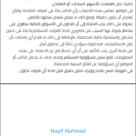
مالية، مثل
العملات، الأسهم، السندات، أو المعادن
.
في الواقع، تعكس هذه التحليلات رأي الكاتب بناءً على البيانات المتاحة، والتي
يُفترض أن تكون دقيقة.
ومع ذلك، لا يمكن ضمان صحتها بالكامل.
علاوة على ذلك، يجب الانتباه إلى أن التداول في الأسواق المالية ينطوي على
مخاطر كبيرة.
لهذا السبب، من الضروري اتخاذ القرارات الاستثمارية بناءً على تحليل
شخصي واستشارة مالية متخصصة. بالإضافة إلى ذلك، لا نقدم أي ضمانات بأن
تبني الاستراتيجيات المذكورة سيؤدي حتمًا إلى تحقيق أرباح.
من ناحية أخرى، يجب التأكيد على أن أي خسائر تنتج عن الاعتماد على هذه
المعلومات
تقع ضمن مسؤولية المستثمر وحده
. لذلك، لا يتحمل الكاتب أو
الموقع أي مسؤولية عن النتائج السلبية المحتملة.
في النهاية، ننصح بالحذر وإجراء تحليل دقيق قبل اتخاذ أي قرارات تداول.
Nayif Alahmad