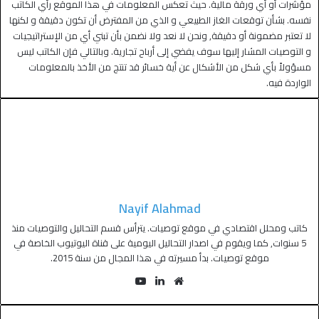
مؤشرات أو أي ورقة مالية. حيث تعكس المعلومات في هذا الموقع رأي الكاتب
نفسه. بشأن توقعات الغاز الطبيعي و الذي من المفترض أن تكون دقيقة و لكنها
لا تعتبر مضمونة أو دقيقة, ونحن لا نعد ولا نضمن بأن تبني أي من الإستراتيجيات
و التوصيات المشار إليها سوف يفضي إلى أرباح تجارية. وبالتالي فإن الكاتب ليس
مسؤولاً بأي شكل من الأشكال عن أية خسائر قد تنتج من الأخذ بالمعلومات
الواردة فيه.
Nayif Alahmad
كاتب ومحلل اقتصادي في موقع توصيات. يترأس قسم التحاليل والتوصيات منذ
5 سنوات, كما ويقوم في اصدار التحاليل اليومية على قناة اليوتيوب الخاصة في
موقع توصيات. بدأ مسيرته في هذا المجال من سنة 2015.