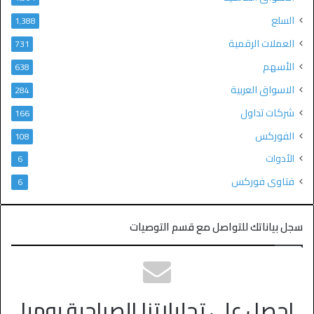
السلع
1٬388
العملات الرقمية
731
الأسهم
638
الاسواق العربية
284
شركات تداول
166
الفوركس
108
الأدوات
6
فتاوى فوركس
6
سجل بياناتك للتواصل مع قسم التوصيات
احصل على تحليلاتنا الصباحية يوميا