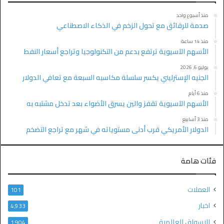
منذ أسبوع واحد
صدمة للرقائق مع تحول الزخم في الذكاء الاصطناعي
منذ 14 ساعة
الأسهم الآسيوية ترتفع بدعم من التكنولوجيا وتراجع أسعار النفط
يوليو 6, 2026
الجنيه الإسترليني يكسر سلسلة مكاسبه السبعة مع تعافي الدولار
منذ 6 أيام
الأسهم الآسيوية تقفز والين يسرق الأضواء بعد تدخل مشتبه به
منذ 3 أسابيع
الدولار الأمريكي قرب أدنى مستوياته في شهر مع تراجع التضخم
فئات هامة
العملات
101
اخبار
4٬933
الاسواق العالمية
1٬904