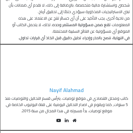
شخصي واستشارة مالية متخصصة. بالإضافة إلى ذلك، لا نقدم أي ضمانات بأن
تبني الاستراتيجيات المذكورة سيؤدي حتمًا إلى تحقيق أرباح.
من ناحية أخرى، يجب التأكيد على أن أي خسائر تنتج عن الاعتماد على هذه
المعلومات
تقع ضمن مسؤولية المستثمر وحده
. لذلك، لا يتحمل الكاتب أو
الموقع أي مسؤولية عن النتائج السلبية المحتملة.
في النهاية، ننصح بالحذر وإجراء تحليل دقيق قبل اتخاذ أي قرارات تداول.
Nayif Alahmad
كاتب ومحلل اقتصادي في موقع توصيات. يترأس قسم التحاليل والتوصيات منذ
5 سنوات, كما ويقوم في اصدار التحاليل اليومية على قناة اليوتيوب الخاصة في
موقع توصيات. بدأ مسيرته في هذا المجال من سنة 2015.