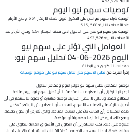
التالية: 5.26, 4.92
توصيات سهم نيو اليوم
توصية شراء سهم نيو
تنص على الدخول فوق نقطة الارتكاز 5.54 وجني الأرباح
عند الأهداف التالية: 5.88 , 6.15
توصية بيع سهم نيو
تنص على الدخول ادنى نقطة الارتكاز 5.54 وجني الأرباح عند
الأهداف التالية: 5.26, 4.92
العوامل التي تؤثر على سهم نيو
اليوم 2026-06-04 تحليل سهم نيو:
معدلات الشكاوى من البطالة
إقرأ المزيد من
تحليل الاسهم مثل
تحليل سهم نيو
على
موقع توصيات
توضيح المخاطر: تحليل سهم نيو دولار اليوم ومخاطر التداول
تجدر الإشارة إلى أن المعلومات المقدمة بشأن ت
حليل سهم نيو
اليوم متاحة
للاطلاع فقط
، وبالتالي لا ينبغي اعتبارها توصية مباشرة أو دعوة للاستثمار في أي
أصول مالية، مثل العملات، الأسهم، السندات، أو المعادن. في الواقع، تعكس
هذه التحليلات رأي الكاتب بناءً على البيانات المتاحة، والتي يُفترض أن تكون دقيقة،
ومع ذلك
، لا يمكن اعتبارها
مضمونة أو مؤكدة
.
علاوة على ذلك، يجب الانتباه إلى أن التداول في الأسواق المالية ينطوي على
مخاطر كبيرة.
لهذا السبب، من الضروري اتخاذ القرارات الاستثمارية بناءً على تحليل