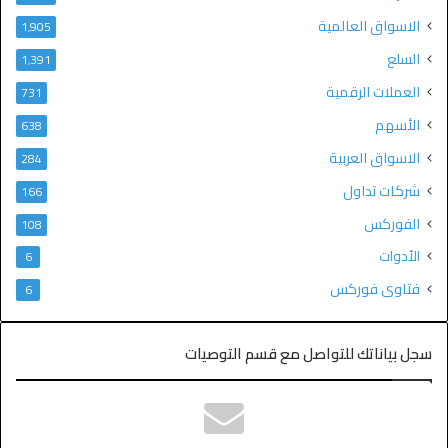
الاسواق العالمية
1٬905
السلع
1٬391
العملات الرقمية
731
الأسهم
638
الاسواق العربية
284
شركات تداول
166
الفوركس
108
الأدوات
6
فتاوى فوركس
6
سجل بياناتك للتواصل مع قسم التوصيات