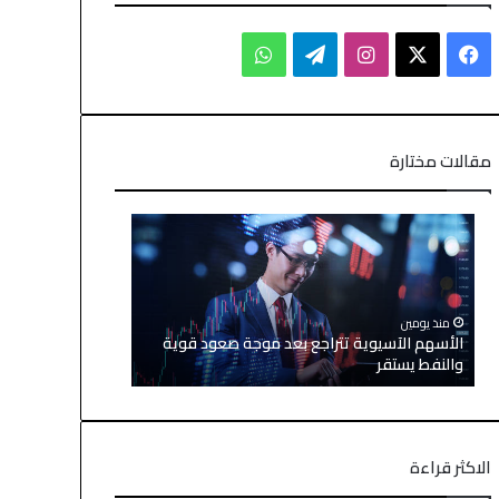
مقالات مختارة
منذ يومين
منذ يومين
الأسهم الآسيوية تتراجع بعد موجة صعود قوية
الين والدولار
والنفط يستقر
أمريكي إيراني
الاكثر قراءة