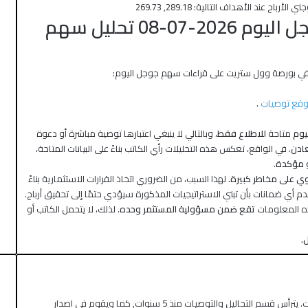
العوامل التي تؤثر على سهم جوجل اليوم 2026-07-08 تحليل سهم
ة في بورصة وول ستريت على قراءات سهم جوجل اليوم:
قع توصيات
.
يوم
متاحة
للاطلاع فقط
، وبالتالي لا ينبغي اعتبارها توصية مباشرة أو دعوة
عادن
. في الواقع، تعكس هذه التحليلات رأي الكاتب بناءً على البيانات المتاحة،
 مؤكدة
.
طوي على مخاطر كبيرة.
لهذا السبب، من الضروري اتخاذ القرارات الاستثمارية بناءً
 أي ضمانات بأن تبني الاستراتيجيات المذكورة سيؤدي حتمًا إلى تحقيق أرباح.
هذه المعلومات
تقع ضمن مسؤولية المستثمر وحده
. لذلك، لا يتحمل الكاتب أو
.
كاتب ومحلل اقتصادي في موقع توصيات. يترأس قسم التحاليل والتوصيات منذ 5 سنوات, كما ويقوم في اصدار