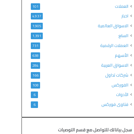
العملات
101
اخبار
4٬937
الاسواق العالمية
1٬905
السلع
1٬391
العملات الرقمية
731
الأسهم
638
الاسواق العربية
284
شركات تداول
166
الفوركس
108
الأدوات
6
فتاوى فوركس
6
سجل بياناتك للتواصل مع قسم التوصيات