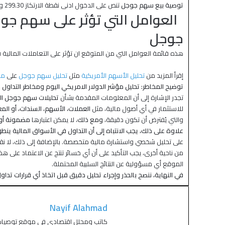
توصية بيع سهم جوجل
تنص على الدخول ادنى نقطة الارتكاز 299.30 وجني الأرباح عند الأهداف التالية: 289.18, 269.73
جوجل
هذه قائمة العوامل التي من المتوقع ان تؤثر على التعاملات المالي
إقرأ المزيد من
تحليل الأسهم الأمريكية
مثل
تحليل سهم جوجل
على
مو
توضيح المخاطر: تحليل مؤشر الدولار الامريكي اليوم ومخاطر التداول
تجدر الإشارة إلى أن المعلومات المقدمة بشأن
تحليلات سهم جوجل
ال
للاستثمار في أي أصول مالية، مثل
العملات، الأسهم، السندات، أو الم
والتي يُفترض أن تكون دقيقة،
ومع ذلك
، لا يمكن اعتبارها
مضمونة أو
علاوة على ذلك، يجب الانتباه إلى أن التداول في الأسواق المالية ين
على تحليل شخصي واستشارة مالية متخصصة. بالإضافة إلى ذلك، لا نقدم
من ناحية أخرى، يجب التأكيد على أن أي خسائر تنتج عن الاعتماد على 
الموقع أي مسؤولية عن النتائج السلبية المحتملة.
في النهاية، ننصح بالحذر وإجراء تحليل دقيق قبل اتخاذ أي قرارات تداول
Nayif Alahmad