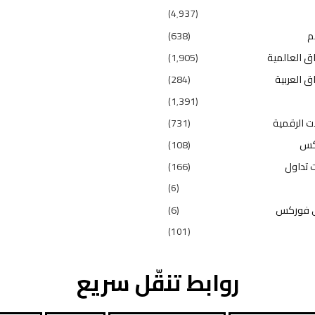
(4٬937)
م
(638)
ق العالمية
(1٬905)
ق العربية
(284)
(1٬391)
ت الرقمية
(731)
كس
(108)
 تداول
(166)
(6)
 فوركس
(6)
(101)
روابط تنقّل سريع