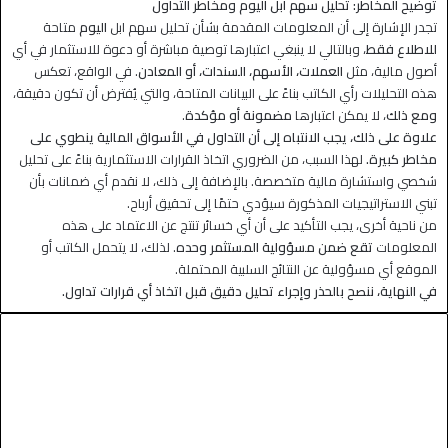
توضيح المخاطر: تحليل سهم ابل اليوم ومخاطر التداول
تجدر الإشارة إلى أن المعلومات المقدمة بشأن تحليل سهم ابل
اليوم
متاحة
للاطلاع فقط
، وبالتالي لا ينبغي اعتبارها توصية مباشرة أو دعوة للاستثمار في أي
أصول مالية، مثل
العملات، الأسهم، السندات، أو المعادن
. في الواقع، تعكس
هذه التحليلات رأي الكاتب بناءً على البيانات المتاحة، والتي يُفترض أن تكون دقيقة،
ومع ذلك
، لا يمكن اعتبارها
مضمونة أو مؤكدة
.
علاوة على ذلك، يجب الانتباه إلى أن التداول في الأسواق المالية ينطوي على
مخاطر كبيرة.
لهذا السبب، من الضروري اتخاذ القرارات الاستثمارية بناءً على تحليل
شخصي واستشارة مالية متخصصة. بالإضافة إلى ذلك، لا نقدم أي ضمانات بأن
تبني الاستراتيجيات المذكورة سيؤدي حتمًا إلى تحقيق أرباح.
من ناحية أخرى، يجب التأكيد على أن أي خسائر تنتج عن الاعتماد على هذه
المعلومات
تقع ضمن مسؤولية المستثمر وحده
. لذلك، لا يتحمل الكاتب أو
الموقع أي مسؤولية عن النتائج السلبية المحتملة.
في النهاية، ننصح بالحذر وإجراء تحليل دقيق قبل اتخاذ أي قرارات تداول.