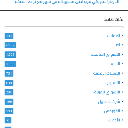
الدولار الأمريكي قرب أدنى مستوياته في شهر مع تراجع التضخم
فئات هامة
العملات
101
اخبار
4٬937
الاسواق العالمية
1٬905
السلع
1٬391
العملات الرقمية
731
الأسهم
638
الاسواق العربية
284
شركات تداول
166
الفوركس
108
الأدوات
6