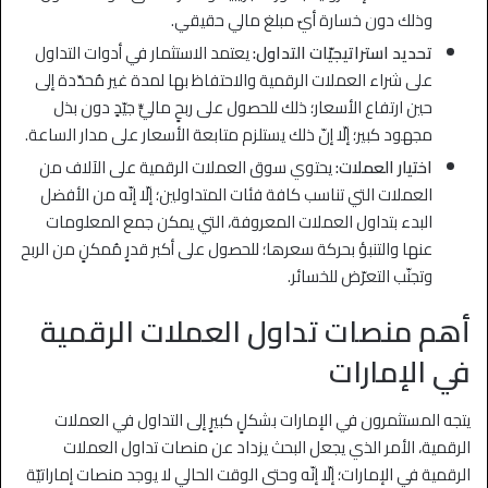
وذلك دون خسارة أيّ مبلغ مالي حقيقي.
تحديد استراتيجيّات التداول:
يعتمد الاستثمار في أدوات التداول
على شراء العملات الرقمية والاحتفاظ بها لمدة غير مُحدّدة إلى
حين ارتفاع الأسعار؛ ذلك للحصول على ربحٍ ماليٍّ جيّدٍ دون بذل
مجهود كبير؛ إلّا إنّ ذلك يستلزم متابعة الأسعار على مدار الساعة.
اختيار العملات:
يحتوي سوق العملات الرقمية على الآلاف من
العملات التي تناسب كافة فئات المتداولين؛ إلّا إنّه من الأفضل
البدء بتداول العملات المعروفة، التي يمكن جمع المعلومات
عنها والتنبؤ بحركة سعرها؛ للحصول على أكبر قدرٍ مُمكنٍ من الربح
وتجنّب التعرّض للخسائر.
أهم منصات تداول العملات الرقمية
في الإمارات
يتجه المستثمرون في الإمارات بشكلٍ كبيرٍ إلى التداول في العملات
الرقمية، الأمر الذي يجعل البحث يزداد عن منصات تداول العملات
الرقمية في الإمارات؛ إلّا إنّه وحتى الوقت الحالي لا يوجد منصات إماراتيّة