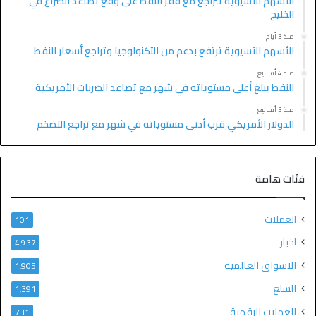
الأسهم الآسيوية تتراجع مع قفز النفط على وقع تصاعد الصراع في
الخليج
منذ 3 أيام
الأسهم الآسيوية ترتفع بدعم من التكنولوجيا وتراجع أسعار النفط
منذ 4 أسابيع
النفط يبلغ أعلى مستوياته في شهر مع تصاعد الضربات الأمريكية
منذ 3 أسابيع
الدولار الأمريكي قرب أدنى مستوياته في شهر مع تراجع التضخم
فئات هامة
العملات
101
اخبار
4٬937
الاسواق العالمية
1٬905
السلع
1٬391
العملات الرقمية
731