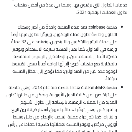
خدمات التداول التي يرغبون بها، وفيما يلي عددٌ من أفضل منصات
تداول العملات الرقمية 2021:
منصة coinbase:
تعد هذه المنصة واحدةً من أكبر وسطاء
التداول وخاصةً تداول عملة البيتكوين، ويتركّز التداول فيها أيضاً
على عملة الايثير والليتكوين واللايتكوين، وتعتمد على 32 عملةً
ورقية في التداول، كما تمتاز المنصة بسرعة الاستخدام وتوفير
خاصيّة الأمان للمستخدمين، بالإضافة إلى الرسوم المنخفضة
بالمقارنة مع منصات أُخرى؛ إلّا إنّها تواجه أحياناً بعض الضغوط
لوجود عدد كبير من المتداولين؛ ممّا يؤدي إلى تعطّل المنصة
مؤقتاً.
منصة NSFX:
انطلقت هذه المنصة منذ عام 2013، وهي حاصلة
على تراخيصها من كافة الدول الأوروبية، ويمكن من خلالها تداول
العديد من العملات الرقمية، بالإضافة إلى تداول الأسهم
والفوركس، وهي توفّر لعملائها فروق أسعار ضيقة بين البيع
والشراء، كما يتم إجراء عملية السحب والإيداع من خلال وسيط
أوروبي مرخّص، وتوفر المنصة لعملائها خاصية الحفاظ على رأس
المال من خلال سياسة حماية الرصيد السلبية.