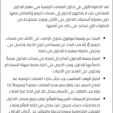
تعد الخطوة الأولى في تداول العملات الرقمية هي تعليم التداول
للمبتدئين؛ حيث لا يمكنهم الدخول إلى منصات كريبتو والتعامل معها
دون معرفة أساسيّات التداول على الأقل، ويوجد مجموعة من
الخطوات التي تساعد على ذلك؛ من أهمها:
البحث عن وسيط موثوق:
يحتوي الإنترنت على الآلاف من منصات
كريبتو؛ إلّا إنّه يجب البحث عن وسيط من ذوي الخبرة، وحاصل على
تراخيص عالميّة معتمدة للتداول من خلاله.
اختيار منصة التداول:
تُقدّم كل شركة من شركات التداول منصةً
خاصةً بها للتداول، ويجب الحرص على اختيار منصة سهلة الاستخدام
وتحتوي على العديد من الأدوات.
اختيار الوقت المناسب:
يجب تجنّب شراء العملات الرقمية عند
ارتفاع السعر؛ حيث يتغيّر سعر هذه العملات صعوداً وهبوطاً؛ لذا
فإنه يجب التعرّف على الأسعار بشكل جيّد قبل اتخاذ قرار الشراء.
استخدام الحسابات التجريبية للتعلّم:
توفر جميع منصات التداول
خدمة إنشاء حساب تجريبي؛ حيث يمكن من خلاله التعلّم وشراء
العملات الإلكترونية بصورة تجريبيّة والتعرّف على أدوات التداول،