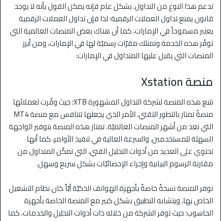
تدعم هذا النوع من التداول. بشكل عام فإنه يمكن القول بأنه لا يوجد
قانون يمنع تداول العملات الرقمية؛ لذا فإن تداول العملات الرقمية
يعتبر مسموحاً في الإمارات، كما أن هناك بعض المنصات العالمية التي
توفّر هذه الخدمة وتمتلك مقرّات رسميّة لها في الإمارات، ومن أبرز
المنصات التي يقبل عليها المتداول في الإمارات:
منصة Xstation
تتبع هذه المنصة لشركة التداول المشهورة XTB؛ حيث وفّرت لعملائها
منصةً تمتاز بالتطور التقني، الأمر الذي يجعلها تتنافس مع منصة MT4
التي تعد من أشهر المنصات العالميّة. تمتاز هذه المنصة بتوفير الواجهة
السهلة للمستخدمين، والسرعة العالية في تنفيذ الأوامر، كما أنها
تحتوي على العديد من أدوات التحليل الفني، التي تمكّن المتداول من
مقارنة الرسوم البيانية وإجراء الإحصائيّات بشكل سريع وسهل.
توفر المنصة نسخةً خاصةً بأجهزة الهواتف الذكيّة أيّاً كان نظام التشغيل
الخاص بها، ويتشابه التطبيق بشكل كبير مع المنصة الخاصة بأجهزة
الحاسوب؛ حيث توفر الشركة من خلاله ذات أدوات التحليل والخدمات، كما