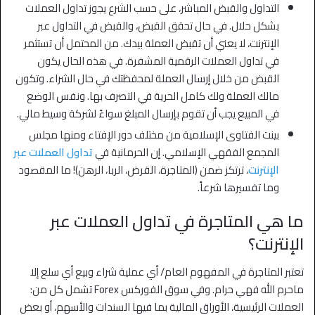
التداول والقبض المباشر، على حسب الشرع يجوز تداول العملات
بشكل حلال. في حال تحقق القبض، والقبض في التداول عبر
الإنترنت، لا يعني أن تقبض العملة بيدك. من المحتمل أن تستثمر
في تداول العملات الرقمية المشفرة. في هذه الحال يكون
القبض من خلال إرسال العملة لمحفظتك في حال الشراء. وتكون
مالك العملة ولك كامل الحرية في التصرف بها. ونفس الوضع
في المبيع يجب أن تقوم بإرسال المبلغ سواءً لشركة وسيط مالي.
بينت الفتاوى الإسلامية من مختلف دور الإفتاء ومنها مجلس
المجمع الفقهي الإسلامي. إن الحرمانية في
تداول العملات عبر
الإنترنت
، ترتكز ضمن (المتاجرة، القرض، الربا، الرهن)! ما المقصود
وما تفسيرها شرعاً.
ما هي المتاجرة في تداول العملات عبر
الإنترنت؟
تعتبر المتاجرة في المفهوم العام/ أي عملية شراء وبيع أي سلع إلا
ماحرم الله فهي حرام. وفي سوق الفوركس Forex تشمل كل من:
العملات الرئيسية، الأوراق المالية بما فيها السندات والأسهم، أو بعض