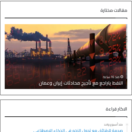
مقالات مختارة
ا
منذ 16 ساعة
النفط يتراجع مع تأجيج محادثات إيران وعمان
إ
الاكثر قراءة
منذ أسبوع واحد
صدمة للرقائق مع تحول الزخم في الذكاء الاصطناعي