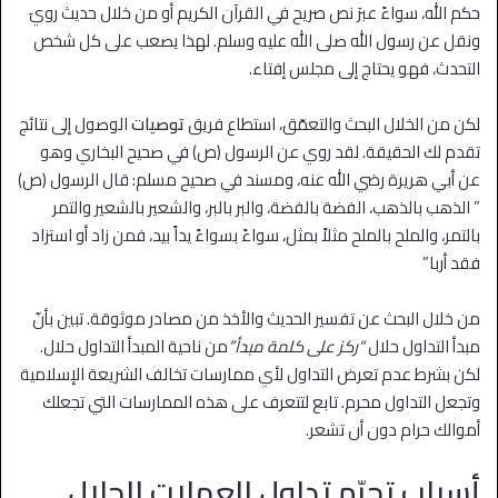
حكم الله، سواءً عبرَ نص صريح في القرآن الكريم أو من خلال حديث رويَ
ونقل عن رسول الله صلى الله عليه وسلم. لهذا يصعب على كل شخص
التحدث، فهو يحتاج إلى مجلس إفتاء.
لكن من الخلال البحث والتعمّق، استطاع فريق
توصيات
الوصول إلى نتائج
تقدم لك الحقيقة. لقد روي عن الرسول (ص) في صحيح البخاري وهو
عن أبي هريرة رضي الله عنه، ومسند في صحيح مسلم: قال الرسول (ص)
” الذهب بالذهب، الفضة بالفضة، والبر بالبر، والشعير بالشعير والتمر
بالتمر، والملح بالملح مثلاً بمثل، سواءً بسواءً يداً بيد، فمن زاد أو استزاد
فقد أربا”
من خلال البحث عن تفسير الحديث والأخذ من مصادر موثوقة. تبين بأنّ
مبدأ التداول حلال
“ركز على كلمة مبدأ”
من ناحية المبدأ التداول حلال.
لكن بشرط عدم تعرض التداول لأي ممارسات تخالف الشريعة الإسلامية
وتجعل التداول محرم. تابع لتتعرف على هذه الممارسات التي تجعلك
أموالك حرام دون أن تشعر.
أسباب تحرّم تداول العملات الحلال