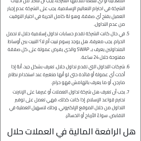
المعدنية أو أي سلعة تقدمها الشركة، يجب أن تتأكد من أدبيات
الشركة في احترام التعاليم الإسلامية. يجب على الشركة عدم إجبار
العميل بفتح أي صفقة، وهو لهُ كامل الحرية في اختيار التوقيت
من عدم التداول.
في حال كانت الشركة تقدم حسابات تداول إسلامية حلال لا تحمل
الحرام. يجب معرفة، هل يوجد رسوم تبيت أم لا؟ التبيت بين أوساط
المتداولين يعرف بـ SWAP والذي يفرض عمولة على كل صفقة
مفتوحة خلال 24 ساعة.
شركات التداول التي تقدم تداول حلال. تعرف بشكل جيد، أنهُ إذا
أخذت أي عمولة أو فائدة حتى لو أنها متغيرة عند استخدام نظام
مارجن، أو ما يعرف بالهامش فهو حرام.
يجب أن تعرف هل شركة تداول العملات أو غيرها على الإنترنت
تحترم قواعد الإسلام. إذا كانت كذلك، فهي تعمل على توفير
التداول من خلال الموقع الإلكتروني. وذلك لتسهيل العملية في
التقابض. سواءً الأرباح أو الخسائر.
هل الرافعة المالية في العملات حلال