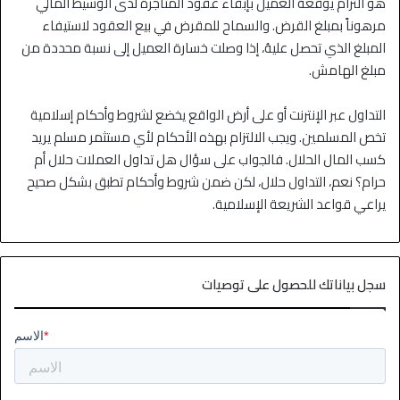
هو التزام يوقعهُ العميل بإبقاء عقود المتاجرة لدى الوسيط المالي
مرهوناً بمبلغ القرض. والسماح للمقرض في بيع العقود لاستيفاء
المبلغ الذي تحصل عليهُ، إذا وصلت خسارة العميل إلى نسبة محددة من
مبلغ الهامش.
التداول عبر الإنترنت أو على أرض الواقع يخضع لشروط وأحكام إسلامية
تخص المسلمين. ويجب الالتزام بهذه الأحكام لأي مستثمر مسلم يريد
كسب المال الحلال. فالجواب على سؤال هل تداول العملات حلال أم
حرام؟ نعم، التداول حلال، لكن ضمن شروط وأحكام تطبق بشكل صحيح
يراعي قواعد الشريعة الإسلامية.
سجل بياناتك للحصول على توصيات