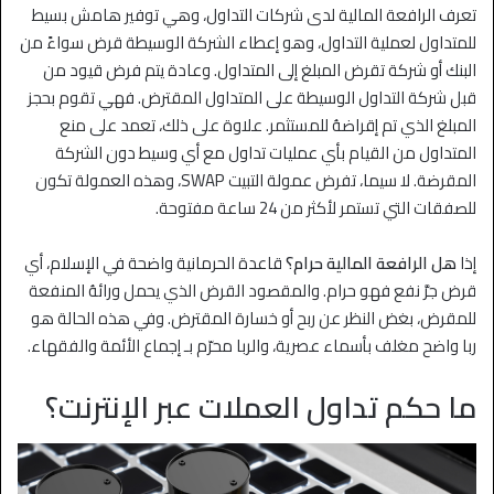
تعرف الرافعة المالية لدى شركات التداول، وهي توفير هامش بسيط
للمتداول لعملية التداول، وهو إعطاء الشركة الوسيطة قرض سواءً من
البنك أو شركة تقرض المبلغ إلى المتداول. وعادة يتم فرض قيود من
قبل شركة التداول الوسيطة على المتداول المقترض. فهي تقوم بحجز
المبلغ الذي تم إقراضهُ للمستثمر. علاوة على ذلك، تعمد على منع
المتداول من القيام بأي عمليات تداول مع أي وسيط دون الشركة
المقرضة. لا سيما، تفرض عمولة التبيت SWAP، وهذه العمولة تكون
للصفقات التي تستمر لأكثر من 24 ساعة مفتوحة.
إذا
هل الرافعة المالية حرام؟
قاعدة الحرمانية واضحة في الإسلام، أي
قرض جرَّ نفع فهو حرام. والمقصود القرض الذي يحمل ورائهُ المنفعة
للمقرض، بغض النظر عن ربح أو خسارة المقترض. وفي هذه الحالة هو
ربا واضح مغلف بأسماء عصرية، والربا محرّم بـ إجماع الأئمة والفقهاء.
ما حكم تداول العملات عبر الإنترنت؟