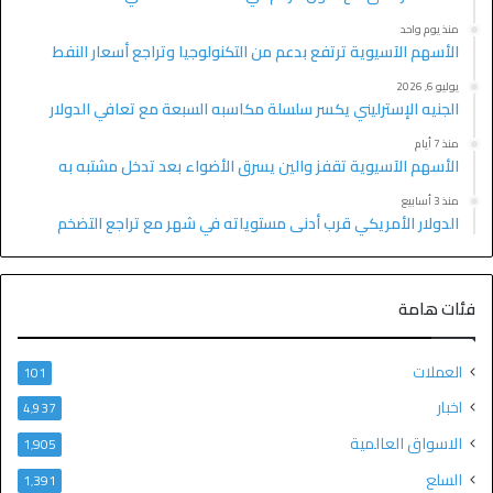
منذ يوم واحد
الأسهم الآسيوية ترتفع بدعم من التكنولوجيا وتراجع أسعار النفط
يوليو 6, 2026
الجنيه الإسترليني يكسر سلسلة مكاسبه السبعة مع تعافي الدولار
منذ 7 أيام
الأسهم الآسيوية تقفز والين يسرق الأضواء بعد تدخل مشتبه به
منذ 3 أسابيع
الدولار الأمريكي قرب أدنى مستوياته في شهر مع تراجع التضخم
فئات هامة
العملات
101
اخبار
4٬937
الاسواق العالمية
1٬905
السلع
1٬391