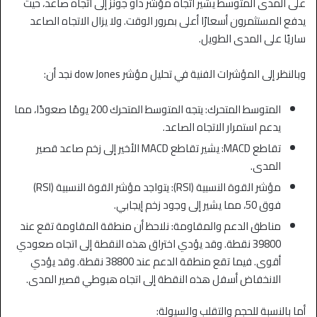
على المدى المتوسط يشير اتجاه مؤشر داو جونز إلى اتجاه صاعد، حيث
يدفع المستثمرون أسعارًا أعلى بمرور الوقت. ولا يزال الاتجاه الصاعد
ساريًا على المدى الطويل.
وبالنظر إلى المؤشرات الفنية في تحليل مؤشر dow Jones نجد أن:
المتوسط المتحرك: يتجه المتوسط المتحرك 200 يومًا صعودًا، مما
يدعم استمرار الاتجاه الصاعد.
تقاطع MACD: يشير تقاطع MACD الأخير إلى زخم صاعد قصير
المدى.
مؤشر القوة النسبية (RSI): يتواجد مؤشر القوة النسبية (RSI)
فوق 50، مما يشير إلى وجود زخم إيجابي.
مناطق الدعم والمقاومة: نلاحظ أن منطقة المقاومة تقع عند
39800 نقطة. وقد يؤدي اختراق هذه النقطة إلى اتجاه صعودي
أقوى. فيما تقع منطقة الدعم عند 38800 نقطة. وقد يؤدي
الانخفاض أسفل هذه النقطة إلى اتجاه هبوطي قصير المدى.
أما بالنسبة للحجم والتقلب والسيولة: