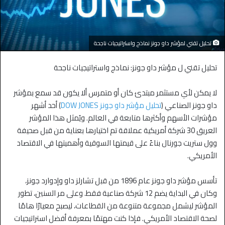
تحليل تقني لمؤشر داو جونز نماذج واستراتيجيات ناجحة
تحليل تقني ل مؤشر داو جونز: نماذج واستراتيجيات ناجحة
لا يمكن لأي مستثمر مبتدئ كان أو متمرس ألا يكون قد سمع بمؤشر
داو جونز الصناعي (
تحليل مؤشر داو جونز DOW JONES
) أحد أشهر
مؤشرات الأسهم وأكثرها متابعة في العالم. ويُمثل هذا المؤشر
العريق 30 شركة أمريكية عملاقة تم اختيارها بعناية من قبل صحيفة
وول ستريت جورنال بناءً على قيمتها السوقية وأهميتها في الاقتصاد
الأمريكي.
تأسس مؤشر داو جونز عام 1896 من قبل تشارلز داو وإدوارد جونز،
وكان في البداية يضم 12 شركة صناعية فقط. وعلى مر السنين، تطور
المؤشر ليشمل مجموعة متنوعة من القطاعات، ليصبح معيارًا هامًا
لصحة الاقتصاد الأمريكي. فإذا كنت مهتمًا بمعرفة أفضل استراتيجيات