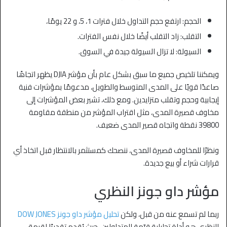
الحجم: ارتفع حجم التداول خلال فترات 1، 5، و 22 يومًا،
التقلب: زاد التقلب أيضًا خلال نفس الفترات.
السيولة: لا تزال السيولة جيدة في السوق.
ويمكننا تلخيص جميع ما سبق بشكل عام بأن مؤشر DJIA يظهر اتجاهًا
صاعدًا قويًا على المدى المتوسط والطويل، مدعومًا بمؤشرات فنية
إيجابية وحجم وتقلب متزايدين. ومع ذلك، تشير بعض المؤشرات إلى
مخاوف قصيرة المدى، مثل اقتراب المؤشر من منطقة مقاومة
39800 نقطة واتجاه قصير المدى ضعيف.
ونظرًا للمخاوف قصيرة المدى، ننصحك كمستثمر بالانتظار قبل اتخاذ أي
قرارات شراء أو بيع جديدة.
مؤشر داو جونز النظري
ربما لم تسمع عنه من قبل، ولكن
تحليل مؤشر داو جونز DOW JONES
النظري هو أداة تحليلية قيّمة للمتداولين، حيث يُقدم تقديرًا لقيمة