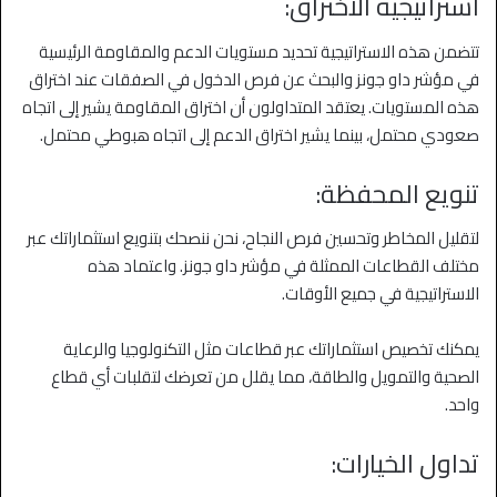
استراتيجية الاختراق:
تتضمن هذه الاستراتيجية تحديد مستويات الدعم والمقاومة الرئيسية
في مؤشر داو جونز والبحث عن فرص الدخول في الصفقات عند اختراق
هذه المستويات. يعتقد المتداولون أن اختراق المقاومة يشير إلى اتجاه
صعودي محتمل، بينما يشير اختراق الدعم إلى اتجاه هبوطي محتمل.
تنويع المحفظة:
لتقليل المخاطر وتحسين فرص النجاح، نحن ننصحك بتنويع استثماراتك عبر
مختلف القطاعات الممثلة في مؤشر داو جونز. واعتماد هذه
الاستراتيجية في جميع الأوقات.
يمكنك تخصيص استثماراتك عبر قطاعات مثل التكنولوجيا والرعاية
الصحية والتمويل والطاقة، مما يقلل من تعرضك لتقلبات أي قطاع
واحد.
تداول الخيارات: