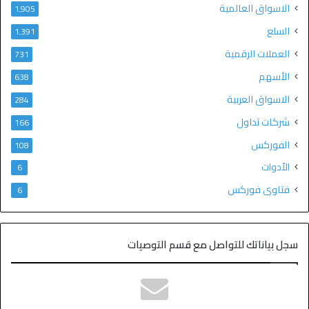
الاسواق العالمية
1٬905
السلع
1٬391
العملات الرقمية
731
الأسهم
638
الاسواق العربية
284
شركات تداول
166
الفوركس
108
الأدوات
6
فتاوى فوركس
6
سجل بياناتك للتواصل مع قسم التوصيات