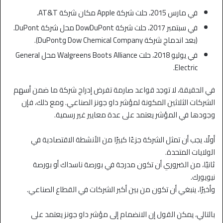
في مارس 2015، حلت شركة Apple مكان شركة AT&T.
في سبتمبر 2017، حلت شركة DowDuPont محل شركة DuPont.
(بعد اندماج شركة Dow Chemical Company وDuPont).
في يوليو 2018، حلت Walgreens Boots Alliance محل General
Electric.
في الحقيقة، لا توجد قواعد صارمة تفرض إدراج شركة ما ضمن أسهم
الشركات الثلاثين المكونة لمؤشر داو جونز الصناعي. ومع ذلك، فإن
وجودها في المؤشر يعتمد على عدة معايير غير رسمية.
أولًا، يجب أن تمثل الشركة جزءًا كبيرًا من الأنشطة الاقتصادية في
الولايات المتحدة.
ث
انيًا، من الضروري أن تكون مدرجة في بورصة ناسداك أو بورصة
نيويورك.
وأخيرًا، ينبغي أن تكون من بين أكبر الشركات في القطاع الصناعي.
بالتالي، يمكن القول إن الانضمام إلى مؤشر داو جونز يعتمد على