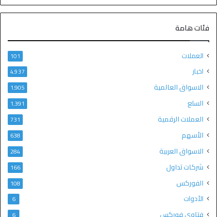
فئات هامة
العملات
101
اخبار
4٬937
الاسواق العالمية
1٬905
السلع
1٬391
العملات الرقمية
731
الأسهم
638
الاسواق العربية
284
شركات تداول
166
الفوركس
108
الأدوات
6
فتاوى فوركس
6