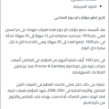
الجلود الامريكية.
تاريخ تطور مؤشر داو جونز الصناعي
بعد تأسيسه، خضع مؤشر داو جونز لعدة تغييرات مهمة على مر السنين.
ففي عام 1916، تم تحديث مكوناته من 12 سهمًا إلى 20 سهمًا. لاحقًا،
في عام 1928، ارتفع العدد إلى 30 سهمًا، وهي القاعدة التي لا تزال
سارية حتى اليوم.
في عام 1932، أُزيلت ثمانية أسهم من المؤشر. في المقابل، أُضيفت
شركات بارزة مثل كوكاكولا وProcter & Gamble، مما عزز تمثيل
القطاعات الاستهلاكية.
علاوة على ذلك، خلال فترتي الكساد العظيم في ثلاثينيات القرن
الماضي، والأزمة المالية في 2007-2008، شهد المؤشر تغييرات كبيرة.
فقد انهارت بعض الشركات أو اندمجت، بهدف تجنب الإفلاس والخروج
من دائرة الخطر.