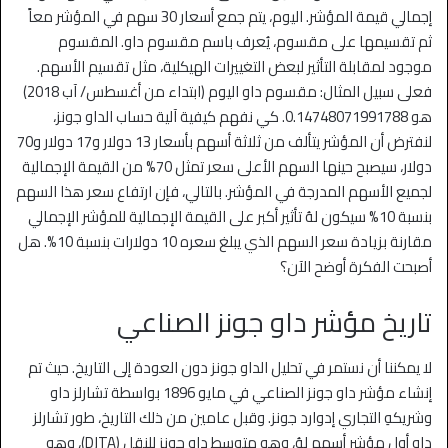
إجمالي قيمة المؤشر.
اليوم، يتم جمع أسعار 30 سهم في المؤشر معاً
ثم تقسيمها على مقسوم، يُعرف باسم مقسوم داو. المقسوم
موجود لمقابلة التأثير لبعض التغييرات الهيكلية، مثل تقسيم الأسهم.
فعلى سبيل المثال: مقسوم داو اليوم (ابتداء من أغسطس/ آب 2018)
هو 0.14748071991788.
كي نفهم كيفية آلية حساب الداو جونز،
لنفترض أن المؤشر يتألف من ثلاثة أسهم بأسعار 13 دولار و17 دولار و70
دولار، سيصبح حينها السهم الأعلى سعر تمثل 70% من القيمة الإجمالية
لجميع الأسهم المدرجة في المؤشر.
بالتالي، فإن ارتفاع سعر هذا السهم
بنسبة 10% سيكون لهُ تأثير أكبر على القيمة الإجمالية للمؤشر الإجمالي
مقارنة بزيادة سعر السهم الذي يبلغ سعره 10 دولارات بنسبة 10%. هل
أصبحت الفكرة أوضح الآن؟
تاريخ مؤشر داو جونز الصناعي
لا يمكننا أن نستمر في تحليل الداو جونز دون العودة إلى التاريخ. حيث تم
إنشاء مؤشر داو جونز الصناعي في مايو 1896 بواسطة تشارلز داو
وشريكهِ التجاري إدوارد جونز.
وقبل عامين من ذلك التاريخ، طور تشارلز
داو أول مؤشر أسهم لهُ، وهو متوسط داو جونز للنقل (DJTA)، وهو