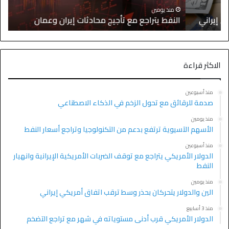
ا
منذ يومين
النفط يتراجع مع تأجيج محادثات إيران وعمان
إ
الاكثر قراءة
منذ أسبوعين
صدمة للرقائق مع تحول الزخم في الذكاء الاصطناعي
منذ يومين
الأسهم الآسيوية ترتفع بدعم من التكنولوجيا وتراجع أسعار النفط
منذ أسبوعين
الدولار الأمريكي يتراجع مع توقف الضربات الأمريكية الإيرانية وانهيار
النفط
منذ يومين
الين والدولار يتحركان بحذر وسط ترقب اتفاق أمريكي إيراني
منذ 3 أسابيع
الدولار الأمريكي قرب أدنى مستوياته في شهر مع تراجع التضخم