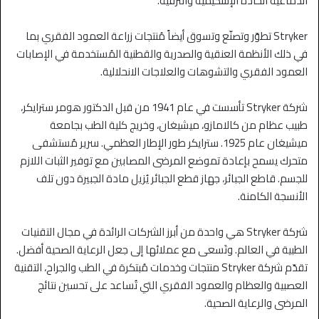
الدماغية الحادة الإسكيمية والنزفية.
Stryker تطوّر وتصنّع وتسوق أيضاً مُنتجات زراعة العمود الفقري بما
في ذلك الأنظمة العنقية والصدرية والقطنية المُستخدمة في الإصابات
العمود الفقري والتشوهات والعلاجات الانحلالية.
شركة Stryker تأسست في عام 1941 من قبل الدكتور هومر سترايكر،
طبيب عظام من كالامازو، ميشيغان، وخريج كلية الطب بجامعة
ميشيغان عام 1925. سترايكر طور الإطار العظمي. سرير مُستشفى
متحرك يسمح بإعادة تموضع المرضى المصابين مع توفير الثبات اللازم
للجسم. قاطع الجبائر، جهاز قطع الجبائر يُزيل مادة الجبيرة دون تلف
الأنسجة الكامنة.
شركة Stryker هي واحدة من أبرز الشركات الرائدة في مجال التقنيات
الطبية في العالم. وتَسعى مع عملائها إلى جعل الرعاية الصحية أفضل.
تقدّم شركة Stryker منتجات وخدمات مُبتكرة في الطب والجراح، التقنية
العصبية والعظام والعمود الفقري التي تُساعد على تحسين نتائج
المرضى والرعاية الصحية.