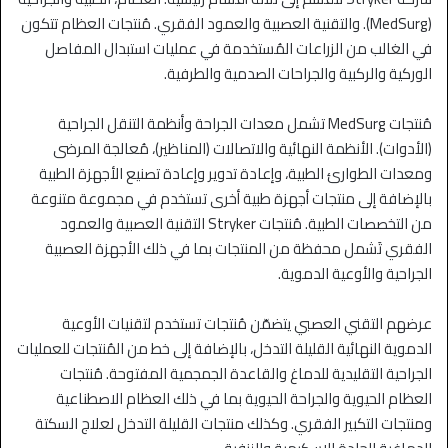
(MedSurg). والتقنية العصبية والعمود الفقري. مُنتجات العظام تتكون
في الغالب من الزراعات المُستخدمة في عمليات استبدال المفاصل
الوركية والركبية والجراحات الصدمية والطرفية.
مُنتجات MedSurg تشمل معدات الجراحة وأنظمة التنقل الجراحية
(الأدوات). الأنظمة النهائية والاتصالات (المناظير)، مُعالجة المرضى
ومعدات الطوارئ الطبية، وإعادة تدوير وإعادة تصنيع الأجهزة الطبية
بالإضافة إلى منتجات أجهزة طبية أخرى تستخدم في مجموعة متنوعة
من التخصصات الطبية. مُنتجات Stryker التقنية العصبية والعمود
الفقري تَشمل محفظة من المنتجات بما في ذلك الأجهزة العصبية
الجراحية والأوعية الدموية.
عرضهم التقني العصبي يتضمّن مُنتجات تستخدم لتقنيات الأوعية
الدموية النهائية القليلة التدخل، بالإضافة إلى خط من المُنتجات للعمليات
الجراحية التقليدية للدماغ والقاعدة الجمجمية المفتوحة. مُنتجات
العظام الحيوية والجراحة الحيوية بما في ذلك العظام الاصطناعية
ومنتجات التكبير الفقري. وكذلك منتجات القليلة التدخل لعلاج السكتة