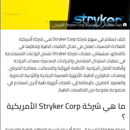
كيف تستثمر في سهم شركة Stryker Corp الأمريكي
كيف تستثمر في سهم شركة Stryker Corp هي شركة أمريكية
مُتعدّدة الجنسيات تعمل في مجال التقنيات الطبية ومقرّها في
كالامازو، ميشيغان
. منتجات شركة Stryker تشمل الزراعات المستخدمة
في عمليات استبدال المفاصل والجراحات الصدمية؛ معدات الجراحة
وأنظمة التنقل الجراحية. الأنظمة النهائية والاتصالات، معالجة المرضى
ومعدات الطوارئ الطبية، الأجهزة العصبية الجراحية والأوعية الدموية
والعمود الفقري. بالإضافة إلى، مُنتجات أجهزة طبية أخرى تَستخدم في
مجموعة متنوعة من التخصّصات الطبية.
ما هي شركة Stryker Corp الأمريكية
؟
شركة Stryker تنقسم إلى ثلاثة أقسام رئيسية: العظام، الطبية والجراحية