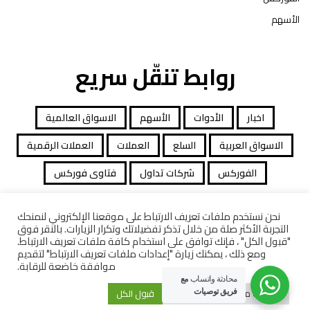
الأسهم
روابط تنقّل سريع
اخبار
الأدوات
الأسهم
الاسواق العالمية
الاسواق العربية
السلع
العملات
العملات الرقمية
الفوركس
شركات تداول
فتاوى فوركس
نحن نستخدم ملفات تعريف الارتباط على موقعنا الإلكتروني لنمنحك
التجربة الأكثر صلة من خلال تذكر تفضيلاتك وتكرار الزيارات. بالنقر فوق
جميع الحقوق محفوظة توصيات التداول © 2026
"قبول الكل" ، فإنك توافق على استخدام كافة ملفات تعريف الارتباط.
ومع ذلك ، يمكنك زيارة "إعدادات ملفات تعريف الارتباط" لتقديم
افصاح المخاطرة
معاملات قانونية
كاشف الشركات
موافقة خاضعة للرقابة.
محادثة واتساب
مع
إعدادات ملفات تعريف الارتباط
قبول الكل
فريق توصيات