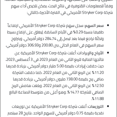
وفقاً للمعلومات المُتوفرة في نتائج البحث، يمكن تلخيص أداء سهم
شركة Stryker Corp الأمريكي في الفترة الأخيرة كالتالي:
سعر السهم:
سجل سهم شركة Stryker Corp الأمريكي ارتفاعاً
طفيفا بنسبة 0.29% في الأيام السابقة، لِيغلق على ارتفاع بسيط
ولكنّهُ تراجع فيما بعد ليصل إلى 284.74 دولار أمريكي. ويتراوح
سعر السهم في العام الحالي بين 200.80 و306.93 دولار أمريكي.
الأرباح والإيرادات
: أعلنت شركة Stryker Corp الأمريكية عن
نتائجها المالية للربع الثاني من العام 2023 في 3 أغسطس 2023،
حيث حققت إيرادات بقيمة 5.00 مليار دولار أمريكي، بزيادة قدرها
11.20% عن الربع الثاني من العام 2022. كما حققت الشركة
صافي ربح بقيمة 738.00 مليون دولار أمريكي، بزيادة قدرها
12.50% عن الربع الثاني من العام 2022. وبلغت هامش الربح
الصافي للشركة 14.77%، وهو أعلى من متوسط الصناعة البالغ
11.88%.
التوزيعات
: أعلنت شركة Stryker Corp الأمريكية عن توزيعات
نقدية بقيمة 0.75 دولار أمريكي للسهم الواحد، بتاريخ 28 سبتمبر