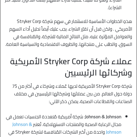
الشراء).
هذهِ الخطوات الأساسية للاستثمار في سهم شركة Stryker Corp
الأمريكي . ولكن قبل أن تقرّر الشراء، يجب عليك أيضاً تحليل أداء السهم
والعوامل المؤثرة عليه، مثل النتائج المالية للشركة، والمُنافسة في
السوق، والطلب على منتجاتها، والظروف الاقتصادية والسياسية العامة.
عملاء شركة Stryker Corp الأمريكية
وشركائها الرئيسيين
شركة Stryker Corp الأمريكية لديها عُملاء وشركاء في أكثر من 75
دولة حول العالم
. من بين عملائها وشركائها الرئيسيين في مختلف
الصناعات والقطاعات الصحية، يمكن ذكر الآتي:
Johnson & Johnson
: شركة أمريكية مُتعددة الجنسيات تعمل في
مجال الرعاية الصحية والمنتجات الاستهلاكية. تُعتبر
Johnson &
Johnson
واحدة من أكبر الشركات المُنافسة لشركة Stryker في