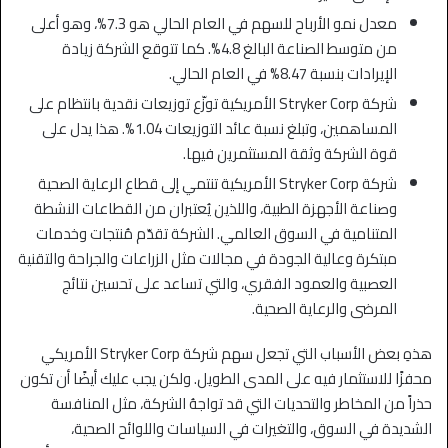
معدل نمو الأرباح للسهم في العام الحالي هو 7.3%، وهو أعلى
من متوسط الصناعة البالغ 4.8%. كما تتوقع الشركة زيادة
الإيرادات بنسبة 8.47% في العام الحالي.
شركة Stryker Corp الأمريكية توزّع توزيعات نقدية بانتظام على
المساهمين، وتبلغ نسبة عائد التوزيعات 1.04%. هذا يدل على
قوة الشركة وثقة المستثمرين فيها.
شركة Stryker Corp الأمريكية تنتمي إلى قطاع الرعاية الصحية
وصناعة الأجهزة الطبية، واللذين يُعتبران من القطاعات النشطة
المتنامية في السوق العالمي. الشركة تقدّم مُنتجات وخدمات
مبتكرة وعالية الجودة في مجالات مثل الزراعات والجراحة والتقنية
العصبية والعمود الفقري، والتي تساعد على تحسين نتائج
المرضى والرعاية الصحية.
هذهِ بعض الأسباب التي تجعل سهم شركة Stryker Corp الأمريكي
محفزًا للاستثمار فيه على المدى الطويل. ولكن يجب عليك أيضًا أن تكون
حذراً من المخاطر والتحديات التي قد تواجهُ الشركة، مثل المنافسة
الشديدة في السوق، والتغيرات في السياسات واللوائح الصحية،