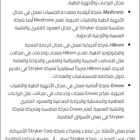
مجال الزراعات والأجهزة الطبية.
Medtronic
: شركة أيرلندية متعددة الجنسيات تعمل في مجال
الأجهزة الطبية والتقنيات الحيوية. تعتبر Medtronic أيضا شركة
منافسة لشركة Stryker في مجال العمود الفقري والتقنية
العصبية والأوعية الدموية.
Hillrom
: شركة أمريكية تعمل في مجال الرعاية الصحية
والتكنولوجيا الطبية. تقدم Hillrom منتجات وخدمات في مجالات
مثل الاتصالات السريرية والمراقبة والتنفس والجراحة والعناية
الحرجة. تُعتبر Hillrom شريكاً استراتيجياً لشركة Stryker في تقديم
حلول متكاملة للمستشفيات والعيادات.
Enovis
: شركة ألمانية تعمل في مجال الأجهزة الطبية والتقنيات
الحيوية. تقدّم Enovis منتجات وخدمات في مجالات مثل الزراعات
العظمية والمفصلية والجراحة الصدمية والعمود الفقري
والتقنية العصبية. تُعتبر Enovis شركة منافسة وشريكة لشركة
Stryker في بعض الأسواق العالمية.
هذهِ بعض الأمثلة عن عملاء وشركاء شركة Stryker Corp الأمريكية،
ولكن ليس الوحيدين. شركة Stryker تسعى إلى توسيع شبكتها العالمية