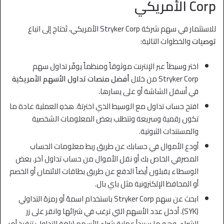
Corp الأمريكي
للاستثمار في سهم شركة Stryker Corp الأمريكي، تَحتاج إلى اتباع
توصيات
والخطوات التالية:
اختر وسيطاً عبر الإنترنت موثوقاً ومنظماً يوفّر تداول سهم
Stryker Corp من خلال
أفضل منصات تداول الأسهم الأمريكية
في أسفل الشاشة أو على يسارها.
افتح حساب تداول مع الوسيط الذي اخترتهُ. هذهِ العملية عادة ما
تكون رقمية وسريعة وتتطلب بعض المعلومات الشخصية
والمستندات الثبوتية.
أودع الأموال في حسابك عن طريق ربط معلومات الحساب
المصرفي الخاص بك أو نقل الأموال من حساب تداول آخر. بعض
الوسطاء يقبلون أيضاً الدفع عن طريق بطاقات الائتمان أو الخصم
أو المحافظ الإلكترونية مثل باي بال.
ابحث عن سهم Stryker Corp باستخدام اسمهُ أو رمزهُ التداولي
(SYK). أدخل عدد الأسهم التي ترغب في شرائها وانقر على زر
الشراء، وهو ما سيبدأ عملية شراء الأسهم (بلغة التداول: تنفيذ أمر