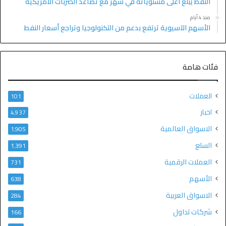
النفط يبلغ أعلى مستوياته في شهر مع تصاعد الضربات الأمريكية
منذ 4 أيام
الأسهم الآسيوية ترتفع بدعم من التكنولوجيا وتراجع أسعار النفط
فئات هامة
العملات
101
اخبار
4٬937
الاسواق العالمية
1٬905
السلع
1٬391
العملات الرقمية
731
الأسهم
638
الاسواق العربية
284
شركات تداول
166