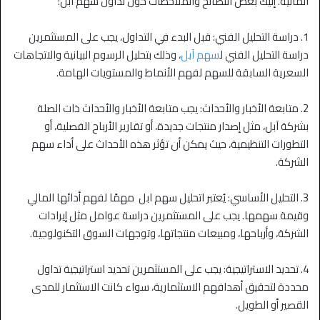
المالية. إليك بعض النصائح والملاحظات حول تداول سهم آبل:
1. دراسة التحليل الفني: قبل البدء في التداول، يجب على المستثمرين
دراسة التحليل الفني ل
سهم آبل
، وذلك بتحليل الرسوم البيانية والاتجاهات
السعرية السابقة للسهم لفهم الأنماط والمستويات الهامة.
2. متابعة الأخبار والأحداث: يجب متابعة الأخبار والأحداث ذات الصلة
بشركة آبل، مثل إصدار منتجات جديدة، أو تقارير الأرباح الفصلية، أو
التطورات التنظيمية، حيث يمكن أن تؤثر هذه الأحداث على أداء سهم
الشركة.
3. التحليل الأساسي: يُعتبر اتحليل سهم ابل مهمًا لفهم أدائها المالي
وقيمة سهمها. يجب على المستثمرين دراسة عوامل مثل إيرادات
الشركة، وأرباحها، ومبيعات منتجاتها، وتوجهات السوق التكنولوجية.
4. تحديد الاستراتيجية: يجب على المستثمرين تحديد استراتيجية تداول
محددة لتحقيق أهدافهم الاستثمارية، سواء كانت الاستثمار للمدى
القصير أو الطويل.