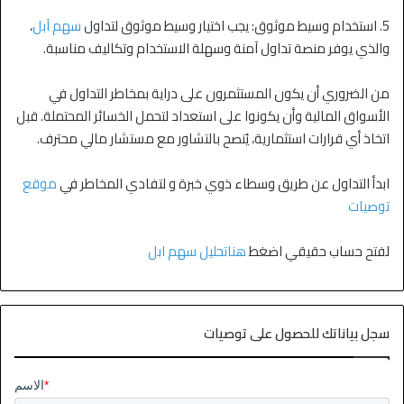
5. استخدام وسيط موثوق: يجب اختيار وسيط موثوق لتداول
سهم آبل
،
والذي يوفر منصة تداول آمنة وسهلة الاستخدام وتكاليف مناسبة.
من الضروري أن يكون المستثمرون على دراية بمخاطر التداول في
الأسواق المالية وأن يكونوا على استعداد لتحمل الخسائر المحتملة. قبل
اتخاذ أي قرارات استثمارية، يُنصح بالتشاور مع مستشار مالي محترف.
ابدأ التداول عن طريق وسطاء ذوي خبرة و لتفادي المخاطر في
موقع
توصيات
لفتح حساب حقيقي اضغط
هناتحليل سهم ابل
سجل بياناتك للحصول على توصيات