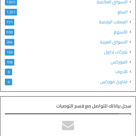
الاسواق العالمية
1٬905
السلع
1٬391
العملات الرقمية
731
الأسهم
638
الاسواق العربية
284
شركات تداول
166
الفوركس
108
الأدوات
6
فتاوى فوركس
6
سجل بياناتك للتواصل مع قسم التوصيات