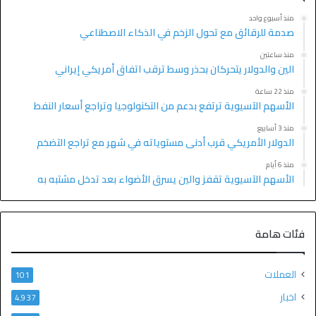
منذ أسبوع واحد
صدمة للرقائق مع تحول الزخم في الذكاء الاصطناعي
منذ ساعتين
الين والدولار يتحركان بحذر وسط ترقب اتفاق أمريكي إيراني
منذ 22 ساعة
الأسهم الآسيوية ترتفع بدعم من التكنولوجيا وتراجع أسعار النفط
منذ 3 أسابيع
الدولار الأمريكي قرب أدنى مستوياته في شهر مع تراجع التضخم
منذ 6 أيام
الأسهم الآسيوية تقفز والين يسرق الأضواء بعد تدخل مشتبه به
فئات هامة
العملات
101
اخبار
4٬937