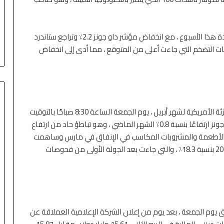
لا تزال جميع المعايير الثلاثة في طريقها لتسجل خسائر حادة هذا الأسبوع ، مع انخفاض مؤشر داو جونز 2.2٪ وتراجع ستاندرد
سط بيانات التضخم التي جاءت أعلى من المتوقع ، مما أدى إلى انخفاض
ومن المقرر إصدار نقطة بيانات مهمة أخرى ، مبيعات التجزئة الأمريكية لشهر أبريل ، يوم الجمعة الساعة 8:30 صباحًا بالتوقيت
الشرقي. يتوقع الاقتصاديون الذين استطلعت آراؤهم داو جونز ارتفاعًا بنسبة 0.8٪ الشهر الماضي ، وهو تباطؤ حاد من ارتفاع
ملابس والأطعمة والمشروبات المكاسب في الإنفاق في مارس وساهمت
في تحقيق أفضل شهر للبيع بالتجزئة منذ مكاسب مايو 2020 بنسبة 18.3٪ ، والتي جاءت بعد الجولة الأولى من فحوصات
منذ 11 ساعة
كان بحذر وسط ترقب
النفط يتراجع مع تأجيج محادثات إيران
ي تداول ما قبل السوق يوم الجمعة ، بعد يوم من إعلان الشركة الإعلامية العملاقة عن