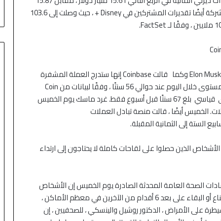
ني
وعمان
عائدات أضعف من المتوقع وتدفق مشتركين. بلغت إيرادات ديزني المالية في الربع الثاني 15.61 مليار دولار ، مقابل 15.87
مليار دولار المتوقعة في استطلاع رفينيتيف. كما فوتت الشركة أيضًا تقديرات المشتركين في Disney + ، حيث وصلت إلى 103.6
قفز سعر Dogecoin يوم الجمعة بعد تغريدة من الداعم Elon Musk وكما قالت Coinbase إنها ستدرج العملة المشفرة
المستوحاة من meme. ارتفع سعر الدوجكوين إلى أعلى مستوى خلال اليوم عند حوالي 56 سنتًا ، وفقًا لبيانات من Coin
Metrics. ومع ذلك ، لا يزال منخفضًا بنحو 20٪ من مستوى قياسي بلغ 67 سنتًا قبل أسبوع فقط. غرد ماسك يوم الخميس
ن كفاءة المعاملات. الخميس أيضًا ، قالت منصة تبادل العملات
 مراكز مكافحة الأمراض والوقاية منها (CDC) أن الأشخاص الذين حصلوا على لقاحات كاملة لا يحتاجون إلى ارتداء
ادات الصحة العامة المحدثة الصادرة يوم الخميس إن الأشخاص
الذين تم تطعيمهم بالكامل لم يعودوا بحاجة إلى ارتداء قناع أو البقاء على بعد 6 أقدام من الآخرين في معظم الأماكن ،
طرة على الأمراض ، الدكتور روشيل والينسكي ، للصحفيين ، إن