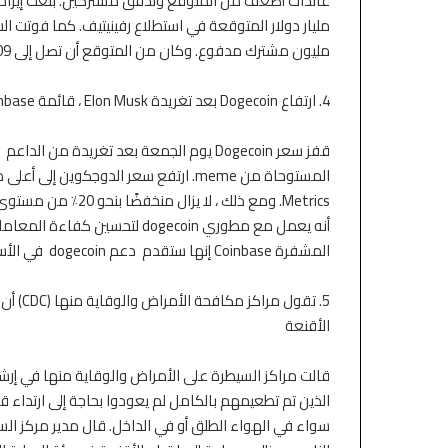
صعود قوية والنفط يستقر
اتفاق أمريكي إيرا
مليون مشترك مدفوع. وكان من المتوقع أن تصل إلى 109 ملايين ، وفقًا لـ FactSet.
4. ارتفاع Dogecoin بعد تغريدة Elon Musk ، قائمة Coinbase
أنه يعمل مع مطوري dogecoin لتحسي
المشفرة Coinbase إنها ستقدم دعم dogecoin في الأسابيع الستة إلى الثمانية المقبلة.
5. تقول
الأقنعة
قالت مراكز السيطرة على الأمراض والوقاية منها في إرش
سواء في الهواء الطلق أو في الداخل. قال مدير مركز السي