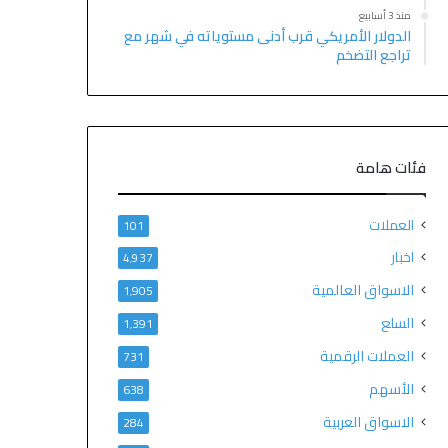
منذ 3 أسابيع
الدولار الأمريكي قرب أدنى مستوياته في شهر مع
تراجع التضخم
فئات هامة
العملات
101
اخبار
4٬937
الاسواق العالمية
1٬905
السلع
1٬391
العملات الرقمية
731
الأسهم
638
الاسواق العربية
284