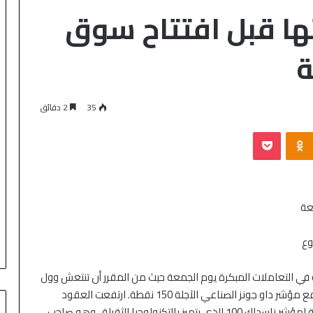
ها قبل افتتاح سوق
ة
35
2 دقائق
 في التعاملات المبكرة يوم الجمعة حيث من المقرر أن تنتعش وول
ستريت لليوم الثاني بعد أن بدأت الأسبوع بخسائر كبيرة. ارتفع مؤشر داو جونز الصناعي الآجلة 150 نقطة. ارتفعت العقود
الآجلة لمؤشر S&P 500 بنسبة 0.6٪. ارتفعت العقود الآجلة لمؤشر ناسداك 100 الذي يتميز بالتكنولوجيا الثقيلة ، وهو صاحب