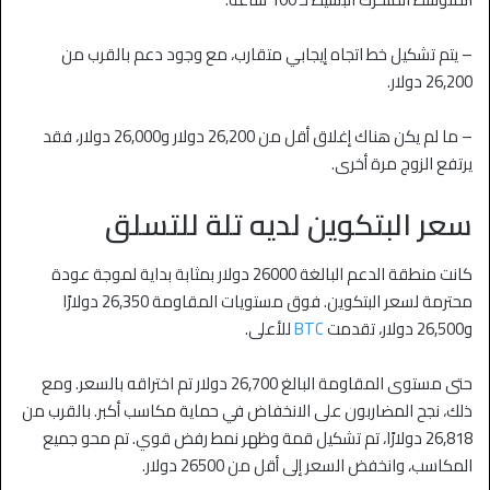
– يتم تشكيل خط اتجاه إيجابي متقارب، مع وجود دعم بالقرب من
26,200 دولار.
– ما لم يكن هناك إغلاق أقل من 26,200 دولار و26,000 دولار، فقد
يرتفع الزوج مرة أخرى.
سعر البتكوين لديه تلة للتسلق
كانت منطقة الدعم البالغة 26000 دولار بمثابة بداية لموجة عودة
محترمة لسعر البتكوين. فوق مستويات المقاومة 26,350 دولارًا
و26,500 دولار، تقدمت
BTC
للأعلى.
حتى مستوى المقاومة البالغ 26,700 دولار تم اختراقه بالسعر. ومع
ذلك، نجح المضاربون على الانخفاض في حماية مكاسب أكبر. بالقرب من
26,818 دولارًا، تم تشكيل قمة وظهر نمط رفض قوي. تم محو جميع
المكاسب، وانخفض السعر إلى أقل من 26500 دولار.