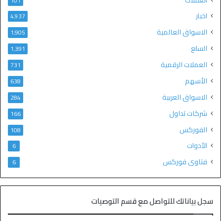
العملات
101
اخبار
4٬937
الاسواق العالمية
1٬905
السلع
1٬391
العملات الرقمية
731
الأسهم
638
الاسواق العربية
284
شركات تداول
166
الفوركس
108
الأدوات
6
فتاوى فوركس
6
سجل بياناتك للتواصل مع قسم التوصيات