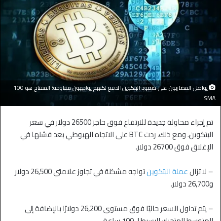
يواصل المضاربون على صعود البتكوين الدفع لكنهم يواجهون مقاومة؛ المفتاح هو 100
SMA
تم إجراء محاولة جديدة للارتفاع فوق حاجز 26500 دولار في سعر
البتكوين. ومع ذلك، ردت BTC على الاتجاه الهبوطي بعد فشلها في
الإغلاق فوق 26700 دولار.
– لا تزال
عملة البتكوين
تواجه مشكلة في تجاوز علامتي 26,500 دولار
و26,700 دولار.
– يتم تداول السعر حاليًا فوق مستوى 26,200 دولارًا بالإضافة إلى
المتوسط المتحرك البسيط لـ 100 ساعة.