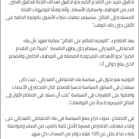
تحقيق مزيد من التقدم الكبير نحو تحقيق أهداف اللجنة لتحقيق أقصى
قدر من التوظيف واستقرار الأسعار ، وأنه وفقًا لتوجيهات اللجنة
المستندة إلى النتائج ، ستستمر عمليات شراء الأصول بالوتيرة الحالية على
الأقل حتى ذلك الوقت.”
يعد الالتزام بـ ”التوجيه القائم على النتائج” بمثابة تعهد بأن بنك
الاحتياطي الفيدرالي سينتظر حتى يظهر الاقتصاد ”مزيدًا من التقدم
الكبير” نحو الأهداف المزدوجة المتمثلة في التوظيف الكامل والتضخم
الذي يبلغ حوالي 2٪.
التوجيه هو تحول في سياسة بنك الاحتياطي الفيدرالي ، حيث كان
سيعدل في السابق السياسة تحسبا للتضخم. قال المحضر إن الأعضاء
وافقوا على التغييرات في السياسة ”يجب أن تستند في المقام الأول إلى
النتائج المرصودة بدلاً من التوقعات”.
في الاجتماع ، صوت ذراع صنع السياسة في بنك الاحتياطي الفيدرالي على
إبقاء معدلات الاقتراض قصيرة الأجل ثابتة بالقرب من الصفر ومواصلة
شراء ما لا يقل عن 120 مليار دولار من السندات كل شهر.