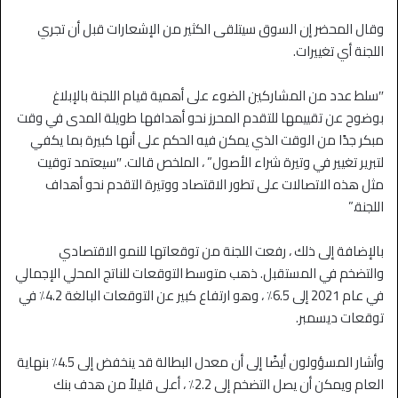
وقال المحضر إن السوق سيتلقى الكثير من الإشعارات قبل أن تجري
اللجنة أي تغييرات.
″سلط عدد من المشاركين الضوء على أهمية قيام اللجنة بالإبلاغ
بوضوح عن تقييمها للتقدم المحرز نحو أهدافها طويلة المدى في وقت
مبكر جدًا من الوقت الذي يمكن فيه الحكم على أنها كبيرة بما يكفي
لتبرير تغيير في وتيرة شراء الأصول” ، الملخص قالت. ″سيعتمد توقيت
مثل هذه الاتصالات على تطور الاقتصاد ووتيرة التقدم نحو أهداف
اللجنة.”
بالإضافة إلى ذلك ، رفعت اللجنة من توقعاتها للنمو الاقتصادي
والتضخم في المستقبل. ذهب متوسط ​​التوقعات للناتج المحلي الإجمالي
في عام 2021 إلى 6.5٪ ، وهو ارتفاع كبير عن التوقعات البالغة 4.2٪ في
توقعات ديسمبر.
وأشار المسؤولون أيضًا إلى أن معدل البطالة قد ينخفض ​​إلى 4.5٪ بنهاية
العام ويمكن أن يصل التضخم إلى 2.2٪ ، أعلى قليلاً من هدف بنك