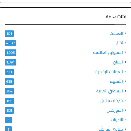
فئات هامة
العملات
101
اخبار
4٬937
الاسواق العالمية
1٬905
السلع
1٬391
العملات الرقمية
731
الأسهم
638
الاسواق العربية
284
شركات تداول
166
الفوركس
108
الأدوات
6
فتاوى فوركس
6