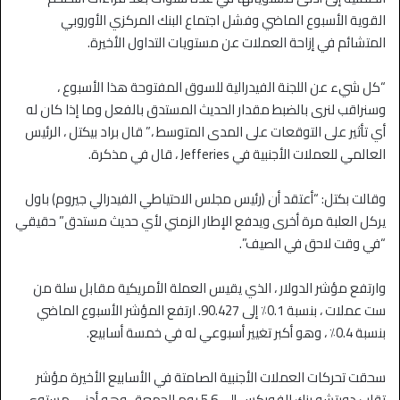
القوية الأسبوع الماضي وفشل اجتماع البنك المركزي الأوروبي
المتشائم في إزاحة العملات عن مستويات التداول الأخيرة.
“كل شيء عن اللجنة الفيدرالية للسوق المفتوحة هذا الأسبوع ،
وسنراقب لنرى بالضبط مقدار الحديث المستدق بالفعل وما إذا كان له
أي تأثير على التوقعات على المدى المتوسط ​​،” قال براد بيكتل ، الرئيس
العالمي للعملات الأجنبية في Jefferies ، قال في مذكرة.
وقالت بكتل: “أعتقد أن (رئيس مجلس الاحتياطي الفيدرالي جيروم) باول
يركل العلبة مرة أخرى ويدفع الإطار الزمني لأي حديث مستدق” حقيقي
“في وقت لاحق في الصيف”.
وارتفع مؤشر الدولار ، الذي يقيس العملة الأمريكية مقابل سلة من
ست عملات ، بنسبة 0.1٪ إلى 90.427. ارتفع المؤشر الأسبوع الماضي
بنسبة 0.4٪ ، وهو أكبر تغيير أسبوعي له في خمسة أسابيع.
سحقت تحركات العملات الأجنبية الصامتة في الأسابيع الأخيرة مؤشر
تقلب دويتشه بنك للفوركس إلى 5.6 يوم الجمعة ، وهو أدنى مستوى