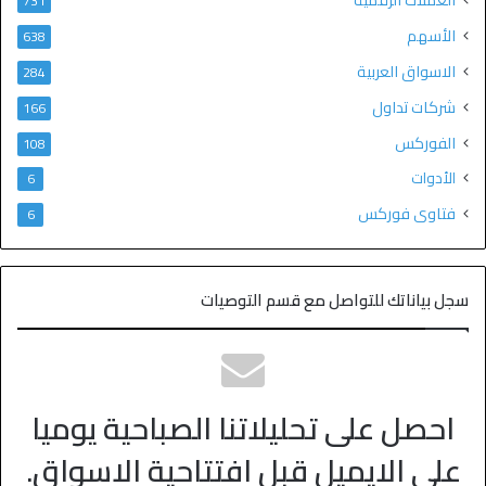
731
الأسهم
638
الاسواق العربية
284
شركات تداول
166
الفوركس
108
الأدوات
6
فتاوى فوركس
6
سجل بياناتك للتواصل مع قسم التوصيات
احصل على تحليلاتنا الصباحية يوميا
على الايميل قبل افتتاحية الاسواق.