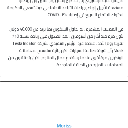
لم يتأثر الجنيه الإسترليني إلى حد كبير بأخبار يوم الاثنين بأن بريطانيا
مستعدة لتأجيل إنهاء إجراءات التباعد الاجتماعي حيث تسعى الحكومة
لاحتواء الارتفاع السريع في إصابات COVID-19.
في العملات المشفرة ، تم تداول البيتكوين بما يزيد عن 40،000 دولار ،
لأول مرة منذ أكثر من أسبوعين ، بعد الحصول على زيادة بنسبة 10٪
تقريبًا يوم الأحد ، عندما غرد الرئيس التنفيذي لشركة Tesla Inc Elon
Musk بأن شركة صناعة السيارات الكهربائية ستسمح بمعاملات
البيتكوين مرة أخرى عندما يستخدم عمال المناجم الذين يتحققون من
المعاملات. المزيد من الطاقة المتجددة.
Moriss