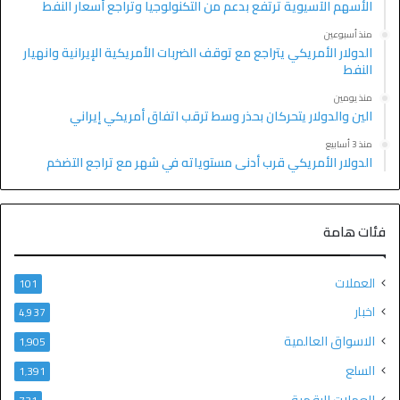
الأسهم الآسيوية ترتفع بدعم من التكنولوجيا وتراجع أسعار النفط
منذ أسبوعين
الدولار الأمريكي يتراجع مع توقف الضربات الأمريكية الإيرانية وانهيار
النفط
منذ يومين
الين والدولار يتحركان بحذر وسط ترقب اتفاق أمريكي إيراني
منذ 3 أسابيع
الدولار الأمريكي قرب أدنى مستوياته في شهر مع تراجع التضخم
فئات هامة
العملات
101
اخبار
4٬937
الاسواق العالمية
1٬905
السلع
1٬391
العملات الرقمية