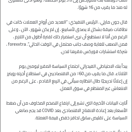
له منذ ما يقرب من 16 شهرًا.
قال جون مارلي ، الرئيس التنفيذي: “العديد من أزواج العملات كانت في
نطاقات ضيقة بشكل لا يصدق لأسابيع ، إن لم يكن شهور ، الآن ، وعلى
الرغم من أننا لا نستطيع أن نرى استمرار ذلك لفترة أطول من اللازم ،
فمن الصعب للغاية وصف جانب محتمل في الوقت الحالي”. forexxtra ،
شركة استشارات فوركس مقرها لندن.
يبدأ بنك الاحتياطي الفيدرالي اجتماع السياسة المقرر ليومين يوم
الثلاثاء. قال ما يقرب من 60٪ من الاقتصاديين في استطلاع أجرته رويترز
إن إعلانًا تدريجيًا طال انتظاره سيأتي في الربع القادم ، على الرغم من
الانتعاش غير المنتظم في سوق العمل.
أثارت البيانات الأخيرة التي تشير إلى ارتفاع التضخم المخاوف من أن ضغط
الأسعار بعد إعادة الانفتاح الاقتصادي بعد COVID قد يجبر صانعي
السياسة على تقليص سابق لحافز خفض قيمة العملة.