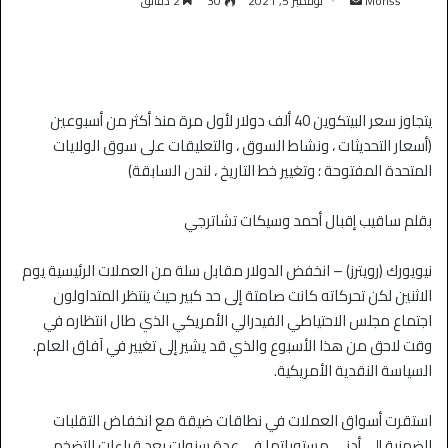
Moriss
نوفمبر 5, 2021
30
2 دقائق
يتجاوز سعر البيتكوين 40 ألف دولار لأول مرة منذ أكثر من أسبوعين
(أسعار التحديثات ، ونشاط السوق ، والتعليقات على سوق الولايات
المتحدة المفتوحة ؛ وتغيير خط التاريخ ، لندن السابقة)
بقلم ساقيب إقبال أحمد وسيكات تشاترجي
نيويورك (رويترز) – انخفض الدولار مقابل سلة من العملات الرئيسية يوم
الاثنين لكن تحركاته كانت صامتة إلى حد كبير حيث ينتظر المتداولون
اجتماع مجلس الاحتياطي الفيدرالي الأمريكي الذي طال انتظاره في
وقت لاحق من هذا الأسبوع والذي قد يشير إلى تغيير في آفاق العام.
السياسة النقدية الأمريكية.
استقرت أسواق العملات في نطاقات ضيقة مع انخفاض التقلبات
الضمنية إلى أدنى مستوياتها في عدة سنوات بعد قراءات التضخم