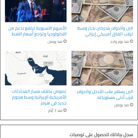
الين والدولار يتحركان بحذر وسط
الأسهم الآسيوية ترتفع بدعم من
ترقب اتفاق أمريكي إيراني
التكنولوجيا وتراجع أسعار النفط
منذ يوم واحد
منذ يومين
غموض يكتنف مسار المحادثات
الين يستقر عقب التدخل والدولار
الأمريكية الإيرانية وسط هجوم
قرب أدنى مستوياته
جديد في هرمز
منذ يومين
منذ 3 أيام
سجل بياناتك للحصول على توصيات