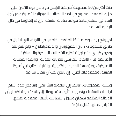
حثت أكثر من 50 مجموعة أمريكية الرئيس جو بايدن يوم الاثنين على
ملء المقعد المفتوح في لجنة الاتصالات الفيدرالية الأمريكية من أجل
البدء في عملية إعادة قواعد حيادية الشبكة التي تم إلغاؤها في ظل
الإدارة السابقة.
لم يرشح بايدن بعد مرشحًا للمقعد الخامس في اللجنة ، التي لا تزال في
طريق مسدود 2-2 بين الجمهوريين والديمقراطيين – ولم يقم بعد
بتعيين كرسي دائم لهيئة تنظيم الاتصالات السلكية واللاسلكية
الأمريكية. قال الاتحاد الأمريكي للحريات المدنية ، ورابطة المكتبات
الأمريكية ، ومؤسسة الحدود الإلكترونية ، ونقابة الكتاب في أمريكا
الغربية ، ومجموعات أخرى ، إن بايدن يجب أن يتحرك بسرعة.
وكتبت المجموعات: “بالنظر إلى التقويم التشريعي وتناقص عدد الأيام
لجلسات الاستماع وتصويت التأييد ، فقد وصلنا إلى نقطة حرجة لضمان أن
الوكالة المكلفة بضمان وصول الاتصالات بأسعار معقولة يمكنها
القيام بعملها خلال إدارتك”.