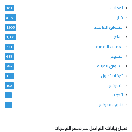
العملات
101
اخبار
4٬937
الاسواق العالمية
1٬905
السلع
1٬391
العملات الرقمية
731
الأسهم
638
الاسواق العربية
284
شركات تداول
166
الفوركس
108
الأدوات
6
فتاوى فوركس
6
سجل بياناتك للتواصل مع قسم التوصيات