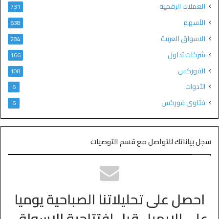
العملات الرقمية
731
الأسهم
638
الاسواق العربية
284
شركات تداول
166
الفوركس
108
الأدوات
6
فتاوى فوركس
6
سجل بياناتك للتواصل مع قسم التوصيات
احصل على تحليلاتنا الصباحية يوميا
على الايميل قبل افتتاحية الاسواق.