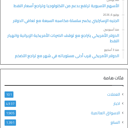
الأسهم الآسيوية ترتفع بدعم من التكنولوجيا وتراجع أسعار النفط
يوليو 6, 2026
الجنيه الإسترليني يكسر سلسلة مكاسبه السبعة مع تعافي الدولار
منذ أسبوعين
الدولار الأمريكي يتراجع مع توقف الضربات الأمريكية الإيرانية وانهيار
النفط
منذ 3 أسابيع
الدولار الأمريكي قرب أدنى مستوياته في شهر مع تراجع التضخم
فئات هامة
العملات
101
اخبار
4٬937
الاسواق العالمية
1٬905
السلع
1٬391