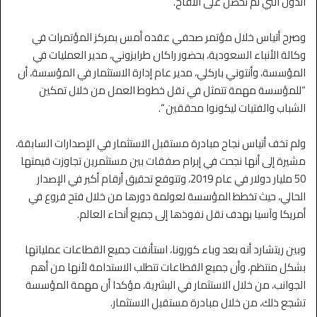
الدول التي لم تحصل على اللقاح.
وصرح أتياس خلال مؤتمر صحفي عقده أمس بمركز المؤتمرات في
وكالة الأنباء السعودية، بحضور راكان طرابزوني، مدير العمليات في
المؤسسة، وأنتوني باركلي، مدير عام إدارة الاستثمار في المؤسسة، أن
“للمؤسسة مهمة تتمثل في نقل خطوط العمل من خلال تمكين
الشباب والفتيات ليكونوا محققين “.
ولم تخف أتياس نجاح مبادرة مستقبل الاستثمار في الإصدارات السابقة،
مشيرة إلى أنها نجحت في إبرام صفقات بين مستثمرين تجاوزت قيمتها
50 مليار دولار في عام 2019، وتتوقع تحقيق أرقام أكبر في الإصدار
الحالي، حيث تخطط المؤسسة لعولمة دورها من خلال فتح فروع في
أمريكا وآسيا بهدف نقل نفوذها إلى جميع أنحاء العالم.
وبين ريتشارد أنه بعد وباء كورونا، استأنفت جميع القطاعات عملياتها
بشكل منتظم، وأن جميع القطاعات تتطلب الاستدامة لأنها من أهم
الجوانب، من خلال الاستثمار في البشرية، مؤكدا أن مهمة المؤسسة
تشجع ذلك، من خلال مبادرة مستقبل الاستثمار.