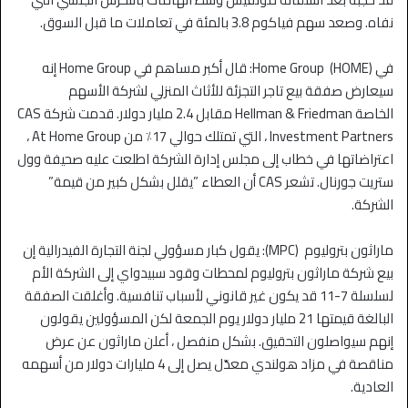
نفاه. وصعد سهم فياكوم 3.8 بالمئة في تعاملات ما قبل السوق.
في Home Group (HOME): قال أكبر مساهم في Home Group إنه
سيعارض صفقة بيع تاجر التجزئة للأثاث المنزلي لشركة الأسهم
الخاصة Hellman & Friedman مقابل 2.4 مليار دولار. قدمت شركة CAS
Investment Partners ، التي تمتلك حوالي 17٪ من At Home Group ،
اعتراضاتها في خطاب إلى مجلس إدارة الشركة اطلعت عليه صحيفة وول
ستريت جورنال. تشعر CAS أن العطاء ”يقلل بشكل كبير من قيمة”
الشركة.
ماراثون بتروليوم (MPC): يقول كبار مسؤولي لجنة التجارة الفيدرالية إن
بيع شركة ماراثون بتروليوم لمحطات وقود سبيدواي إلى الشركة الأم
لسلسلة 7-11 قد يكون غير قانوني لأسباب تنافسية. وأغلقت الصفقة
البالغة قيمتها 21 مليار دولار يوم الجمعة لكن المسؤولين يقولون
إنهم سيواصلون التحقيق. بشكل منفصل ، أعلن ماراثون عن عرض
مناقصة في مزاد هولندي معدّل يصل إلى 4 مليارات دولار من أسهمه
العادية.