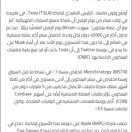
أوضح إيلون ماسك ، الرئيس التنفيذي لشركة Tesla (TSLA) ، في تغريدة
في وقت مبكر من يوم الإثنين أن شركة تصنيع السيارات الكهربائية ”لم
تبع أي عملة بيتكوين”. شهدت Bitcoin يوم الإثنين انتعاشًا جزئيًا ، حيث تم
تداول أكثر من 45000 دولار لكل وحدة. انخفض سعر أكبر عملة مشفرة
في العالم إلى ما دون هذا المستوى يوم الأحد بعد أن أشار Musk على
ما يبدو في بورصة Twitter إلى أن Tesla باعت أو قد تبيع بقية مقتنيات
البيتكوين الخاصة بها. (CNBC)
MicroStrategy (MSTR). انخفض بنسبة 7 ٪ في نشاط ما قبل السوق
وسط انخفاض في سعر البيتكوين إلى أدنى مستوى في أكثر من ثلاثة
أشهر. تمتلك شركة تحليلات الأعمال ما يقرب من 5 مليارات دولار من
البيتكوين. يؤثر تقلبات العملة المشفرة أيضًا على أسهم Coinbase
(COIN) ، أكبر بورصة للعملات المشفرة في الولايات المتحدة ، والتي
تراجعت بنسبة 3.5٪.
حصلت شركة Apple (AAPL) على دورها هذا الأسبوع لإقامة دفاع في
قاعة المحكمة ضد مزاعم مكافحة الاحتكار لشركة Epic Games ،