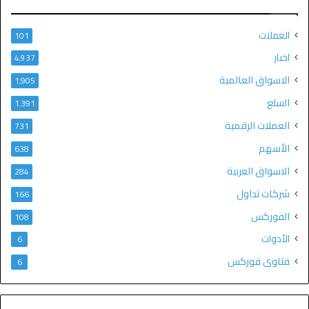
العملات
101
اخبار
4٬937
الاسواق العالمية
1٬905
السلع
1٬391
العملات الرقمية
731
الأسهم
638
الاسواق العربية
284
شركات تداول
166
الفوركس
108
الأدوات
6
فتاوى فوركس
6