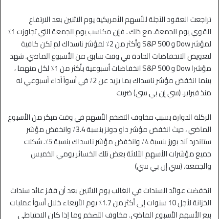
تراجعت العقود الآجلة للأسهم الأمريكية يوم الاثنين بعد الارتفاع
القوي يوم الجمعة. مع ذلك ، فإن مكاسب يوم الجمعة التي تجاوزت 1٪
لمؤشر Dow و S&P 500 وأكثر من 2٪ لمؤشر ناسداك لم تكن كافية
لتعويض الانخفاضات الحادة في وقت سابق من الأسبوع الماضي. شهد
مؤشرا Dow و S&P 500 انخفاضات أسبوعية بأكثر من 1٪ لكل منهما ،
بينما انخفض مؤشر ناسداك بما يزيد عن 2٪ في أسوأ أداء أسبوعي له
منذ فبراير. (سي إن بي سي) ضربت
الركلة الدوارة بسبب مخاوف التضخم الأسهم في وقت مبكر من الأسبوع
الماضي ، حيث انخفض مؤشر داو جونز بنسبة 3.4٪ وانخفض مؤشر
ستاندرد آند بورز بنسبة 4٪ وانخفض مؤشر ناسداك بنسبة 5٪. شكلت
جميع مؤشرات الأسهم الثلاثة بعض تلك الخسائر يومي الخميس
والجمعة. (سي إن بي سي)
انخفضت عوائد السندات في الغالب يوم الاثنين بعد أن قفز عائد سندات
الخزانة لأجل 10 سنوات إلى أكثر من 1.7٪ يوم الأربعاء خلال أسوأ عمليات
بيع الأسهم الأسبوع الماضي. مخاوف التضخم وما إذا كان الاحتياطي