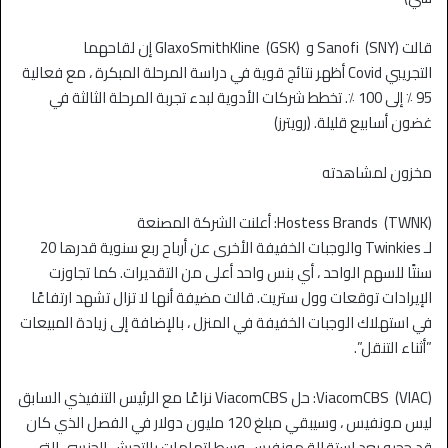
قالت Sanofi (SNY) و GlaxoSmithKline (GSK) إن لقاحهما
التجريبي Covid أظهر نتائج قوية في دراسة المرحلة المبكرة ، مع فعالية
95 ٪ إلى 100 ٪. تخطط شركات الأدوية لبدء تجربة المرحلة الثالثة في
غضون أسابيع قليلة. (رويترز)
مخزون لمشاهدته
Hostess Brands (TWNK): أعلنت الشركة المصنعة
لـ Twinkies والوجبات الخفيفة الأخرى عن أرباح ربع سنوية قدرها 20
سنتًا للسهم الواحد ، أي بنس واحد أعلى من التقديرات. كما تجاوزت
الإيرادات توقعات وول ستريت. قالت مضيفة أنها لا تزال تشهد ارتفاعًا
في استهلاك الوجبات الخفيفة في المنزل ، بالإضافة إلى زيادة المبيعات
”أثناء التنقل”.
ViacomCBS (VIAC): حل ViacomCBS نزاعًا مع الرئيس التنفيذي السابق
ليس مونفيس ، وسيبقي مبلغ 120 مليون دولار في الفصل الذي كان
قد حجبه بعد استقالة مونفيس وسط اتهامات بالتحرش الجنسي التي