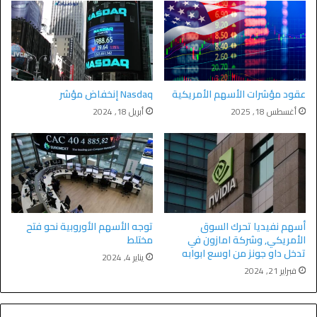
عقود مؤشرات الأسهم الأمريكية
Nasdaq إنخفاض مؤشر
أغسطس 18, 2025
أبريل 18, 2024
أسهم نفيديا تحرك السوق
توجه الأسهم الأوروبية نحو فتح
الأمريكي, وشركة امازون في
مختلط
تدخل داو جونز من اوسع ابوابه
يناير 4, 2024
فبراير 21, 2024