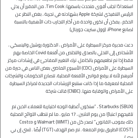
استعدادًا لجلب أقوى متحدث باسمها: Tim Cook. من المقرر أن يدلي
الرئيس التنفيذي لشركة Apple بشهادته في تجربة ، بغض النظر عن
الحكم ، يمكن أن تكون واحدة من أكثر التجارب ذات الأهمية بالنسبة
لصانع iPhone. (وول ستريت جورنال)
دعت مديرة مركز السيطرة على الأمراض ، الدكتورة روشيل والينسكي ،
الأشخاص إلى التحلي بالصدق والتخلص من أقنعة Covid الخاصة بهم
فقط إذا تم تطعيمهم بالكامل. ترك التغيير المفاجئ في إرشادات مركز
السيطرة على الأمراض (CDC) الأسبوع الماضي بعض الناس في حيرة من
أمرهم لأنه لا يرفع قوانين الأقنعة المحلية. تتصارع الحكومات والشركات
المحلية لمعرفة ما إذا كانت ستتبع الإرشادات الجديدة لمراكز السيطرة
على الأمراض والوقاية منها. (CNBC) قالت شركة
Starbucks (SBUX) ، ”ستكون أغطية الوجه اختيارية للعملاء الذين تم
تلقيحهم اعتبارًا من يوم الاثنين ، 17 مايو ، ما لم تتطلب اللوائح المحلية
ذلك بموجب القانون.” تصدر كل من Walmart (WMT) و Costco
(COST) الطريق يوم الجمعة . تم ضم الهدف (TGT) أيضًا . (سي إن بي
سي)