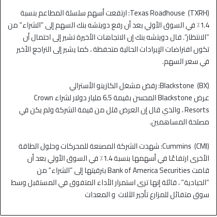
Texas Roadhouse (TXRH): ارتفعت أسهم سلسلة المطاعم بنسبة
1.4٪ في السوق الأولي بعد أن رفع دويتشه بنك السهم إلى ”الشراء” من
”الانتظار”. قال دويتشه بنك إن الاتجاهات الأخيرة تشير إلى احتمال أن
تكون افتراضات الإيرادات الحالية متحفظة ، كما يشير إلى التراجع الأخير
في سعر السهم.
Blackstone (BX): رفض مشغل الكازينو الأسترالي
عرض Blackstone المحسن بقيمة 6.5 مليار دولار لشراء Crown
Resorts ، والذي قال إن العرض قلل من قيمة الشركة ولم يكن في
مصلحة المساهمين.
Cummins (CMI): شهدت الشركة المصنعة للمحركات وحلول الطاقة
الأخرى ارتفاعًا في أسهمها بنسبة 1.4٪ في السوق الأولي بعد أن
قامت Bank of America Securities بترقيتها إلى ”الشراء” من
”الحيادية” ، قائلة إنها ترى استمرار الأداء المتفوق في المستقبل وسط
سوق متفائل للمزارع تأجير الآلات و المعدات