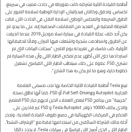
أنظمة القيادة الآلية لشركته كانت متورطة في حادث مميت في سبرينغ،
تكساس. وتحقق وكالتان فيدراليتان، الإدارة الوطنية لسلامة المرور على
الطرق السريعة والمجلس الوطني لسلامة النقل، في الحادث الآن. قالت
الشرطة المحلية في العديد من المقابلات الصحفية إنه، على ما يبدو، لم
يكن أحد خلف عجلة القيادة في سيارة تسلا موديل 2019 عندما انحرفت
عن الطريق واصطدمت بشجرة واشتعلت فيها النيران، وفقًا لتحقيقاتها
الأولية. كتب ماسك في تغريدته يوم الاثنين: “سجلات البيانات التي تم
استردادها حتى الآن تُظهر عدم تمكين الطيار الآلي وأن هذه السيارة لم
تشتري FSD. علاوة على ذلك، سيتطلب الطيار الآلي القياسي تشغيل
خطوط حارة، وهو ما لم يكن به هذا الشارع “.
تبيع Tesla أنظمة القيادة الآلية الخاصة بها تحت مسمى العلامة
التجارية Autopilot وFull Self-Driving، أو FSD. كما أنها تطلق نسخة
“تجريبية” من برنامج FSD لبعض العملاء الذين لديهم خيار FSD المتميز،
والذي يكلف 10000 دولار. Tesla Autopilot و FSD غير قادرين على
التحكم في المركبات الكهربائية في جميع ظروف القيادة العادية ، وتحذر
أدلة مالك الشركة السائقين من استخدامها فقط مع “الإشراف النشط”.
الطيار الآلي، الذي أصبح الآن قياسيًا في سيارات Tesla، لا يحدد دائمًا