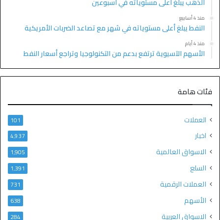
الذهب يبلغ أعلى مستوياته في أسبوعين
منذ 4 أسابيع
النفط يبلغ أعلى مستوياته في شهر مع تصاعد الضربات الأمريكية
منذ 4 أيام
الأسهم الآسيوية ترتفع بدعم من التكنولوجيا وتراجع أسعار النفط
فئات هامة
العملات
101
اخبار
4٬937
الاسواق العالمية
1٬905
السلع
1٬391
العملات الرقمية
731
الأسهم
638
الاسواق العربية
284