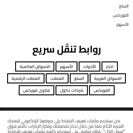
السلع
الفوركس
الأسهم
روابط تنقّل سريع
اخبار
الأدوات
الأسهم
الاسواق العالمية
الاسواق العربية
السلع
العملات
العملات الرقمية
الفوركس
شركات تداول
فتاوى فوركس
جميع الحقوق محفوظة توصيات التداول © 2026
نحن نستخدم ملفات تعريف الارتباط على موقعنا الإلكتروني لنمنحك
التجربة الأكثر صلة من خلال تذكر تفضيلاتك وتكرار الزيارات. بالنقر فوق
افصاح المخاطرة
معاملات قانونية
كاشف الشركات
"قبول الكل" ، فإنك توافق على استخدام كافة ملفات تعريف الارتباط.