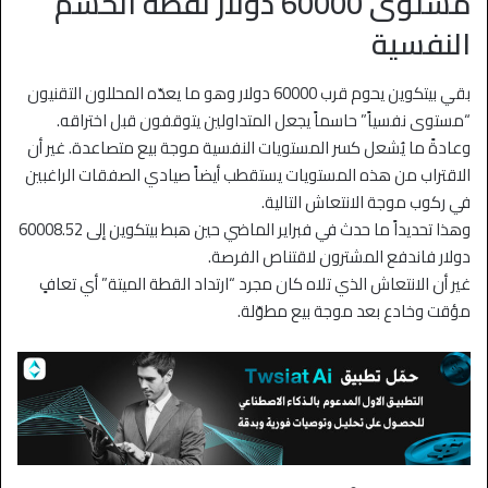
مستوى 60000 دولار نقطة الحسم
النفسية
بقي بيتكوين يحوم قرب 60000 دولار وهو ما يعدّه المحللون التقنيون
“مستوى نفسياً” حاسماً يجعل المتداولين يتوقفون قبل اختراقه.
وعادةً ما يُشعل كسر المستويات النفسية موجة بيع متصاعدة. غير أن
الاقتراب من هذه المستويات يستقطب أيضاً صيادي الصفقات الراغبين
في ركوب موجة الانتعاش التالية.
وهذا تحديداً ما حدث في فبراير الماضي حين هبط بيتكوين إلى 60008.52
دولار فاندفع المشترون لاقتناص الفرصة.
غير أن الانتعاش الذي تلاه كان مجرد “ارتداد القطة الميتة” أي تعافٍ
مؤقت وخادع بعد موجة بيع مطوّلة.