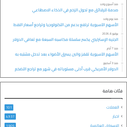
منذ أسبوع واحد
صدمة للرقائق مع تحول الزخم في الذكاء الاصطناعي
منذ يوم واحد
الأسهم الآسيوية ترتفع بدعم من التكنولوجيا وتراجع أسعار النفط
يوليو 6, 2026
الجنيه الإسترليني يكسر سلسلة مكاسبه السبعة مع تعافي الدولار
منذ 7 أيام
الأسهم الآسيوية تقفز والين يسرق الأضواء بعد تدخل مشتبه به
منذ 3 أسابيع
الدولار الأمريكي قرب أدنى مستوياته في شهر مع تراجع التضخم
فئات هامة
العملات
101
اخبار
4٬937
الاسواق العالمية
1٬905