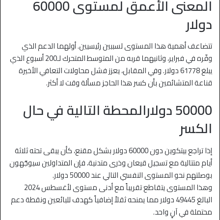
المعنى الأعمق لمستوى 60000
دولار
تتضاعف أهمية هذا المستوى لسببين رئيسيين. أولهما الدعم الذي
وفّره في فبراير، وثانيهما قربه من المتوسط المتحرك لـ200 أسبوع الذي
يبلغ 61778 دولار. وفي المقابل، يعزز فشل محاولات التعافي الأخيرة
قناعة المتشائمين بأن كسر هذا الحاجز مسألة وقت لا أكثر.
50000 دولارالمحطة التالية في حال
الكسر
إذا تراجع بيتكوين دون 60000 دولار بشكل مقنع، كأن يبقى تحته ثلاثة
أيام متتالية مع تسجيل قيعان وذرى متدنية، فإن المتداولين سيوجّهون
بوصلتهم نحو المستوى النفسي التالي عند 50000 دولار.
وهذا المستوى يتقاطع تقريباً مع أدنى مستوى لأغسطس 2024
البالغ 49445 دولار مما يمنحه ثقلاً إضافياً كهدف للبائعين ونقطة دعم
محتملة في آنٍ واحد.