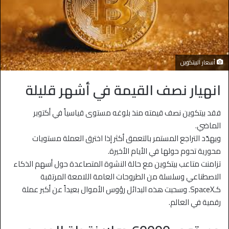
أسعار البيتكوين
انهيار نصف القيمة في أشهر قليلة
فقد بيتكوين نصف قيمته منذ بلوغه مستوى قياسياً في أكتوبر
الماضي.
ويهدّد التراجع المستمر بالتعمق أكثر إذا اخترق العملة مستويات
محورية تحوم حولها في الأيام الأخيرة.
تزامنت متاعب بيتكوين مع حالة النشوة المتصاعدة حول أسهم الذكاء
الاصطناعي وسلسلة من الطروحات العامة اللامعة المرتقبة
كـSpaceX. وسحبت هذه البدائل رؤوس الأموال بعيداً عن أكبر عملة
رقمية في العالم.