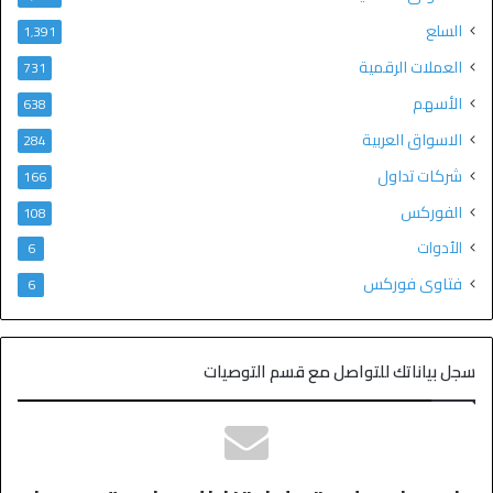
السلع
1٬391
العملات الرقمية
731
الأسهم
638
الاسواق العربية
284
شركات تداول
166
الفوركس
108
الأدوات
6
فتاوى فوركس
6
سجل بياناتك للتواصل مع قسم التوصيات