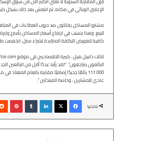
اتفاق أمريكي إيراني
وعمان
فإن المقارنة السنوية لا تعني الكثير الآن لأن سوق ال
الإغلاق الوبائي في مكانه. ثم انتعش بعد ذلك بشكل كبير
مشترو المساكن يقاتلون ضد حروب العطاءات في المنا
كافية لتعويض التكلفة المتزايدة لشراء منزل. انخفضت طلب
117.000 بائعًا جديدًا إضافيًا مقارنة بالعام المع
عادي للمشترين ، وخاصة المبتدئين ”.
شاركها