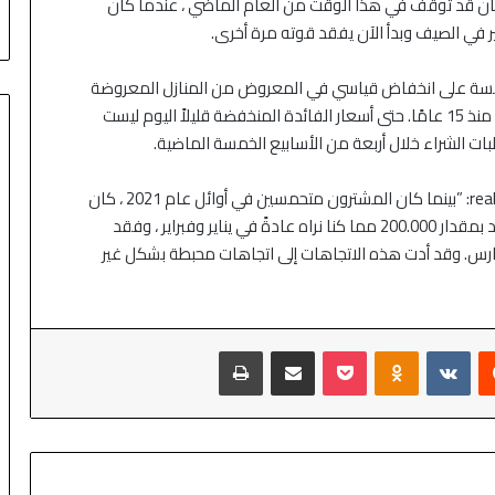
مضيق هرمز
إسكان قد توقف في هذا الوقت من العام الماضي ، عندما كان
 في الصيف وبدأ الآن يفقد قوته مرة أخرى.
فسة على انخفاض قياسي في المعروض من المنازل المعروضة
للبيع. وهذا يتسبب في ارتفاع أسعار المساكن بأسرع وتيرة منذ 15 عامًا. حتى أسعار الفائدة المنخفضة قليلاً اليوم ليست
ات الشراء خلال أربعة من الأسابيع الخمسة الماضية.
قالت دانييل هيل ، كبيرة الاقتصاديين في موقع realtor.com: ”بينما كان المشترون متحمسين في أوائل عام 2021 ، كان
البائعون يتراجعون”. ″لقد رأينا عددًا أقل من البائعين الجدد بمقدار 200.000 مما كنا نراه عادةً في يناير وفبراير ، وفقد
تاد في مارس. وقد أدت هذه الاتجاهات إلى اتجاهات محبطة بشكل غير