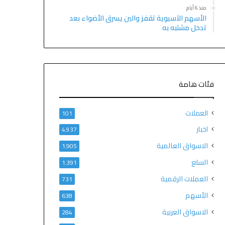
منذ 6 أيام
الأسهم الآسيوية تقفز والين يسرق الأضواء بعد
تدخل مشتبه به
فئات هامة
العملات
101
اخبار
4٬937
الاسواق العالمية
1٬905
السلع
1٬391
العملات الرقمية
731
الأسهم
638
الاسواق العربية
284