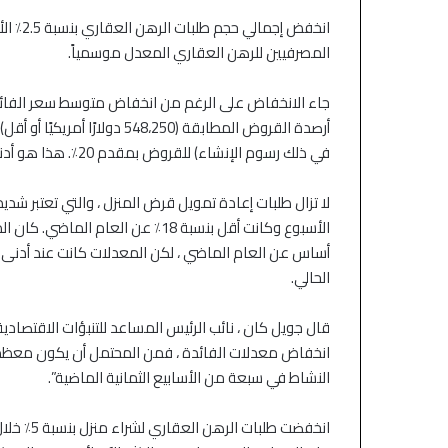
انخفض إ
المصرفيين للرهن العقاري المعدل موسمياً.
في ذلك رسوم الإنشاء) للقروض بمقدم 20٪. هذا هو أدنى معدل منذ نهاية فبراير.
أساس عن العام الماضي ، لكن المعدلات كانت عند أدنى 
الحالي.
قال جويل كان ، نائب الرئيس المساعد للتنبؤات الاقتصادي
انخفاض معدلات الفائدة ، فمن المحتمل أن يكون معظم 
النشاط في سبعة من الأسابيع الثمانية الماضية”.
منذ 4 ساعات
منذ 4 ساعات
الين والدولار يتحركان بحذر وسط ترقب
النفط يتراجع مع تأ