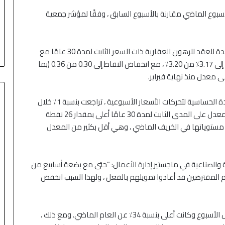
جمالي حجم طلبات الرهن العقاري بنسبة 2.5٪ الأسبوع الماضي مقارنة بالأسبوع السابق ، وفقًا لمؤشر جمعية
جاء الانخفاض على الرغم من انخفاض متوسط ​​سعر الفائدة للعقد للرهون العقارية ذات السعر الثابت لمدة 30 عامًا مع
أرصدة القروض المطابقة (548،250 دولارًا أمريكيًا أو أقل) إلى 3.17٪ من 3.20٪ ، مع انخفاض النقاط إلى 0.30 من 0.36 (بما
لا تزال طلبات إعادة تمويل قرض المنزل ، والتي تعتبر شديدة الحساسية لتحركات الأسعار الأسبوعية ، تراجعت بنسبة 1٪ خلال
الأسبوع وكانت أقل بنسبة 18٪ عن العام الماضي. كان المعدل على المدى الثابت لمدة 30 عامًا أعلى بمقدار 26 نقطة
مستوياتها في الخريف الماضي ، وهي أقل بكثير من المعدل
ة والصناعية في ماجستير إدارة الأعمال: ”حتى مع بضعة أسابيع من
المقترضين قد أعادوا تمويلهم بالفعل ، ولهذا السبب انخفض
منذ 4 ساعات
الذهب يلمس أعلى مستوياته في
جيج محادثات إيران
سبعة أسابيع مع آمال إعادة فتح
انخفضت طلبات الرهن العقاري لشراء منزل بنسبة 5٪ خلال الأسبوع وكانت أعلى بنسبة 34٪ عن العام الماضي. ومع ذلك ،