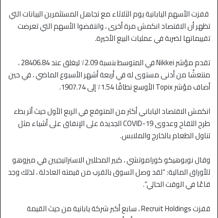
قفزت الأسهم اليابانية يوم الثلاثاء مع تجاهل المستثمرين البيانات التي
تظهر أن الاقتصاد انكمش مرة أخرى ، وانتفضوا الأسهم التي تعرضت
تقييماتها لضربة في عمليات البيع الأخيرة.
تقدم مؤشر Nikkei في المتوسط ​​بنسبة 2.09٪ ليغلق عند 28406.84 ،
منتعشًا من أدنى مستوى له في أربعة أشهر الأسبوع الماضي ، في حين
أضاف مؤشر Topix الأوسع نطاقًا 1.54٪ إلى 1907.74.
انكمش الاقتصاد الياباني أكثر من المتوقع في الربع الأول حيث أثر بطء
طرح اللقاح وعدوى COVID-19 الجديدة على الإنفاق على أشياء مثل
تناول الطعام بالخارج والملابس.
وقال نوبوهيكو كوراموتشي ، كبير المحللين الاستراتيجيين في ميزوهو
للأوراق المالية: “لقد وصل السوق بالقرب من قيمته العادلة ، لذلك وجد
قاعًا في الوقت الحالي”.
قفزت Recruit Holdings ، سابع أكبر شركة يابانية من حيث القيمة