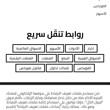
الفوركس
الأسهم
روابط تنقّل سريع
اخبار
الأدوات
الأسهم
الاسواق العالمية
الاسواق العربية
السلع
العملات
العملات الرقمية
الفوركس
شركات تداول
فتاوى فوركس
جميع الحقوق محفوظة توصيات التداول © 2026
نحن نستخدم ملفات تعريف الارتباط على موقعنا الإلكتروني لنمنحك
التجربة الأكثر صلة من خلال تذكر تفضيلاتك وتكرار الزيارات. بالنقر فوق
افصاح المخاطرة
معاملات قانونية
كاشف الشركات
"قبول الكل" ، فإنك توافق على استخدام كافة ملفات تعريف الارتباط.
ومع ذلك ، يمكنك زيارة "إعدادات ملفات تعريف الارتباط" لتقديم