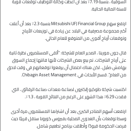
السوقية ، بنسبة 7.19٪ بعد أن أعطت وكالة التوظيف توقعات قوية
للسنة المالية الحالية.
ارتفع سهم Mitsubishi UFJ Financial Group بنسبة 2.3٪ بعد أن أعلنت
أكبر مجموعة مصرفية في البلاد عن زيادة في توزيعات الأرباح
وتوقعات أرباح أقوى من المتوقع للعام الحالي.
قال جون موريتا ، المدير العام للشركة: “ألقى المستثمرون نظرة ثانية
على أرباح الشركات. تم بيع بعض الشركات لأنها فاتتها إجماع السوق
بهامش ضئيل ، لكن هناك احتمال أن يرفعوا توقعاتهم في وقت لاحق
من العام”. قسم الأبحاث في Chibagin Asset Management.
اكتسبت شركة طوكيو إلكترون لصناعة معدات صناعة الرقائق ، التي
فقدت 6.29٪ هذا الشهر على الرغم من النتائج القوية ، 1.3٪.
ارتفعت أسهم المتاجر الكبرى بعد أن اشتراها المستثمرون مرة أخرى
وسط توقعات بأن العدوى المحلية بفيروس كورونا ستقل قريبًا حيث
فرضت الحكومة قيودًا وأطلقت برنامج تطعيم شامل.