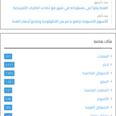
منذ 4 أسابيع
النفط يبلغ أعلى مستوياته في شهر مع تصاعد الضربات الأمريكية
منذ 4 أيام
الأسهم الآسيوية ترتفع بدعم من التكنولوجيا وتراجع أسعار النفط
فئات هامة
العملات
101
اخبار
4٬937
الاسواق العالمية
1٬905
السلع
1٬391
العملات الرقمية
731
الأسهم
638
الاسواق العربية
284
شركات تداول
166