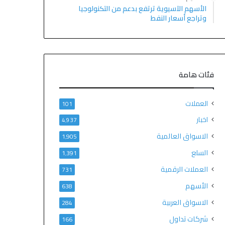
الأسهم الآسيوية ترتفع بدعم من التكنولوجيا
وتراجع أسعار النفط
فئات هامة
العملات
101
اخبار
4٬937
الاسواق العالمية
1٬905
السلع
1٬391
العملات الرقمية
731
الأسهم
638
الاسواق العربية
284
شركات تداول
166