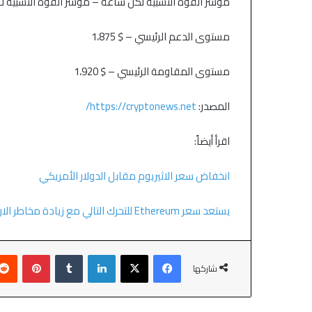
مؤشر القوة النسبية لكل ساعة – مؤشر القوة النسبية لـ ETH / USD الآن فوق المستوى 50
مستوى الدعم الرئيسي – $ 1،875
مستوى المقاومة الرئيسي – $ 1،920
المصدر:
https://cryptonews.net/
اقرأ أيضاً:
انخفاض سعر الاثيريوم مقابل الدولار الأمريكي
يستعد سعر Ethereum للتحرك التالي مع زيادة مخاطر الارتداد
شاركها