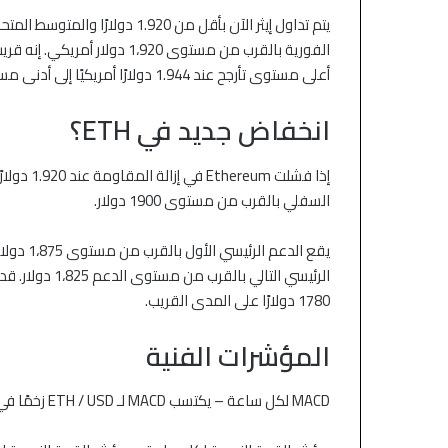
أعلى مستوى تأرجح عند 1.944 دولارًا أمريكيًا إلى أدنى مستوى عند 1،874 دولارًا أمريكيًا.
انخفاض جديد في ETH؟
إذا فشلت 
السفلي بالقرب من مستوى 1900 دولار.
يقع الدع
الرئيسي التالي 
1780 دولارًا على المدى القريب.
المؤشرات الفنية
MACD لكل ساعة – يكتسب MACD لـ ETH / USD زخمًا في المنطقة الصعودية.