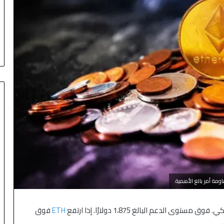
منذ 3 أيام
ETH
فوق
كان بحذر وسط ترقب
النفط يتراجع مع تأجيج محادثات إيران