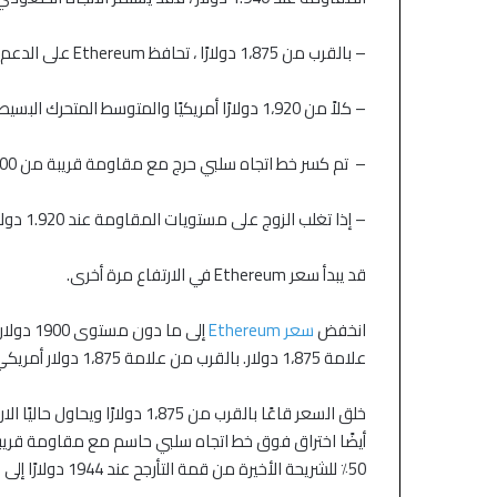
صعود قوية والنفط يستقر
اتفاق أمريكي إيرا
– بالقرب من 1،875 دولارًا ، تحافظ Ethereum على الدعم المهم.
– كلاً من 1،920 دولارًا أمريكيًا والمتوسط المتحرك البسيط لمدة 100 ساعة يتم تداولهما تحت السعر.
– تم كسر خط اتجاه سلبي حرج مع مقاومة قريبة من 1900 دولار.
– إذا تغلب الزوج على مستويات المقاومة عند 1.920 دولارًا و 1940 دولارًا ، فقد يرتفع السرعة.
قد يبدأ سعر Ethereum في الارتفاع مرة أخرى.
انخفض
سعر Ethereum
علامة 1،875 دولار. بالقرب من علامة 1،875 دولار أمريكي. يبدو أن نمط قاع مزدوج يتشكل.
50٪ للشريحة الأخيرة من قمة التأرجح عند 1944 دولارًا إلى القاع عند 1،874 دولارًا.