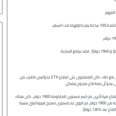
ني
وعمان
إلى ما دون مستوى 1900 دولار. مع ذلك ، كان المضاربون على ارتفاع ETH عدوانيين بالقرب من
خلق السعر قاعًا بالقرب من 1،875 دولارًا ويحاول حاليًا الارتفاع مرة أخرى. تم كسر مستوى المقاومة 1900 دولار ، كان هناك
أيضًا اختراق فوق خط اتجاه سلبي حاسم مع مقاومة قريبة من 1900 دولار. مر الزوج عبر مستوى تصحيح فيبوناتشي بنسبة