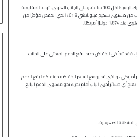
يتم تداول إيثر الآن بأقل من 1.920 دولارًا والمتوسط المتحرك البسيط لكل 100 ساعة. وعلى الجانب العلوي ، توجد المقاومة
الفورية بالقرب من مستوى 1،920 دولار أمريكي. إنه قريب من مستوى تصحيح فيبوناتشي 61.8٪ الذي انخفض مؤخرًا من
Ethereum في إزالة المقاومة عند 1.920 دولارًا ، فقد تبدأ في انخفاض جديد. يقع الدعم المبدئي على الجانب
م الرئيسي الأول بالقرب من مستوى 1،875 دولار أمريكي ، والذي قد يوسع السعر انخفاضه دونه. كما يقع الدعم
بالقرب من مستوى الدعم 1،825 دولار. قد تفتح أي خسائر أخرى الباب أمام تحرك نحو مستوى الدعم البالغ