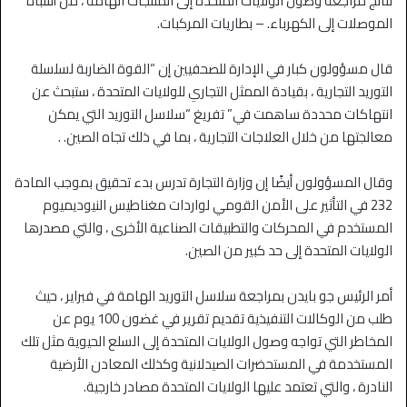
نتائج مراجعة وصول الولايات المتحدة إلى المنتجات الهامة ، من أشباه
الموصلات إلى الكهرباء. – بطاريات المركبات.
قال مسؤولون كبار في الإدارة للصحفيين إن “القوة الضاربة لسلسلة
التوريد التجارية ، بقيادة الممثل التجاري للولايات المتحدة ، ستبحث عن
انتهاكات محددة ساهمت في” تفريغ “سلاسل التوريد التي يمكن
معالجتها من خلال العلاجات التجارية ، بما في ذلك تجاه الصين. .
وقال المسؤولون أيضًا إن وزارة التجارة تدرس بدء تحقيق بموجب المادة
232 في التأثير على الأمن القومي لواردات مغناطيس النيوديميوم
المستخدم في المحركات والتطبيقات الصناعية الأخرى ، والتي مصدرها
الولايات المتحدة إلى حد كبير من الصين.
أمر الرئيس جو بايدن بمراجعة سلاسل التوريد الهامة في فبراير ، حيث
طلب من الوكالات التنفيذية تقديم تقرير في غضون 100 يوم عن
المخاطر التي تواجه وصول الولايات المتحدة إلى السلع الحيوية مثل تلك
المستخدمة في المستحضرات الصيدلانية وكذلك المعادن الأرضية
النادرة ، والتي تعتمد عليها الولايات المتحدة مصادر خارجية.