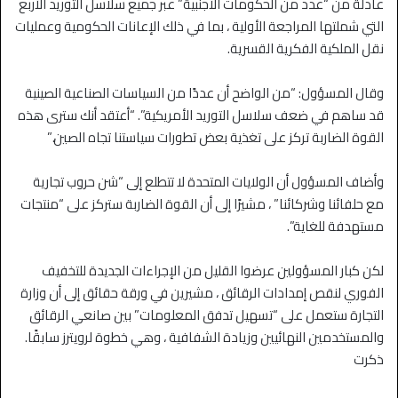
عادلة من “عدد من الحكومات الأجنبية” عبر جميع سلاسل التوريد الأربع
التي شملتها المراجعة الأولية ، بما في ذلك الإعانات الحكومية وعمليات
نقل الملكية الفكرية القسرية.
وقال المسؤول: “من الواضح أن عددًا من السياسات الصناعية الصينية
قد ساهم في ضعف سلاسل التوريد الأمريكية”. “أعتقد أنك سترى هذه
القوة الضاربة تركز على تغذية بعض تطورات سياستنا تجاه الصين.”
وأضاف المسؤول أن الولايات المتحدة لا تتطلع إلى “شن حروب تجارية
مع حلفائنا وشركائنا” ، مشيرًا إلى أن القوة الضاربة ستركز على “منتجات
مستهدفة للغاية”.
لكن كبار المسؤولين عرضوا القليل من الإجراءات الجديدة للتخفيف
الفوري لنقص إمدادات الرقائق ، مشيرين في ورقة حقائق إلى أن وزارة
التجارة ستعمل على “تسهيل تدفق المعلومات” بين صانعي الرقائق
والمستخدمين النهائيين وزيادة الشفافية ، وهي خطوة لرويترز سابقًا.
ذكرت