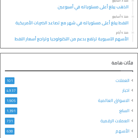
منذ 3 أسابيع
الذهب يبلغ أعلى مستوياته في أسبوعين
منذ 4 أسابيع
النفط يبلغ أعلى مستوياته في شهر مع تصاعد الضربات الأمريكية
منذ 4 أيام
الأسهم الآسيوية ترتفع بدعم من التكنولوجيا وتراجع أسعار النفط
فئات هامة
العملات
101
اخبار
4٬937
الاسواق العالمية
1٬905
السلع
1٬391
العملات الرقمية
731
الأسهم
638