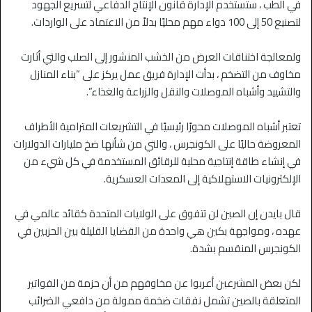
في الطب ، ستستخدم الإدارة قانون الإنتاج الدفاعي لتسريع الجهود
لتصنيع 50 إلى 100 دواء مهم محليًا بدلاً من الاعتماد على الواردات.
ولمعالجة اختناقات العرض من الخشب المنشور إلى الصلب والتي أثارت
مخاوف من التضخم ، بدأت الإدارة فريق عمل يركز على “بناء المنازل
والتشييد وأشباه الموصلات والنقل والزراعة والغذاء”.
تعتبر أشباه الموصلات محورًا رئيسيًا في التشريعات المترامية الأطراف
المعروضة حاليًا على الكونجرس ، والتي من شأنها ضخ مليارات الدولارات
في إنشاء طاقة إنتاجية محلية للرقائق المستخدمة في كل شيء من
الإلكترونيات الاستهلاكية إلى المعدات العسكرية.
قال بايدن إن الصين لن تتفوق على الولايات المتحدة كقائد عالمي في
عهده ، ومواجهة بكين هي واحدة من القضايا القليلة بين الحزبين في
الكونجرس المنقسم بشدة.
لكن بعض المشرعين أعربوا عن مخاوفهم من أن حزمة من الفواتير
المتعلقة بالصين تشمل نفقات ضخمة ممولة من دافعي الضرائب