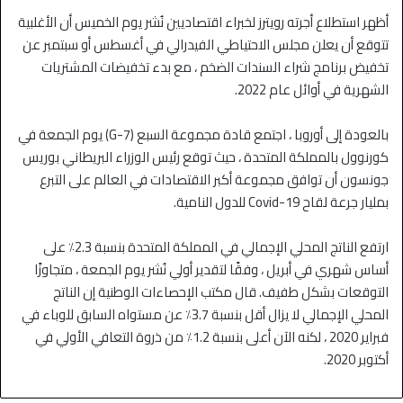
أظهر استطلاع أجرته رويترز لخبراء اقتصاديين نُشر يوم الخميس أن الأغلبية
تتوقع أن يعلن مجلس الاحتياطي الفيدرالي في أغسطس أو سبتمبر عن
تخفيض برنامج شراء السندات الضخم ، مع بدء تخفيضات المشتريات
الشهرية في أوائل عام 2022.
بالعودة إلى أوروبا ، اجتمع قادة مجموعة السبع (G-7) يوم الجمعة في
كورنوول بالمملكة المتحدة ، حيث توقع رئيس الوزراء البريطاني بوريس
جونسون أن توافق مجموعة أكبر الاقتصادات في العالم على التبرع
بمليار جرعة لقاح Covid-19 للدول النامية.
ارتفع الناتج المحلي الإجمالي في المملكة المتحدة بنسبة 2.3٪ على
أساس شهري في أبريل ، وفقًا لتقدير أولي نُشر يوم الجمعة ، متجاوزًا
التوقعات بشكل طفيف. قال مكتب الإحصاءات الوطنية إن الناتج
المحلي الإجمالي لا يزال أقل بنسبة 3.7٪ عن مستواه السابق للوباء في
فبراير 2020 ، لكنه الآن أعلى بنسبة 1.2٪ من ذروة التعافي الأولي في
أكتوبر 2020.