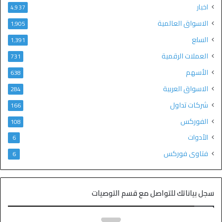
اخبار
4٬937
الاسواق العالمية
1٬905
السلع
1٬391
العملات الرقمية
731
الأسهم
638
الاسواق العربية
284
شركات تداول
166
الفوركس
108
الأدوات
6
فتاوى فوركس
6
سجل بياناتك للتواصل مع قسم التوصيات