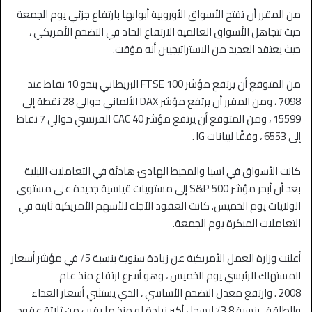
من المقرر أن تفتح الأسواق الأوروبية أبوابها بارتفاع جزئي يوم الجمعة
حيث تتجاهل الأسواق العالمية الارتفاع الحاد في التضخم الأمريكي ،
حيث يعتقد العديد من الاستراتيجيين أنه مؤقت.
من المتوقع أن يرتفع مؤشر FTSE 100 البريطاني بنحو 10 نقاط عند
7098 ، ومن المقرر أن يرتفع مؤشر DAX الألماني حوالي 28 نقطة إلى
15599 ، ومن المتوقع أن يرتفع مؤشر CAC 40 الفرنسي حوالي 7 نقاط
إلى 6553 ، وفقًا لبيانات IG .
كانت الأسواق في آسيا والمحيط الهادئ هادئة في التعاملات الليلية
بعد أن أبحر مؤشر S&P 500 إلى مستويات قياسية جديدة على مستوى
الولايات يوم الخميس. كانت العقود الآجلة للأسهم الأمريكية ثابتة في
التعاملات المبكرة يوم الجمعة.
أعلنت وزارة العمل الأمريكية عن زيادة سنوية بنسبة 5٪ في مؤشر أسعار
المستهلك الرئيسي يوم الخميس ، وهو أسرع ارتفاع منذ عام
2008 . وارتفع معدل التضخم الأساسي ، الذي يستثني أسعار الغذاء
والطاقة ، بنسبة 3.8٪ ليسجل أكبر زيادة له منذ ما يقرب من ثلاثة عقود.