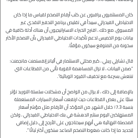
كان المستثمرون يراقبون عن كثب أرقام التضخم لقياس ما إذا كان
الاحتياطي الفيدرالي سيبدأ في تقليص برنامج التحفيز النقدي غير
المسبوق. مع ذلك ، اقترح الخبراء الاستراتيجيون أن هناك أدلة كافية في
بيانات يوم الخميس لدعم تأكيدات الاحتياطي الفيدرالي بأن التضخم الأكثر
سخونة من المتوقع سيكون مؤقتًا.
قال تشارلي ريبلي ، كبير محللي الاستثمار في أليانز إنفستمنت مانجمنت:
”ضمن البيانات ، لا تزال المساهمة القوية تأتي من القطاعات التي
تنتعش بسرعة مع تخفيف القيود الوبائية”.
بالإضافة إلى ذلك ، لا يزال من الواضح أن مشكلات سلسلة التوريد تؤثر
سلبًا على بعض القطاعات حيث ارتفعت أسعار السيارات المستعملة
بنسبة 7.3٪ خلال الشهر. من المؤكد أن الأرقام مثل مؤشر أسعار
المستهلكين اليوم ستثير الدهشة في بنك الاحتياطي الفيدرالي ، ولكن
المحصلة النهائية هي أنهم سيحتاجون على الأرجح إلى دليل إضافي
لتحديد ما إذا كانت ضغوط التضخم الصاعد ستكون أكثر ثباتًا ”.